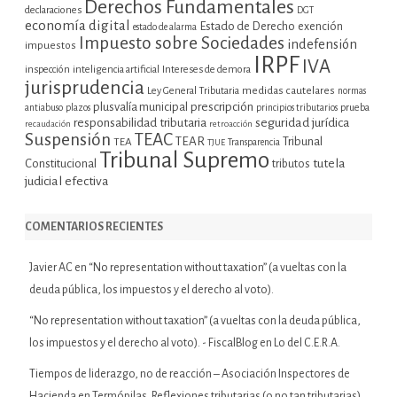
Derechos Fundamentales
declaraciones
DGT
economía digital
Estado de Derecho
exención
estado de alarma
Impuesto sobre Sociedades
indefensión
impuestos
IRPF
IVA
inspección
inteligencia artificial
Intereses de demora
jurisprudencia
Ley General Tributaria
medidas cautelares
normas
plusvalía municipal
prescripción
prueba
antiabuso
plazos
principios tributarios
seguridad jurídica
responsabilidad tributaria
recaudación
retroacción
Suspensión
TEAC
TEAR
Tribunal
TEA
TJUE
Transparencia
Tribunal Supremo
tutela
Constitucional
tributos
judicial efectiva
COMENTARIOS RECIENTES
Javier AC
en
“No representation without taxation” (a vueltas con la
deuda pública, los impuestos y el derecho al voto).
“No representation without taxation” (a vueltas con la deuda pública,
los impuestos y el derecho al voto). - FiscalBlog
en
Lo del C.E.R.A.
Tiempos de liderazgo, no de reacción – Asociación Inspectores de
Hacienda
en
Termópilas. Reflexiones tributarias (o no tan tributarias)