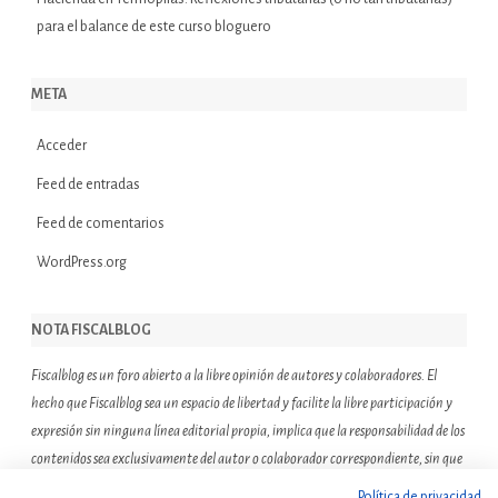
para el balance de este curso bloguero
META
Acceder
Feed de entradas
Feed de comentarios
WordPress.org
NOTA FISCALBLOG
Fiscalblog es un foro abierto a la libre opinión de autores y colaboradores. El
hecho que Fiscalblog sea un espacio de libertad y facilite la libre participación y
expresión sin ninguna línea editorial propia, implica que la responsabilidad de los
contenidos sea exclusivamente del autor o colaborador correspondiente, sin que
ello suponga que el resto de miembros de la comunidad de Fiscalblog asuman o
Política de privacidad