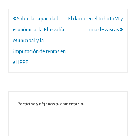
Navegación
Sobre la capacidad
El dardo en el tributo VI y
de
económica, la Plusvalía
una de zascas
entradas
Municipal y la
imputación de rentas en
el IRPF
Participa y déjanos tu comentario.