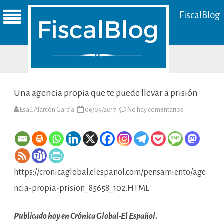
FiscalBlog
Una agencia propia que te puede llevar a prisión
en
Esaú Alarcón García
06/09/2017
No hay comentarios
Una
agencia
propia
que
te
puede
llevar
a
https://cronicaglobal.elespanol.com/pensamiento/age
prisión
ncia-propia-prision_85658_102.HTML
Publicado hoy en Crónica Global-El Español.