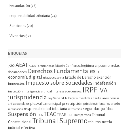
Recaudación
(76)
responsabilidad tributaria
(24)
Sanciones
(20)
Vivencias
(12)
ETIQUETAS
AEAT
720
criptomonedas
bitcoin
Confianza legítima
AEDAF
arbitrariedad
Derechos Fundamentales
declaraciones
DGT
economía digital
Estado de Derecho
exención
estado de alarma
Impuesto sobre Sociedades
indefensión
impuestos
IRPF
IVA
inspección
inteligencia artificial
Intereses de demora
jurisprudencia
Ley General Tributaria
medidas cautelares
normas
plusvalía municipal
prescripción
prueba
antiabuso
plazos
principios tributarios
seguridad jurídica
responsabilidad tributaria
recaudación
retroacción
Suspensión
TEAC
TEAR
Tribunal
TEA
TJUE
Transparencia
Tribunal Supremo
tutela
Constitucional
tributos
judicial efectiva