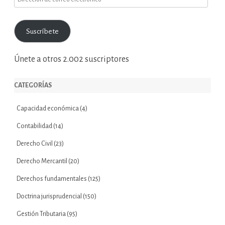
de
correo
Suscríbete
electrónico
Únete a otros 2.002 suscriptores
CATEGORÍAS
Capacidad económica
(4)
Contabilidad
(14)
Derecho Civil
(23)
Derecho Mercantil
(20)
Derechos fundamentales
(125)
Doctrina jurisprudencial
(150)
Gestión Tributaria
(95)