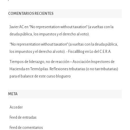
COMENTARIOS RECIENTES
Javier AC
en
“No representation without taxation” (a vueltas con la
deuda pública, los impuestos y el derecho al voto).
“No representation without taxation” (a vueltas con la deuda pública,
los impuestos y el derecho al voto). - FiscalBlog
en
Lo del C.E.R.A.
Tiempos de liderazgo, no de reacción – Asociación Inspectores de
Hacienda
en
Termópilas. Reflexiones tributarias (o no tan tributarias)
para el balance de este curso bloguero
META
Acceder
Feed de entradas
Feed de comentarios