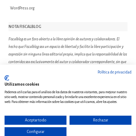
WordPress.org
NOTA FISCALBLOG
Fiscalblog es un foro abierto a la libre opinión de autores y colaboradores. El
hecho que Fiscalblog sea un espacio de libertad y facilite la libre participación y
expresión sin ninguna línea editorial propia, implica que la responsabilidad de los
contenidos sea exclusivamente del autor o colaborador correspondiente, sin que
ello suponga que el resto de miembros de la comunidad de Fiscalblog asuman o
Política de privacidad
compartan las reflexiones u opiniones expresadas.
Utilizamos cookies
Podemos utilizarlas para el análisis de los datos de nuestros visitantes, para mejorar nuestro
sitio web, mostrar contenido personalizado y brindarle una excelente experiencia en el sitio
web. Para obtener más información sobre las cookies que utilizamos, abre los ajustes.
Aceptar todo
Rechazar
© Copyright 2011 - Todos
los derechos reservados
Configurar