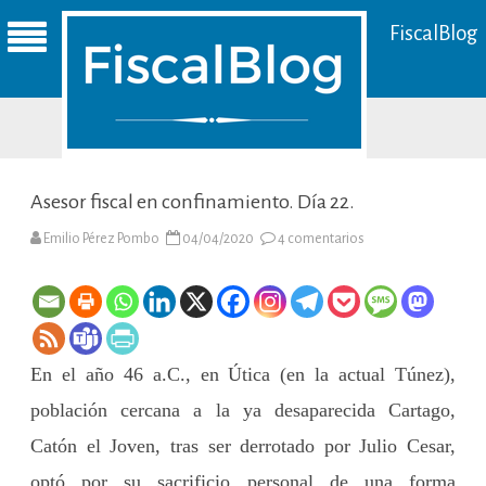
FiscalBlog
Asesor fiscal en confinamiento. Día 22.
en
Emilio Pérez Pombo
04/04/2020
4 comentarios
Asesor
fiscal
en
confinamiento.
Día
22.
En el año 46 a.C., en Útica (en la actual Túnez),
población cercana a la ya desaparecida Cartago,
Catón el Joven, tras ser derrotado por Julio Cesar,
optó por su sacrificio personal de una forma