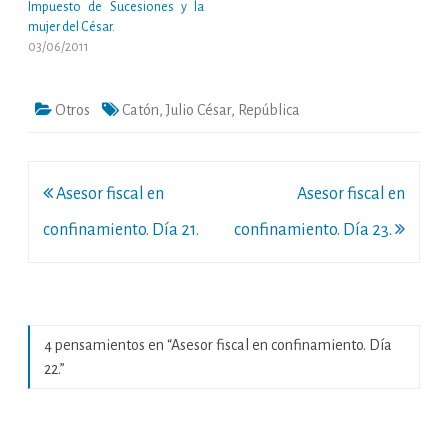
Impuesto de Sucesiones y la
mujer del César.
03/06/2011
Otros
Catón
,
Julio César
,
República
Navegación
Asesor fiscal en
Asesor fiscal en
de
confinamiento. Día 21.
confinamiento. Día 23.
entradas
4 pensamientos en “
Asesor fiscal en confinamiento. Día
22.
”