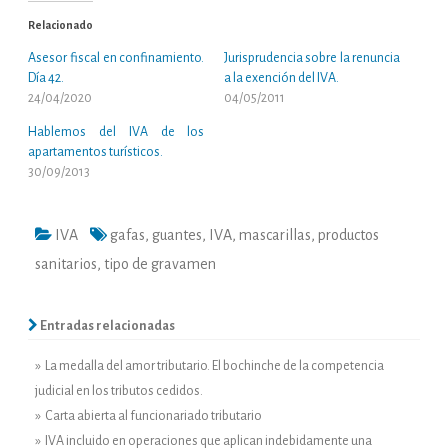
Relacionado
Asesor fiscal en confinamiento.
Jurisprudencia sobre la renuncia
Día 42.
a la exención del IVA.
24/04/2020
04/05/2011
Hablemos del IVA de los
apartamentos turísticos.
30/09/2013
IVA
gafas
,
guantes
,
IVA
,
mascarillas
,
productos
sanitarios
,
tipo de gravamen
Entradas relacionadas
» La medalla del amor tributario. El bochinche de la competencia
judicial en los tributos cedidos.
» Carta abierta al funcionariado tributario
» IVA incluido en operaciones que aplican indebidamente una