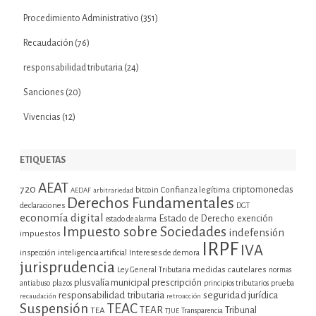
Procedimiento Administrativo
(351)
Recaudación
(76)
responsabilidad tributaria
(24)
Sanciones
(20)
Vivencias
(12)
ETIQUETAS
AEAT
720
criptomonedas
bitcoin
Confianza legítima
AEDAF
arbitrariedad
Derechos Fundamentales
declaraciones
DGT
economía digital
Estado de Derecho
exención
estado de alarma
Impuesto sobre Sociedades
indefensión
impuestos
IRPF
IVA
inspección
inteligencia artificial
Intereses de demora
jurisprudencia
Ley General Tributaria
medidas cautelares
normas
plusvalía municipal
prescripción
prueba
antiabuso
plazos
principios tributarios
seguridad jurídica
responsabilidad tributaria
recaudación
retroacción
Suspensión
TEAC
TEAR
Tribunal
TEA
TJUE
Transparencia