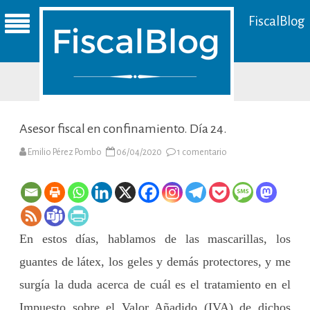
FiscalBlog
Asesor fiscal en confinamiento. Día 24.
en
Emilio Pérez Pombo
06/04/2020
1 comentario
Asesor
fiscal
en
confinamiento.
Día
24.
En estos días, hablamos de las mascarillas, los
guantes de látex, los geles y demás protectores, y me
surgía la duda acerca de cuál es el tratamiento en el
Impuesto sobre el Valor Añadido (IVA) de dichos