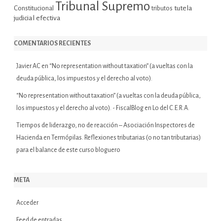
Tribunal Supremo
tutela
Constitucional
tributos
judicial efectiva
COMENTARIOS RECIENTES
Javier AC
en
“No representation without taxation” (a vueltas con la
deuda pública, los impuestos y el derecho al voto).
“No representation without taxation” (a vueltas con la deuda pública,
los impuestos y el derecho al voto). - FiscalBlog
en
Lo del C.E.R.A.
Tiempos de liderazgo, no de reacción – Asociación Inspectores de
Hacienda
en
Termópilas. Reflexiones tributarias (o no tan tributarias)
para el balance de este curso bloguero
META
Acceder
Feed de entradas