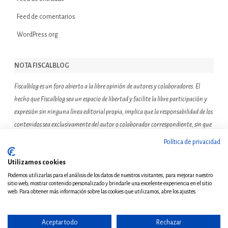
Feed de comentarios
WordPress.org
NOTA FISCALBLOG
Fiscalblog es un foro abierto a la libre opinión de autores y colaboradores. El
hecho que Fiscalblog sea un espacio de libertad y facilite la libre participación y
expresión sin ninguna línea editorial propia, implica que la responsabilidad de los
contenidos sea exclusivamente del autor o colaborador correspondiente, sin que
ello suponga que el resto de miembros de la comunidad de Fiscalblog asuman o
Política de privacidad
compartan las reflexiones u opiniones expresadas.
Utilizamos cookies
Podemos utilizarlas para el análisis de los datos de nuestros visitantes, para mejorar nuestro
sitio web, mostrar contenido personalizado y brindarle una excelente experiencia en el sitio
web. Para obtener más información sobre las cookies que utilizamos, abre los ajustes.
Aceptar todo
Rechazar
© Copyright 2011 - Todos