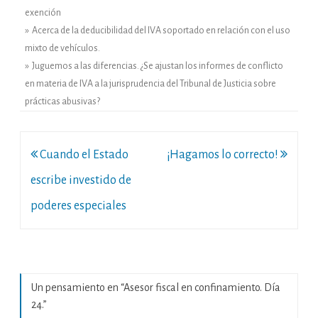
exención
» Acerca de la deducibilidad del IVA soportado en relación con el uso
mixto de vehículos.
» Juguemos a las diferencias. ¿Se ajustan los informes de conflicto
en materia de IVA a la jurisprudencia del Tribunal de Justicia sobre
prácticas abusivas?
Navegación
Cuando el Estado
¡Hagamos lo correcto!
de
escribe investido de
entradas
poderes especiales
Un pensamiento en “
Asesor fiscal en confinamiento. Día
24.
”