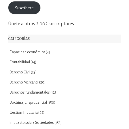
correo
Suscríbete
electrónico
Únete a otros 2.002 suscriptores
CATEGORÍAS
Capacidad económica
(4)
Contabilidad
(14)
Derecho Civil
(23)
Derecho Mercantil
(20)
Derechos fundamentales
(125)
Doctrina jurisprudencial
(150)
Gestión Tributaria
(95)
Impuesto sobre Sociedades
(153)