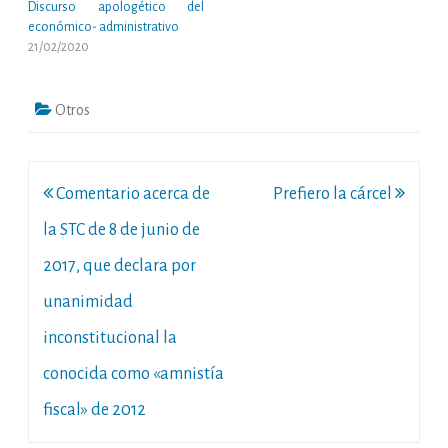
Discurso apologético del
económico- administrativo
21/02/2020
Otros
Navegación
Comentario acerca de
Prefiero la cárcel
de
la STC de 8 de junio de
entradas
2017, que declara por
unanimidad
inconstitucional la
conocida como «amnistía
fiscal» de 2012