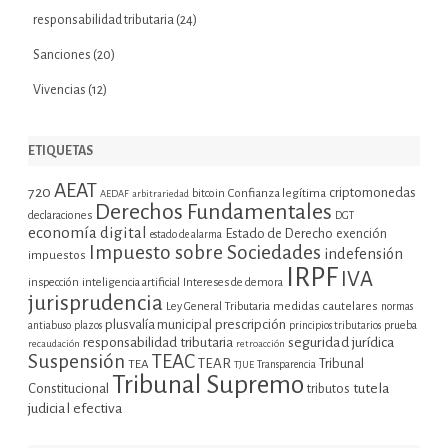
responsabilidad tributaria
(24)
Sanciones
(20)
Vivencias
(12)
ETIQUETAS
AEAT
720
criptomonedas
bitcoin
Confianza legítima
AEDAF
arbitrariedad
Derechos Fundamentales
declaraciones
DGT
economía digital
Estado de Derecho
exención
estado de alarma
Impuesto sobre Sociedades
indefensión
impuestos
IRPF
IVA
inspección
inteligencia artificial
Intereses de demora
jurisprudencia
Ley General Tributaria
medidas cautelares
normas
plusvalía municipal
prescripción
prueba
antiabuso
plazos
principios tributarios
seguridad jurídica
responsabilidad tributaria
recaudación
retroacción
Suspensión
TEAC
TEAR
Tribunal
TEA
TJUE
Transparencia
Tribunal Supremo
tutela
Constitucional
tributos
judicial efectiva