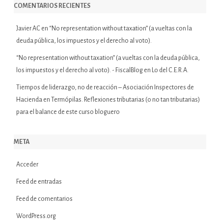
COMENTARIOS RECIENTES
Javier AC
en
“No representation without taxation” (a vueltas con la
deuda pública, los impuestos y el derecho al voto).
“No representation without taxation” (a vueltas con la deuda pública,
los impuestos y el derecho al voto). - FiscalBlog
en
Lo del C.E.R.A.
Tiempos de liderazgo, no de reacción – Asociación Inspectores de
Hacienda
en
Termópilas. Reflexiones tributarias (o no tan tributarias)
para el balance de este curso bloguero
META
Acceder
Feed de entradas
Feed de comentarios
WordPress.org