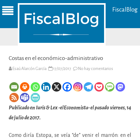
FiscalBlog
Costas en el económico-administrativo
en
Esaú Alarcón García
17/07/2017
No hay comentarios
Costas
en
el
económico-
administrativo
Publicado en Iuris & Lex -elEconomista- el pasado viernes, 14
de julio de 2017.
Como diría Estopa, se veía “de” venir el marrón: en el