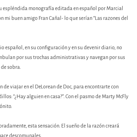
su espléndida monografía editada en español por Marcial
con mi buen amigo Fran Cañal- lo que serían “Las razones del
 español, en su configuración y en su devenir diario, no
ambulan por sus trochas administrativas y navegan por sus
 de sobra.
 de viajar en el DeLorean de Doc, para encontrarte con
illos: “¿Hay alguien en casa?”. Con el pasmo de Marty McFly
ónito.
bradamente, esta sensación. El sueño de la razón creará
 hace descomunales.