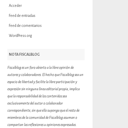
Acceder
Feed de entradas
Feed de comentarios
WordPress.org
NOTA FISCALBLOG
Fiscalblog es un foro abierto a la libre opinión de
autores y colaboradores. El hecho que Fiscalblog sea un
espacio de libertad y facilite la libre participación y
expresión sin ninguna línea editorial propia, implica
que la responsabilidad de los contenidos sea
exclusivamente del autor o colaborador
correspondiente, sin que ello suponga que el resto de
miembros de la comunidad de Fiscalblog asuman o
compartan las reflexiones u opiniones expresadas.