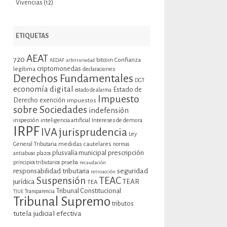
Vivencias
(12)
ETIQUETAS
AEAT
720
bitcoin
Confianza
AEDAF
arbitrariedad
criptomonedas
legítima
declaraciones
Derechos Fundamentales
DGT
economía digital
Estado de
estado de alarma
Impuesto
Derecho
exención
impuestos
sobre Sociedades
indefensión
inspección
inteligencia artificial
Intereses de demora
IRPF
jurisprudencia
IVA
Ley
General Tributaria
medidas cautelares
normas
plusvalía municipal
prescripción
antiabuso
plazos
prueba
principios tributarios
recaudación
seguridad
responsabilidad tributaria
retroacción
Suspensión
TEAC
jurídica
TEAR
TEA
Tribunal Constitucional
TJUE
Transparencia
Tribunal Supremo
tributos
tutela judicial efectiva