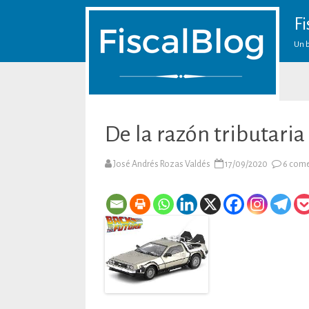
Fi
Un b
De la razón tributaria
José Andrés Rozas Valdés
17/09/2020
6 come