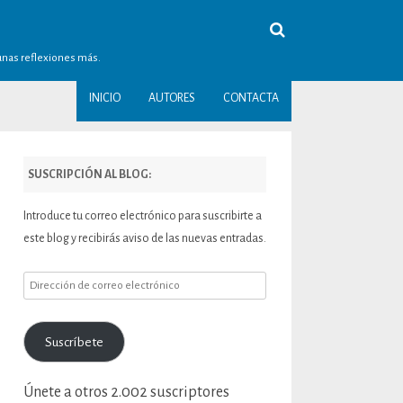
gunas reflexiones más.
INICIO
AUTORES
CONTACTA
SUSCRIPCIÓN AL BLOG:
Introduce tu correo electrónico para suscribirte a
este blog y recibirás aviso de las nuevas entradas.
Dirección
de
correo
Suscríbete
electrónico
Únete a otros 2.002 suscriptores