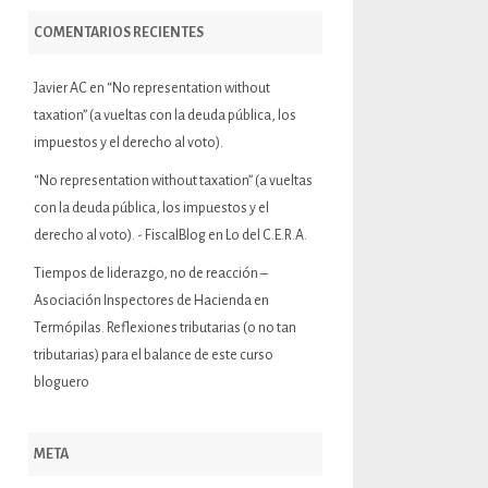
COMENTARIOS RECIENTES
Javier AC
en
“No representation without
taxation” (a vueltas con la deuda pública, los
impuestos y el derecho al voto).
“No representation without taxation” (a vueltas
con la deuda pública, los impuestos y el
derecho al voto). - FiscalBlog
en
Lo del C.E.R.A.
Tiempos de liderazgo, no de reacción –
Asociación Inspectores de Hacienda
en
Termópilas. Reflexiones tributarias (o no tan
tributarias) para el balance de este curso
bloguero
META