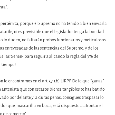
nta”.
impertérrita, porque el Supremo no ha tenido a bien enviarla
atarile, ni es previsible que el legislador tenga la bondad
 no lo duden, no faltarán probos funcionarios y meticulosos
ras enrevesadas de las sentencias del Supremo, y de los
e las tienen- para seguir aplicando la regla del 3% de
l tiempo!
 lo encontramos en el art. 37.1.b) LIRPF. De lo que “ganas”
n antenista que con escasos bienes tangibles te has batido
levado por delante y, a duras penas, consigues traspasar lo
or que, mascarilla en boca, está dispuesto a afrontar el
o de comercio”.