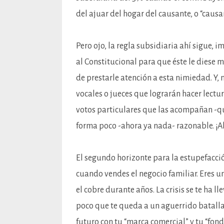
del ajuar del hogar del causante, o “causa
Pero ojo, la regla subsidiaria ahí sigue, 
al Constitucional para que éste le diese m
de prestarle atención a esta nimiedad. Y,
vocales o jueces que lograrán hacer lectu
votos particulares que las acompañan -qu
forma poco -ahora ya nada- razonable. ¡A
El segundo horizonte para la estupefacción
cuando vendes el negocio familiar. Eres u
el cobre durante años. La crisis se te ha l
poco que te queda a un aguerrido batallad
futuro con tu “marca comercial” y tu “fond