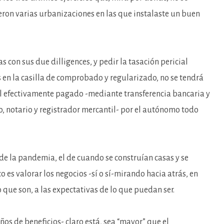
eron varias urbanizaciones en las que instalaste un buen
con sus due dilligences, y pedir la tasación pericial
 en la casilla de comprobado y regularizado, no se tendrá
 el efectivamente pagado -mediante transferencia bancaria y
, notario y registrador mercantil- por el autónomo todo
s de la pandemia, el de cuando se construían casas y se
o es valorar los negocios -sí o sí-mirando hacia atrás, en
o que son, a las expectativas de lo que puedan ser.
os de beneficios- claro está, sea “mayor” que el