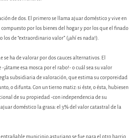
ación de dos. El primero se llama ajuar doméstico y vive en
 compuesto por los bienes del hogar y por los que el finado
 los de “extraordinario valor” (¡ahí es nada!).
e se ha de valorar por dos cauces alternativos. El
-¡átame esa mosca por el rabo!- o cuál sea su valor
la regla subsidiaria de valoración, que estima su corporeidad
to, o difunta. Con un tierno matiz: si éste, o ésta, hubiesen
cional de su propiedad -con independencia de su
ajuar doméstico la grasa: el 3% del valor catastral de la
 entrañable municipio asturiano se fue para el otro barrio