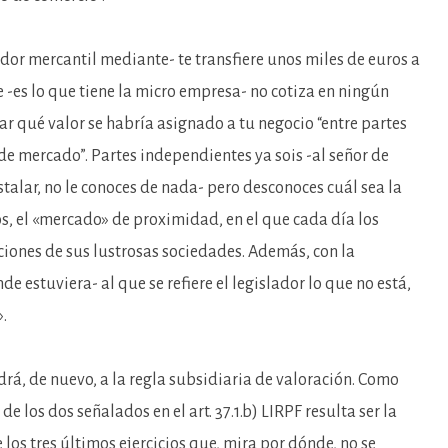
dor mercantil mediante- te transfiere unos miles de euros a
 -es lo que tiene la micro empresa- no cotiza en ningún
r qué valor se habría asignado a tu negocio “entre partes
e mercado”. Partes independientes ya sois -al señor de
stalar, no le conoces de nada- pero desconoces cuál sea la
s, el «mercado» de proximidad, en el que cada día los
ciones de sus lustrosas sociedades. Además, con la
 estuviera- al que se refiere el legislador lo que no está,
.
drá, de nuevo, a la regla subsidiaria de valoración. Como
e los dos señalados en el art. 37.1.b) LIRPF resulta ser la
 los tres últimos ejercicios que, mira por dónde, no se