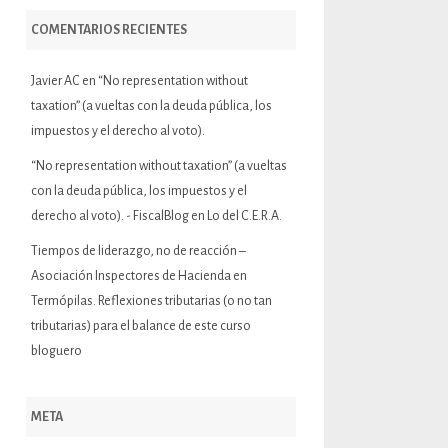
COMENTARIOS RECIENTES
Javier AC
en
“No representation without
taxation” (a vueltas con la deuda pública, los
impuestos y el derecho al voto).
“No representation without taxation” (a vueltas
con la deuda pública, los impuestos y el
derecho al voto). - FiscalBlog
en
Lo del C.E.R.A.
Tiempos de liderazgo, no de reacción –
Asociación Inspectores de Hacienda
en
Termópilas. Reflexiones tributarias (o no tan
tributarias) para el balance de este curso
bloguero
META