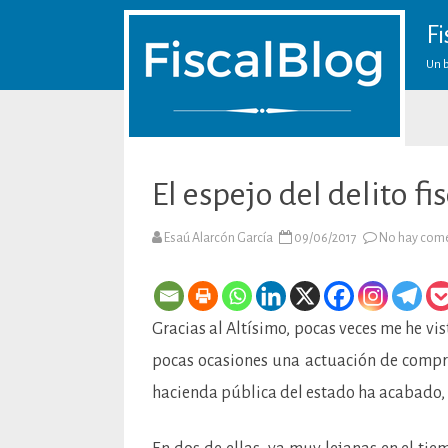
Fi
Un b
El espejo del delito fis
Esaú Alarcón García
09/06/2017
No hay come
Gracias al Altísimo, pocas veces me he vi
pocas ocasiones una actuación de compro
hacienda pública del estado ha acabado, e