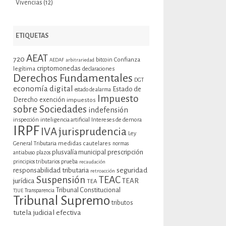
Vivencias
(12)
ETIQUETAS
AEAT
720
bitcoin
Confianza
AEDAF
arbitrariedad
criptomonedas
legítima
declaraciones
Derechos Fundamentales
DGT
economía digital
Estado de
estado de alarma
Impuesto
Derecho
exención
impuestos
sobre Sociedades
indefensión
inspección
inteligencia artificial
Intereses de demora
IRPF
jurisprudencia
IVA
Ley
General Tributaria
medidas cautelares
normas
plusvalía municipal
prescripción
antiabuso
plazos
prueba
principios tributarios
recaudación
seguridad
responsabilidad tributaria
retroacción
Suspensión
TEAC
jurídica
TEAR
TEA
Tribunal Constitucional
TJUE
Transparencia
Tribunal Supremo
tributos
tutela judicial efectiva