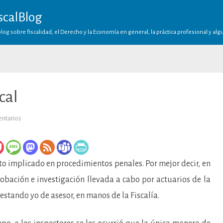
scalBlog
log sobre fiscalidad, el Derecho y la Economía en general, la práctica profesional y al
cal
en
ntarios
El
espejo
del
delito
fiscal
sto implicado en procedimientos penales. Por mejor decir, en
bación e investigación llevada a cabo por actuarios de la
stando yo de asesor, en manos de la Fiscalía.