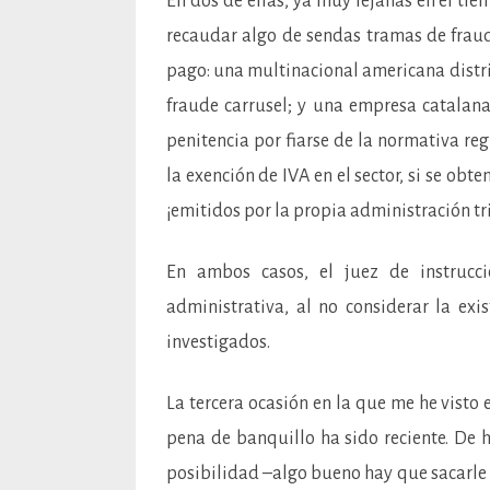
En dos de ellas, ya muy lejanas en el tie
recaudar algo de sendas tramas de fraud
pago: una multinacional americana distr
fraude carrusel; y una empresa catalana
penitencia por fiarse de la normativa re
la exención de IVA en el sector, si se obt
¡emitidos por la propia administración tr
En ambos casos, el juez de instrucc
administrativa, al no considerar la exi
investigados.
La tercera ocasión en la que me he visto 
pena de banquillo ha sido reciente. De 
posibilidad –algo bueno hay que sacarle al