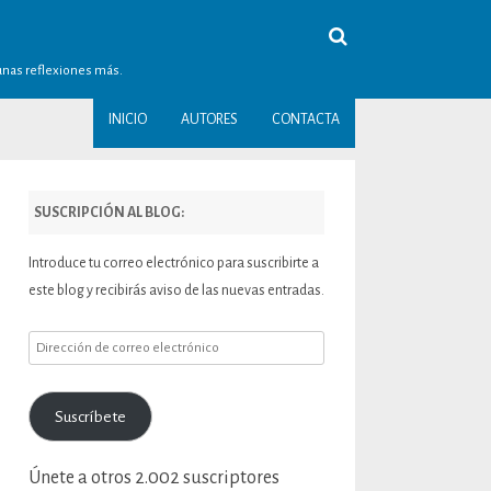
gunas reflexiones más.
INICIO
AUTORES
CONTACTA
SUSCRIPCIÓN AL BLOG:
Introduce tu correo electrónico para suscribirte a
este blog y recibirás aviso de las nuevas entradas.
Dirección
de
correo
Suscríbete
electrónico
Únete a otros 2.002 suscriptores