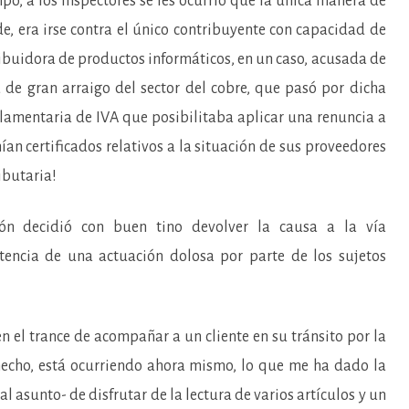
mpo, a los inspectores se les ocurrió que la única manera de
e, era irse contra el único contribuyente con capacidad de
ibuidora de productos informáticos, en un caso, acusada de
 de gran arraigo del sector del cobre, que pasó por dicha
glamentaria de IVA que posibilitaba aplicar una renuncia a
enían certificados relativos a la situación de sus proveedores
ibutaria!
ión decidió con buen tino devolver la causa a la vía
stencia de una actuación dolosa por parte de los sujetos
en el trance de acompañar a un cliente en su tránsito por la
hecho, está ocurriendo ahora mismo, lo que me ha dado la
 asunto- de disfrutar de la lectura de varios artículos y un