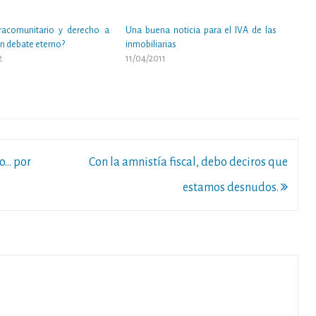
tracomunitario y derecho a
Una buena noticia para el IVA de las
Un debate eterno?
inmobiliarias
2
11/04/2011
do… por
Con la amnistía fiscal, debo deciros que
estamos desnudos.