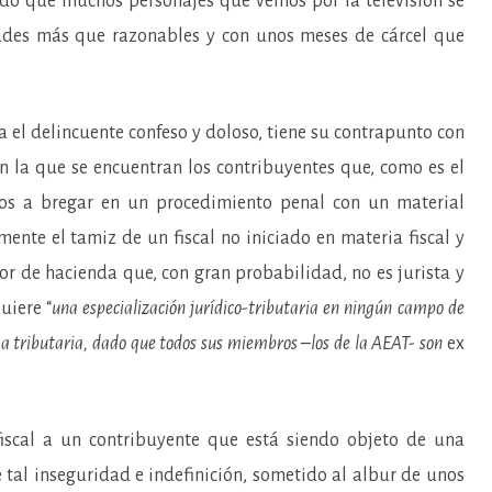
ido que muchos personajes que vemos por la televisión se
ades más que razonables y con unos meses de cárcel que
a el delincuente confeso y doloso, tiene su contrapunto con
n la que se encuentran los contribuyentes que, como es el
dos a bregar en un procedimiento penal con un material
ente el tamiz de un fiscal no iniciado en materia fiscal y
tor de hacienda que, con gran probabilidad, no es jurista y
uiere “
una especialización jurídico-tributaria en ningún campo de
rma tributaria, dado que todos sus miembros –los de la AEAT- son
ex
fiscal a un contribuyente que está siendo objeto de una
e tal inseguridad e indefinición, sometido al albur de unos