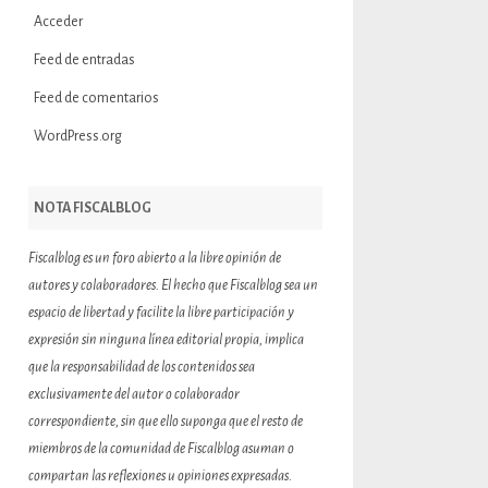
Acceder
Feed de entradas
Feed de comentarios
WordPress.org
NOTA FISCALBLOG
Fiscalblog es un foro abierto a la libre opinión de
autores y colaboradores. El hecho que Fiscalblog sea un
espacio de libertad y facilite la libre participación y
expresión sin ninguna línea editorial propia, implica
que la responsabilidad de los contenidos sea
exclusivamente del autor o colaborador
correspondiente, sin que ello suponga que el resto de
miembros de la comunidad de Fiscalblog asuman o
compartan las reflexiones u opiniones expresadas.