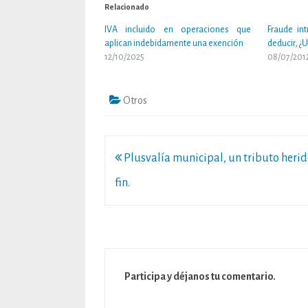
Relacionado
IVA incluido en operaciones que
Fraude in
aplican indebidamente una exención
deducir, ¿
12/10/2025
08/07/201
Otros
Navegación
Plusvalía municipal, un tributo heri
de
fin.
entradas
Participa y déjanos tu comentario.