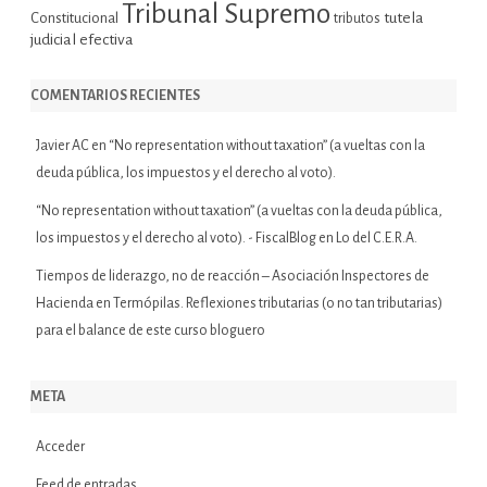
Tribunal Supremo
tutela
Constitucional
tributos
judicial efectiva
COMENTARIOS RECIENTES
Javier AC
en
“No representation without taxation” (a vueltas con la
deuda pública, los impuestos y el derecho al voto).
“No representation without taxation” (a vueltas con la deuda pública,
los impuestos y el derecho al voto). - FiscalBlog
en
Lo del C.E.R.A.
Tiempos de liderazgo, no de reacción – Asociación Inspectores de
Hacienda
en
Termópilas. Reflexiones tributarias (o no tan tributarias)
para el balance de este curso bloguero
META
Acceder
Feed de entradas