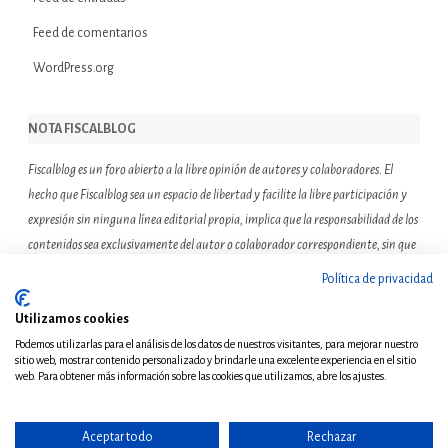
Feed de comentarios
WordPress.org
NOTA FISCALBLOG
Fiscalblog es un foro abierto a la libre opinión de autores y colaboradores. El
hecho que Fiscalblog sea un espacio de libertad y facilite la libre participación y
expresión sin ninguna línea editorial propia, implica que la responsabilidad de los
contenidos sea exclusivamente del autor o colaborador correspondiente, sin que
ello suponga que el resto de miembros de la comunidad de Fiscalblog asuman o
Política de privacidad
compartan las reflexiones u opiniones expresadas.
Utilizamos cookies
Podemos utilizarlas para el análisis de los datos de nuestros visitantes, para mejorar nuestro
sitio web, mostrar contenido personalizado y brindarle una excelente experiencia en el sitio
web. Para obtener más información sobre las cookies que utilizamos, abre los ajustes.
Aceptar todo
Rechazar
© Copyright 2011 - Todos