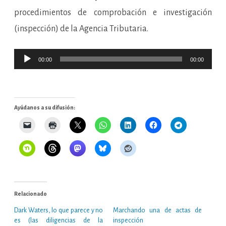
procedimientos de comprobación e investigación
(inspección) de la Agencia Tributaria.
Reproductor
00:00
00:00
de
audio
Ayúdanos a su difusión:
Relacionado
Dark Waters, lo que parece y no
Marchando una de actas de
es (las diligencias de la
inspección