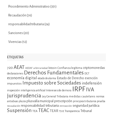
Procedimiento Administrativo
(351)
Recaudación
(76)
responsabilidad tributaria
(24)
Sanciones
(20)
Vivencias
(12)
ETIQUETAS
AEAT
720
criptomonedas
bitcoin
Confianza legítima
AEDAF
arbitrariedad
Derechos Fundamentales
declaraciones
DGT
economía digital
Estado de Derecho
exención
estado de alarma
Impuesto sobre Sociedades
indefensión
impuestos
IRPF
IVA
inspección
inteligencia artificial
Intereses de demora
jurisprudencia
Ley General Tributaria
medidas cautelares
normas
plusvalía municipal
prescripción
prueba
antiabuso
plazos
principios tributarios
seguridad jurídica
responsabilidad tributaria
recaudación
retroacción
Suspensión
TEAC
TEAR
Tribunal
TEA
TJUE
Transparencia