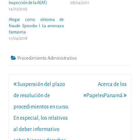
Inspección de la AEAT)
08/04/2011
14/03/2025
Alegar como síntoma de
fraude. Episodio I. La amenaza
fantasma
17/04/2018
Procedimiento Administrativo
Navegación
Suspensión del plazo
Acerca de los
de
de resolución de
#PapelesPanamá
entradas
procedimientos en curso.
En especial, los relativos
al deber informativo