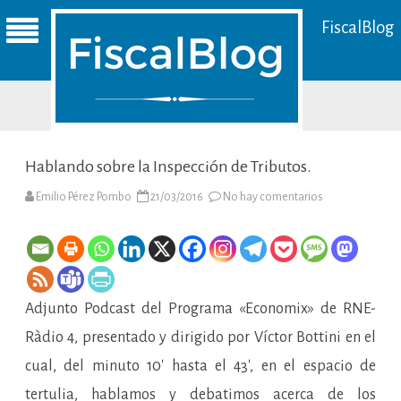
FiscalBlog
Hablando sobre la Inspección de Tributos.
en
Emilio Pérez Pombo
21/03/2016
No hay comentarios
Hablando
sobre
la
Inspección
de
Tributos.
Adjunto Podcast del Programa «Economix» de RNE-
Ràdio 4, presentado y dirigido por Víctor Bottini en el
cual, del minuto 10′ hasta el 43′, en el espacio de
tertulia, hablamos y debatimos acerca de los