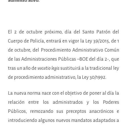
administrativo.
los
relativos
al
deber
informativo
sobre
bienes
y
El 2 de octubre próximo, día del Santo Patrón del
derechos
en
Cuerpo de Policía, entrará en vigor la Ley 39/2015, de 1
el
extranjero
de octubre, del Procedimiento Administrativo Común
de las Administraciones Públicas –BOE del día 2-, que
tras un año de
vacatio legis
sustituirá a la tradicional ley
de procedimiento administrativo, la Ley 30/1992.
La nueva norma nace con el objetivo de poner al día la
relación entre los administrados y los Poderes
Públicos, remozando sus preceptos anacrónicos e
introduciendo algunos nuevos mandatos adaptados a