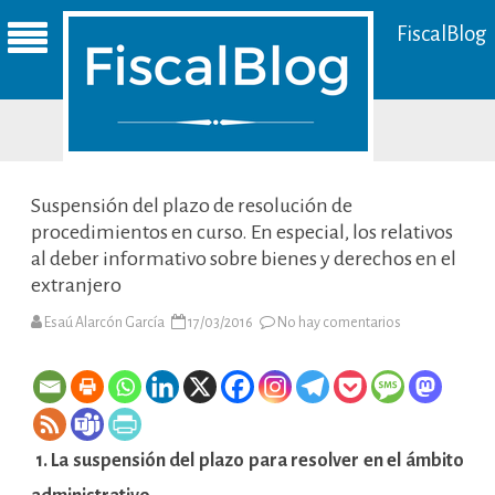
FiscalBlog
Suspensión del plazo de resolución de
procedimientos en curso. En especial, los relativos
al deber informativo sobre bienes y derechos en el
extranjero
en
Esaú Alarcón García
17/03/2016
No hay comentarios
Suspensión
del
plazo
de
resolución
de
procedimiento
en
1. La suspensión del plazo para resolver en el ámbito
curso.
En
especial,