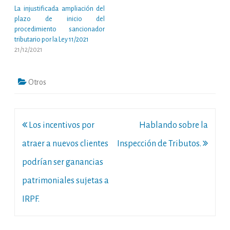
La injustificada ampliación del
plazo de inicio del
procedimiento sancionador
tributario por la Ley 11/2021
21/12/2021
Otros
Navegación
Los incentivos por
Hablando sobre la
de
atraer a nuevos clientes
Inspección de Tributos.
entradas
podrían ser ganancias
patrimoniales sujetas a
IRPF.