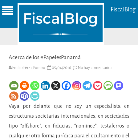
FiscalBlog
Acerca de los #PapelesPanamá
en
Emilio Pérez Pombo
05/04/2016
No hay comentarios
Acerca
de
los
#PapelesPana
Vaya por delante que no soy un especialista en
estructuras societarias internacionales, en sociedades
tipo “offshore”, en fiducias, “nominee”, testaferros o
cualquier otro forma jurídica para el ocultamiento o el