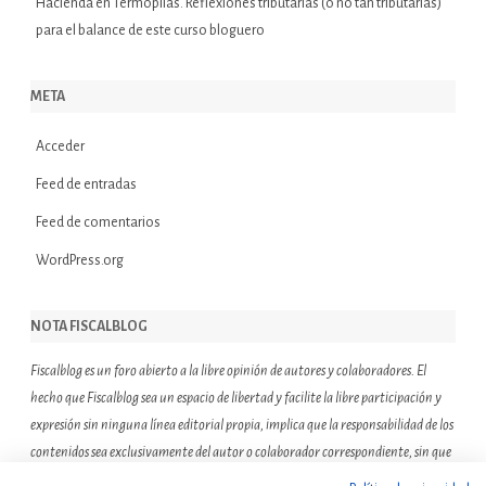
Hacienda
en
Termópilas. Reflexiones tributarias (o no tan tributarias)
para el balance de este curso bloguero
META
Acceder
Feed de entradas
Feed de comentarios
WordPress.org
NOTA FISCALBLOG
Fiscalblog es un foro abierto a la libre opinión de autores y colaboradores. El
hecho que Fiscalblog sea un espacio de libertad y facilite la libre participación y
expresión sin ninguna línea editorial propia, implica que la responsabilidad de los
contenidos sea exclusivamente del autor o colaborador correspondiente, sin que
ello suponga que el resto de miembros de la comunidad de Fiscalblog asuman o