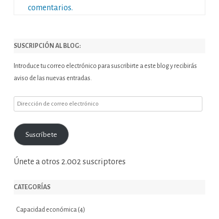
comentarios.
SUSCRIPCIÓN AL BLOG:
Introduce tu correo electrónico para suscribirte a este blog y recibirás
aviso de las nuevas entradas.
Dirección
de
correo
Suscríbete
electrónico
Únete a otros 2.002 suscriptores
CATEGORÍAS
Capacidad económica
(4)