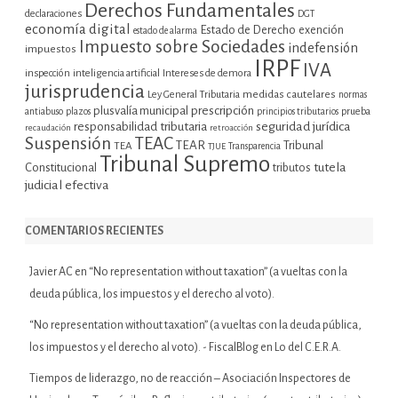
Derechos Fundamentales
declaraciones
DGT
economía digital
Estado de Derecho
exención
estado de alarma
Impuesto sobre Sociedades
indefensión
impuestos
IRPF
IVA
inspección
inteligencia artificial
Intereses de demora
jurisprudencia
Ley General Tributaria
medidas cautelares
normas
plusvalía municipal
prescripción
prueba
antiabuso
plazos
principios tributarios
seguridad jurídica
responsabilidad tributaria
recaudación
retroacción
Suspensión
TEAC
TEAR
Tribunal
TEA
TJUE
Transparencia
Tribunal Supremo
tutela
Constitucional
tributos
judicial efectiva
COMENTARIOS RECIENTES
Javier AC
en
“No representation without taxation” (a vueltas con la
deuda pública, los impuestos y el derecho al voto).
“No representation without taxation” (a vueltas con la deuda pública,
los impuestos y el derecho al voto). - FiscalBlog
en
Lo del C.E.R.A.
Tiempos de liderazgo, no de reacción – Asociación Inspectores de