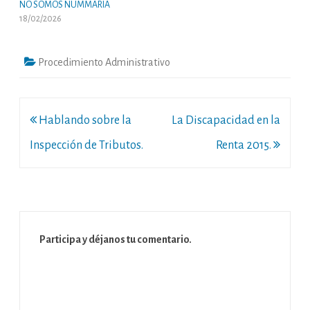
NO SOMOS NUMMARIA
18/02/2026
Procedimiento Administrativo
Navegación
Hablando sobre la
La Discapacidad en la
de
Inspección de Tributos.
Renta 2015.
entradas
Participa y déjanos tu comentario.