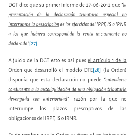
DGT dice que su primer Informe de 27-06-2012 que “
la
presentación de la declaración tributaria especial no
interrumpe la prescripción
de los ejercicios del IRPF, IS o IRNR
a los que hubiera correspondido la renta inicialmente no
declarada
”
[27]
.
A juicio de la DGT esto es así pues
el artículo 1 de la
Orden que desarrolló el modelo DTE
[28]
(la Orden)
disponía que esta declaración no puede “
entenderse
conducente a la autoliquidación de una obligación tributaria
devengada con anterioridad
”,
razón por la que no
interrumpe los plazos prescriptivos de las
obligaciones del IRPF, IS o IRNR.