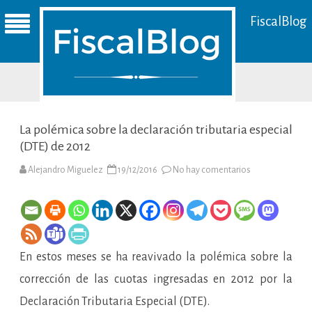
FiscalBlog
La polémica sobre la declaración tributaria especial
(DTE) de 2012
en
Alejandro Miguelez
19/12/2016
No hay comentarios
La
polémica
sobre
la
declaración
tributaria
especial
(DTE)
En estos meses se ha reavivado la polémica sobre la
de
2012
corrección de las cuotas ingresadas en 2012 por la
Declaración Tributaria Especial (DTE).