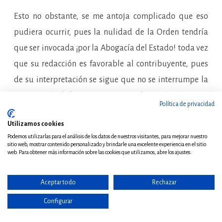
Esto no obstante, se me antoja complicado que eso
pudiera ocurrir, pues la nulidad de la Orden tendría
que ser invocada ¡por la Abogacía del Estado! toda vez
que su redacción es favorable al contribuyente, pues
de su interpretación se sigue que no se interrumpe la
prescripción de los ejercicios afectados.
Política de privacidad
3.2 La posibilidad de comprobar la DTE
Utilizamos cookies
Podemos utilizarlas para el análisis de los datos de nuestros visitantes, para mejorar nuestro
sitio web, mostrar contenido personalizado y brindarle una excelente experiencia en el sitio
En su primer Informe de 27-06-2012, la DGT “
considera
web. Para obtener más información sobre las cookies que utilizamos, abre los ajustes.
que no resulta procedente la comprobación aislada de la
declaración tributaria especial por cuanto que la misma, a
Aceptar todo
Rechazar
pesar de tener la naturaleza de declaración tributaria, no se
Configurar
presenta en cumplimiento de una obligación tributaria (en los