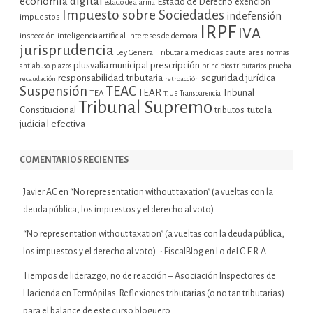
economía digital
Estado de Derecho
exención
estado de alarma
Impuesto sobre Sociedades
indefensión
impuestos
IRPF
IVA
inspección
inteligencia artificial
Intereses de demora
jurisprudencia
Ley General Tributaria
medidas cautelares
normas
plusvalía municipal
prescripción
prueba
antiabuso
plazos
principios tributarios
seguridad jurídica
responsabilidad tributaria
recaudación
retroacción
Suspensión
TEAC
TEAR
Tribunal
TEA
TJUE
Transparencia
Tribunal Supremo
tutela
Constitucional
tributos
judicial efectiva
COMENTARIOS RECIENTES
Javier AC
en
“No representation without taxation” (a vueltas con la
deuda pública, los impuestos y el derecho al voto).
“No representation without taxation” (a vueltas con la deuda pública,
los impuestos y el derecho al voto). - FiscalBlog
en
Lo del C.E.R.A.
Tiempos de liderazgo, no de reacción – Asociación Inspectores de
Hacienda
en
Termópilas. Reflexiones tributarias (o no tan tributarias)
para el balance de este curso bloguero