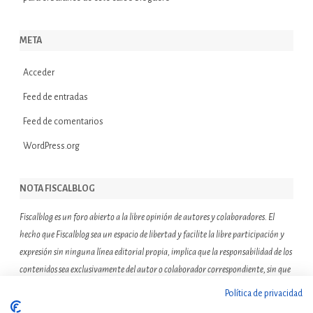
META
Acceder
Feed de entradas
Feed de comentarios
WordPress.org
NOTA FISCALBLOG
Fiscalblog es un foro abierto a la libre opinión de autores y colaboradores. El
hecho que Fiscalblog sea un espacio de libertad y facilite la libre participación y
expresión sin ninguna línea editorial propia, implica que la responsabilidad de los
contenidos sea exclusivamente del autor o colaborador correspondiente, sin que
ello suponga que el resto de miembros de la comunidad de Fiscalblog asuman o
Política de privacidad
compartan las reflexiones u opiniones expresadas.