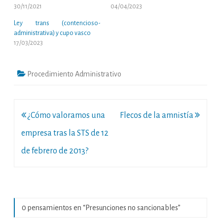
30/11/2021
04/04/2023
Ley trans (contencioso-
administrativa) y cupo vasco
17/03/2023
Procedimiento Administrativo
Navegación
¿Cómo valoramos una
Flecos de la amnistía
de
empresa tras la STS de 12
entradas
de febrero de 2013?
0 pensamientos en “
Presunciones no sancionables
”