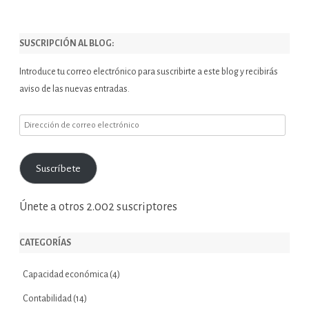
SUSCRIPCIÓN AL BLOG:
Introduce tu correo electrónico para suscribirte a este blog y recibirás
aviso de las nuevas entradas.
Dirección
de
correo
Suscríbete
electrónico
Únete a otros 2.002 suscriptores
CATEGORÍAS
Capacidad económica
(4)
Contabilidad
(14)