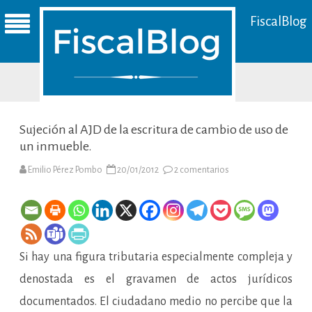
FiscalBlog
Sujeción al AJD de la escritura de cambio de uso de
un inmueble.
en
Emilio Pérez Pombo
20/01/2012
2 comentarios
Sujeción
al
AJD
de
la
escritura
de
cambio
Si hay una figura tributaria especialmente compleja y
de
uso
de
denostada es el gravamen de actos jurídicos
un
inmueble.
documentados. El ciudadano medio no percibe que la