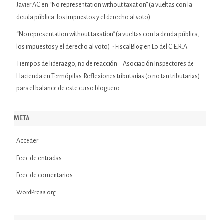
Javier AC
en
“No representation without taxation” (a vueltas con la
deuda pública, los impuestos y el derecho al voto).
“No representation without taxation” (a vueltas con la deuda pública,
los impuestos y el derecho al voto). - FiscalBlog
en
Lo del C.E.R.A.
Tiempos de liderazgo, no de reacción – Asociación Inspectores de
Hacienda
en
Termópilas. Reflexiones tributarias (o no tan tributarias)
para el balance de este curso bloguero
META
Acceder
Feed de entradas
Feed de comentarios
WordPress.org