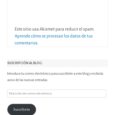
Este sitio usa Akismet para reducir el spam.
Aprende cómo se procesan los datos de tus
comentarios.
SUSCRIPCIÓN AL BLOG:
Introduce tu correo electrónico para suscribirte a este blog y recibirás
aviso de las nuevas entradas.
Dirección
de
correo
Suscríbete
electrónico