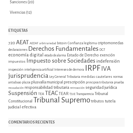
Sanciones
(20)
Vivencias
(12)
ETIQUETAS
AEAT
720
criptomonedas
bitcoin
Confianza legítima
AEDAF
arbitrariedad
Derechos Fundamentales
declaraciones
DGT
economía digital
Estado de Derecho
exención
estado de alarma
Impuesto sobre Sociedades
indefensión
impuestos
IRPF
IVA
inspección
inteligencia artificial
Intereses de demora
jurisprudencia
Ley General Tributaria
medidas cautelares
normas
plusvalía municipal
prescripción
prueba
antiabuso
plazos
principios tributarios
seguridad jurídica
responsabilidad tributaria
recaudación
retroacción
Suspensión
TEAC
TEAR
Tribunal
TEA
TJUE
Transparencia
Tribunal Supremo
tutela
Constitucional
tributos
judicial efectiva
COMENTARIOS RECIENTES