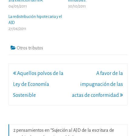
a la exención del IVA.
inmuebles.
04/05/2011
30/10/2011
La redistribución hipotecaria y el
AJD
27/06/2011
Otros tributos
Navegación
Aquellos polvos de la
A favor de la
de
Ley de Economía
impugnación de las
entradas
Sostenible
actas de conformidad
2 pensamientos en “
Sujeción al AJD de la escritura de