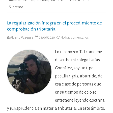
Supremo
La regularización íntegra en el procedimiento de
comprobación tributaria.
en
Alberto Vazquez
03/06/2020
No hay comentarios
La
regularización
íntegra
en
Lo reconozco. Tal como me
el
procedimiento
describe mi colega Isaías
de
comprobación
González, soy un tipo
tributaria.
peculiar, gris, aburrido, de
esa clase de personas que
en su tiempo de ocio se
entretiene leyendo doctrina
y jurisprudencia en materia tributaria. En este ámbito,