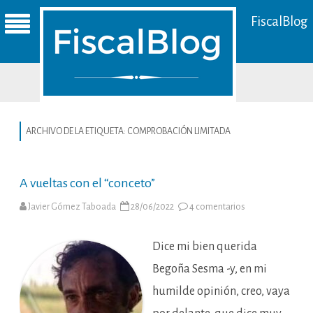
FiscalBlog
ARCHIVO DE LA ETIQUETA:
COMPROBACIÓN LIMITADA
A vueltas con el “conceto”
en
Javier Gómez Taboada
28/06/2022
4 comentarios
A
vueltas
con
el
Dice mi bien querida
“conceto”
Begoña Sesma -y, en mi
humilde opinión, creo, vaya