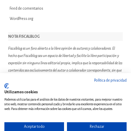
Feed de comentarios
WordPress.org
NOTA FISCALBLOG
Fiscalblog es un foro abierto a la libre opinión de autores y colaboradores. El
hecho que Fiscalblog sea un espacio de libertad y facilite la libre participación y
expresión sin ninguna línea editorial propia, implica que la responsabilidad de los
contenidos sea exclusivamente del autor o colaborador correspondiente, sin que
ello suponga que el resto de miembros de la comunidad de Fiscalblog asuman o
Política de privacidad
compartan las reflexiones u opiniones expresadas.
Utilizamos cookies
Podemos utilizarlas para el análisis de los datos de nuestros visitantes, para mejorar nuestro
sitio web, mostrar contenido personalizado y brindarle una excelente experiencia en el sitio
web. Para obtener más información sobre las cookies que utilizamos, abre los ajustes.
Aceptar todo
Rechazar
© Copyright 2011 - Todos