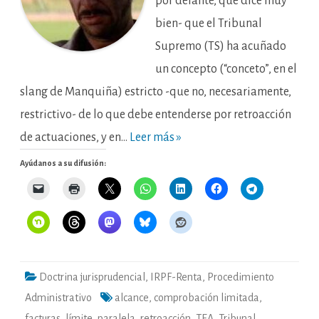
por delante, que dice muy
bien- que el Tribunal
Supremo (TS) ha acuñado
un concepto (“conceto”, en el
slang de Manquiña) estricto -que no, necesariamente,
restrictivo- de lo que debe entenderse por retroacción
de actuaciones, y en…
Leer más »
Ayúdanos a su difusión:
Doctrina jurisprudencial
,
IRPF-Renta
,
Procedimiento
Administrativo
alcance
,
comprobación limitada
,
facturas
,
límite
,
paralela
,
retroacción
,
TEA
,
Tribunal