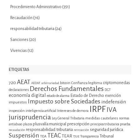
Procedimiento Administrativo
(351)
Recaudación
(76)
responsabilidad tributaria
(24)
Sanciones
(20)
Vivencias
(12)
ETIQUETAS
AEAT
720
criptomonedas
bitcoin
Confianza legítima
AEDAF
arbitrariedad
Derechos Fundamentales
declaraciones
DGT
economía digital
Estado de Derecho
exención
estado de alarma
Impuesto sobre Sociedades
indefensión
impuestos
IRPF
IVA
inspección
inteligencia artificial
Intereses de demora
jurisprudencia
Ley General Tributaria
medidas cautelares
normas
plusvalía municipal
prescripción
prueba
antiabuso
plazos
principios tributarios
seguridad jurídica
responsabilidad tributaria
recaudación
retroacción
Suspensión
TEAC
TEAR
Tribunal
TEA
TJUE
Transparencia