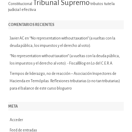
Tribunal Supremo
tutela
Constitucional
tributos
judicial efectiva
COMENTARIOS RECIENTES
Javier AC
en
“No representation without taxation” (a vueltas con la
deuda pública, los impuestos y el derecho al voto).
“No representation without taxation” (a vueltas con la deuda pública,
los impuestos y el derecho al voto). - FiscalBlog
en
Lo del C.E.R.A.
Tiempos de liderazgo, no de reacción – Asociación Inspectores de
Hacienda
en
Termópilas. Reflexiones tributarias (o no tan tributarias)
para el balance de este curso bloguero
META
Acceder
Feed de entradas