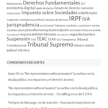
Derechos Fundamentales
declaraciones
DGT
economía digital
Estado de Derecho
exención
estado de alarma
Impuesto sobre Sociedades
indefensión
impuestos
IRPF
IVA
inspección
inteligencia artificial
Intereses de demora
jurisprudencia
Ley General Tributaria
medidas cautelares
normas
plusvalía municipal
prescripción
prueba
antiabuso
plazos
principios tributarios
seguridad jurídica
responsabilidad tributaria
recaudación
retroacción
Suspensión
TEAC
TEAR
Tribunal
TEA
TJUE
Transparencia
Tribunal Supremo
tutela
Constitucional
tributos
judicial efectiva
COMENTARIOS RECIENTES
Javier AC
en
“No representation without taxation” (a vueltas con la
deuda pública, los impuestos y el derecho al voto).
“No representation without taxation” (a vueltas con la deuda pública,
los impuestos y el derecho al voto). - FiscalBlog
en
Lo del C.E.R.A.
Tiempos de liderazgo, no de reacción – Asociación Inspectores de