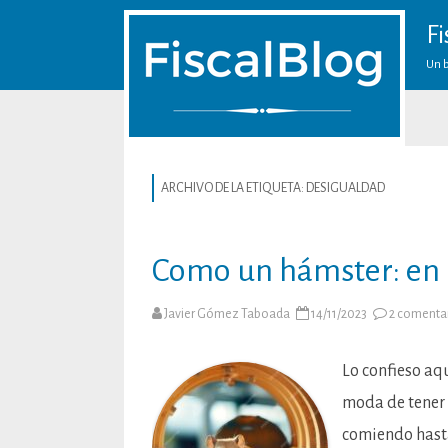
Fi
Un b
ARCHIVO DE LA ETIQUETA:
DESIGUALDAD
Como un hámster: en 
Javier Gómez Taboada
14/11/2023
2 comenta
Lo confieso aq
moda de tener 
comiendo hasta