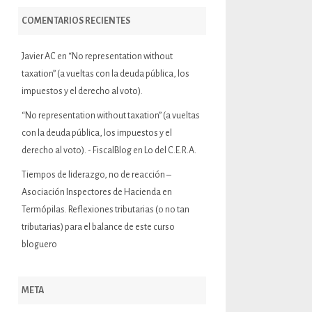
COMENTARIOS RECIENTES
Javier AC
en
“No representation without
taxation” (a vueltas con la deuda pública, los
impuestos y el derecho al voto).
“No representation without taxation” (a vueltas
con la deuda pública, los impuestos y el
derecho al voto). - FiscalBlog
en
Lo del C.E.R.A.
Tiempos de liderazgo, no de reacción –
Asociación Inspectores de Hacienda
en
Termópilas. Reflexiones tributarias (o no tan
tributarias) para el balance de este curso
bloguero
META