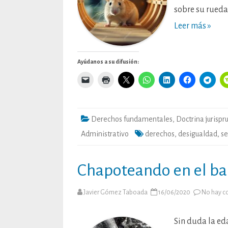
sobre su rueda
Leer más »
Ayúdanos a su difusión:
Derechos fundamentales
,
Doctrina jurispr
Administrativo
derechos
,
desigualdad
,
se
Chapoteando en el ba
Javier Gómez Taboada
16/06/2020
No hay c
Sin duda la ed