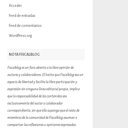
Acceder
Feed de entradas
Feed de comentarios
WordPress.org
NOTA FISCALBLOG
Fiscalblog es un foro abierto a la libre opinión de
autores y colaboradores. El hecho que Fiscalblog sea un
espacio de libertad y facilite la libre participación y
expresión sin ninguna línea editorial propia, implica
que la responsabilidad de los contenidos sea
exclusivamente del autor o colaborador
correspondiente, sin que ello suponga que el resto de
miembros de la comunidad de Fiscalblog asuman o
compartan las reflexiones u opiniones expresadas.