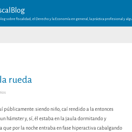
scalBlog
log sobre fiscalidad, el Derecho y la Economía en general, la práctica profesional y al
la rueda
en
rios
Como
un
hámster:
en
uí públicamente: siendo niño, caí rendido a la entonces
la
rueda
un hámster y, sí, él estaba en la jaula dormitando y
 que por la noche entraba en fase hiperactiva cabalgando