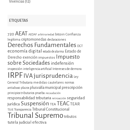
Vivencias
(12)
ETIQUETAS
AEAT
720
bitcoin
Confianza
AEDAF
arbitrariedad
criptomonedas
legítima
declaraciones
Derechos Fundamentales
DGT
economía digital
Estado de
estado de alarma
Impuesto
Derecho
exención
impuestos
sobre Sociedades
indefensión
inspección
inteligencia artificial
Intereses de demora
IRPF
jurisprudencia
IVA
Ley
General Tributaria
medidas cautelares
normas
plusvalía municipal
prescripción
antiabuso
plazos
prueba
principios tributarios
recaudación
seguridad
responsabilidad tributaria
retroacción
Suspensión
TEAC
jurídica
TEAR
TEA
Tribunal Constitucional
TJUE
Transparencia
Tribunal Supremo
tributos
tutela judicial efectiva