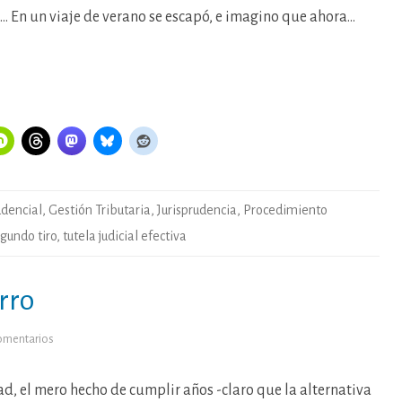
… En un viaje de verano se escapó, e imagino que ahora…
udencial
,
Gestión Tributaria
,
Jurisprudencia
,
Procedimiento
gundo tiro
,
tutela judicial efectiva
rro
en
omentarios
Chapoteando
en
el
barro
ad, el mero hecho de cumplir años -claro que la alternativa