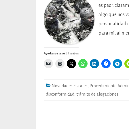
es peor, clara
algo que nos v
personalidad q
para mí, al me
Ayúdanos a su difusión:
Novedades Fiscales
,
Procedimiento Admini
disconformidad
,
trámite de alegaciones