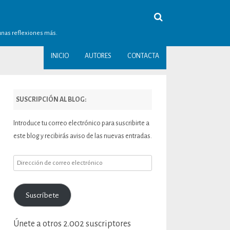
gunas reflexiones más.
INICIO
AUTORES
CONTACTA
SUSCRIPCIÓN AL BLOG:
Introduce tu correo electrónico para suscribirte a
este blog y recibirás aviso de las nuevas entradas.
Dirección
de
correo
Suscríbete
electrónico
Únete a otros 2.002 suscriptores