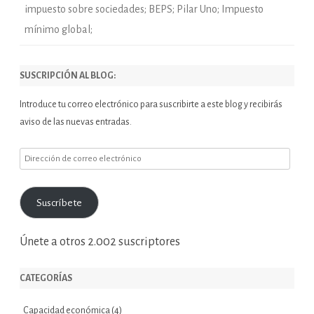
impuesto sobre sociedades; BEPS; Pilar Uno; Impuesto
mínimo global;
SUSCRIPCIÓN AL BLOG:
Introduce tu correo electrónico para suscribirte a este blog y recibirás
aviso de las nuevas entradas.
Dirección
de
correo
Suscríbete
electrónico
Únete a otros 2.002 suscriptores
CATEGORÍAS
Capacidad económica
(4)