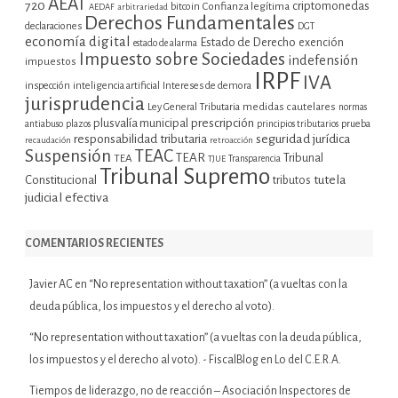
AEAT
720
criptomonedas
bitcoin
Confianza legítima
AEDAF
arbitrariedad
Derechos Fundamentales
declaraciones
DGT
economía digital
Estado de Derecho
exención
estado de alarma
Impuesto sobre Sociedades
indefensión
impuestos
IRPF
IVA
inspección
inteligencia artificial
Intereses de demora
jurisprudencia
Ley General Tributaria
medidas cautelares
normas
plusvalía municipal
prescripción
prueba
antiabuso
plazos
principios tributarios
seguridad jurídica
responsabilidad tributaria
recaudación
retroacción
Suspensión
TEAC
TEAR
Tribunal
TEA
TJUE
Transparencia
Tribunal Supremo
tutela
Constitucional
tributos
judicial efectiva
COMENTARIOS RECIENTES
Javier AC
en
“No representation without taxation” (a vueltas con la
deuda pública, los impuestos y el derecho al voto).
“No representation without taxation” (a vueltas con la deuda pública,
los impuestos y el derecho al voto). - FiscalBlog
en
Lo del C.E.R.A.
Tiempos de liderazgo, no de reacción – Asociación Inspectores de