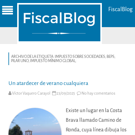
FiscalBlog
ARCHIVO DE LA ETIQUETA:
IMPUESTO SOBRE SOCIEDADES; BEPS;
PILAR UNO; IMPUESTO MÍNIMO GLOBAL;
Un atardecer de verano cualquiera
en
Víctor Vaquero Carayol
23/09/2025
No hay comentarios
Un
atardecer
de
verano
Existe un lugar en la Costa
cualquiera
Brava llamado Camino de
Ronda, cuya línea dibuja los