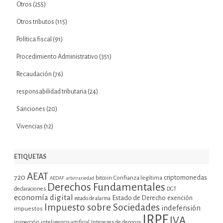
Otros
(255)
Otros tributos
(115)
Política fiscal
(91)
Procedimiento Administrativo
(351)
Recaudación
(76)
responsabilidad tributaria
(24)
Sanciones
(20)
Vivencias
(12)
ETIQUETAS
AEAT
720
criptomonedas
bitcoin
Confianza legítima
AEDAF
arbitrariedad
Derechos Fundamentales
declaraciones
DGT
economía digital
Estado de Derecho
exención
estado de alarma
Impuesto sobre Sociedades
indefensión
impuestos
IRPF
IVA
inspección
inteligencia artificial
Intereses de demora