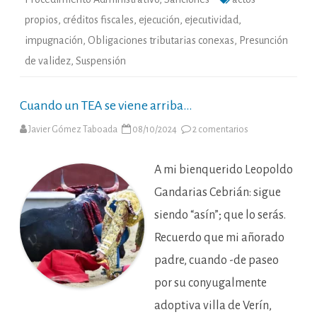
propios
,
créditos fiscales
,
ejecución
,
ejecutividad
,
impugnación
,
Obligaciones tributarias conexas
,
Presunción
de validez
,
Suspensión
Cuando un TEA se viene arriba…
en
Javier Gómez Taboada
08/10/2024
2 comentarios
Cuando
un
TEA
se
A mi bienquerido Leopoldo
viene
arriba…
Gandarias Cebrián: sigue
siendo “asín”; que lo serás.
Recuerdo que mi añorado
padre, cuando -de paseo
por su conyugalmente
adoptiva villa de Verín,