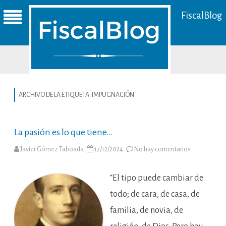
FiscalBlog
ARCHIVO DE LA ETIQUETA:
IMPUGNACIÓN
La pasión es lo que tiene…
en
Javier Gómez Taboada
17/12/2024
No hay comentarios
La
pasión
es
lo
“El tipo puede cambiar de
que
tiene…
todo; de cara, de casa, de
familia, de novia, de