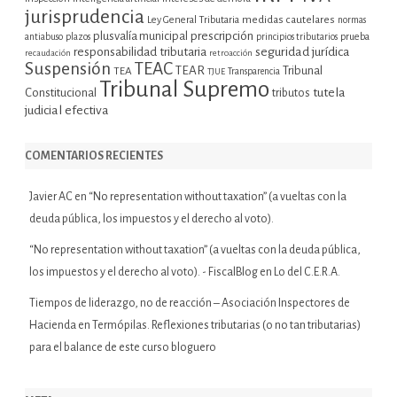
jurisprudencia
Ley General Tributaria
medidas cautelares
normas
plusvalía municipal
prescripción
prueba
antiabuso
plazos
principios tributarios
seguridad jurídica
responsabilidad tributaria
recaudación
retroacción
Suspensión
TEAC
TEAR
Tribunal
TEA
TJUE
Transparencia
Tribunal Supremo
tutela
Constitucional
tributos
judicial efectiva
COMENTARIOS RECIENTES
Javier AC
en
“No representation without taxation” (a vueltas con la
deuda pública, los impuestos y el derecho al voto).
“No representation without taxation” (a vueltas con la deuda pública,
los impuestos y el derecho al voto). - FiscalBlog
en
Lo del C.E.R.A.
Tiempos de liderazgo, no de reacción – Asociación Inspectores de
Hacienda
en
Termópilas. Reflexiones tributarias (o no tan tributarias)
para el balance de este curso bloguero