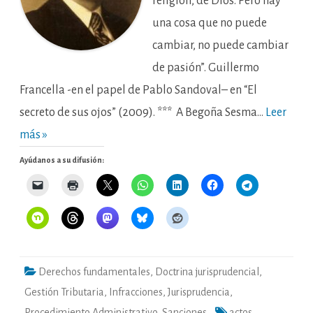
religión, de Dios. Pero hay
una cosa que no puede
cambiar, no puede cambiar
de pasión”. Guillermo
Francella -en el papel de Pablo Sandoval– en “El
secreto de sus ojos” (2009). *** A Begoña Sesma…
Leer
más »
Ayúdanos a su difusión:
Derechos fundamentales
,
Doctrina jurisprudencial
,
Gestión Tributaria
,
Infracciones
,
Jurisprudencia
,
Procedimiento Administrativo
,
Sanciones
actos