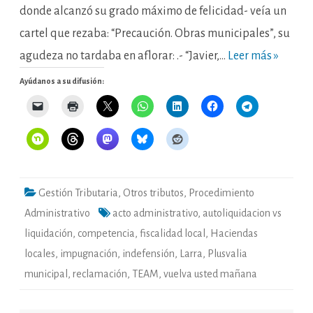
donde alcanzó su grado máximo de felicidad- veía un
cartel que rezaba: “Precaución. Obras municipales”, su
agudeza no tardaba en aflorar: .- “Javier,…
Leer más »
Ayúdanos a su difusión:
Gestión Tributaria
,
Otros tributos
,
Procedimiento
Administrativo
acto administrativo
,
autoliquidacion vs
liquidación
,
competencia
,
fiscalidad local
,
Haciendas
locales
,
impugnación
,
indefensión
,
Larra
,
Plusvalia
municipal
,
reclamación
,
TEAM
,
vuelva usted mañana