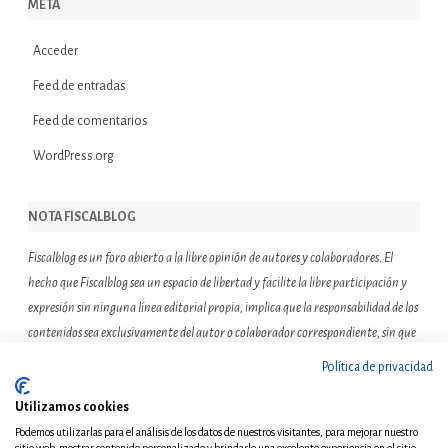
META
Acceder
Feed de entradas
Feed de comentarios
WordPress.org
NOTA FISCALBLOG
Fiscalblog es un foro abierto a la libre opinión de autores y colaboradores. El
hecho que Fiscalblog sea un espacio de libertad y facilite la libre participación y
expresión sin ninguna línea editorial propia, implica que la responsabilidad de los
contenidos sea exclusivamente del autor o colaborador correspondiente, sin que
ello suponga que el resto de miembros de la comunidad de Fiscalblog asuman o
Política de privacidad
compartan las reflexiones u opiniones expresadas.
Utilizamos cookies
Podemos utilizarlas para el análisis de los datos de nuestros visitantes, para mejorar nuestro