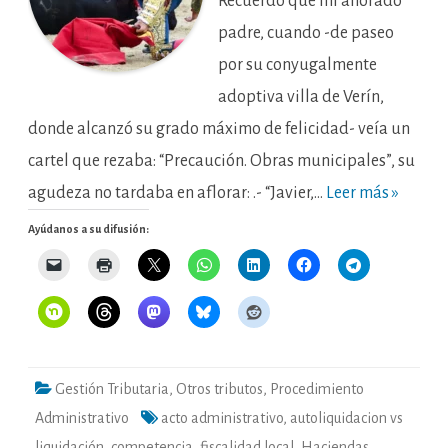
Recuerdo que mi añorado
padre, cuando -de paseo
por su conyugalmente
adoptiva villa de Verín,
donde alcanzó su grado máximo de felicidad- veía un
cartel que rezaba: “Precaución. Obras municipales”, su
agudeza no tardaba en aflorar: .- “Javier,…
Leer más »
Ayúdanos a su difusión:
Gestión Tributaria
,
Otros tributos
,
Procedimiento
Administrativo
acto administrativo
,
autoliquidacion vs
liquidación
,
competencia
,
fiscalidad local
,
Haciendas