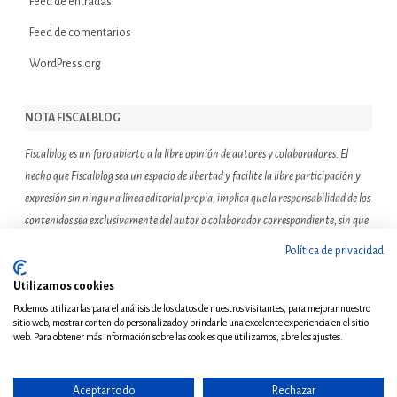
Feed de entradas
Feed de comentarios
WordPress.org
NOTA FISCALBLOG
Fiscalblog es un foro abierto a la libre opinión de autores y colaboradores. El
hecho que Fiscalblog sea un espacio de libertad y facilite la libre participación y
expresión sin ninguna línea editorial propia, implica que la responsabilidad de los
contenidos sea exclusivamente del autor o colaborador correspondiente, sin que
ello suponga que el resto de miembros de la comunidad de Fiscalblog asuman o
Política de privacidad
compartan las reflexiones u opiniones expresadas.
Utilizamos cookies
Podemos utilizarlas para el análisis de los datos de nuestros visitantes, para mejorar nuestro
sitio web, mostrar contenido personalizado y brindarle una excelente experiencia en el sitio
web. Para obtener más información sobre las cookies que utilizamos, abre los ajustes.
Aceptar todo
Rechazar
© Copyright 2011 - Todos