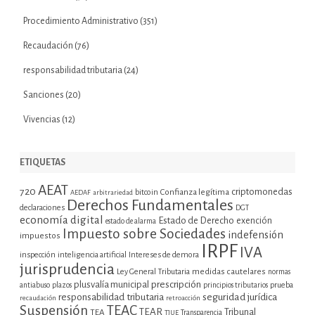
Procedimiento Administrativo
(351)
Recaudación
(76)
responsabilidad tributaria
(24)
Sanciones
(20)
Vivencias
(12)
ETIQUETAS
AEAT
720
criptomonedas
bitcoin
Confianza legítima
AEDAF
arbitrariedad
Derechos Fundamentales
declaraciones
DGT
economía digital
Estado de Derecho
exención
estado de alarma
Impuesto sobre Sociedades
indefensión
impuestos
IRPF
IVA
inspección
inteligencia artificial
Intereses de demora
jurisprudencia
Ley General Tributaria
medidas cautelares
normas
plusvalía municipal
prescripción
prueba
antiabuso
plazos
principios tributarios
seguridad jurídica
responsabilidad tributaria
recaudación
retroacción
Suspensión
TEAC
TEAR
Tribunal
TEA
TJUE
Transparencia