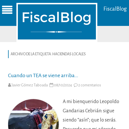
FiscalBlog
ARCHIVO DE LA ETIQUETA:
HACIENDAS LOCALES
Cuando un TEA se viene arriba…
en
Javier Gómez Taboada
08/10/2024
2 comentarios
Cuando
un
TEA
se
A mi bienquerido Leopoldo
viene
arriba…
Gandarias Cebrián: sigue
siendo “asín”; que lo serás.