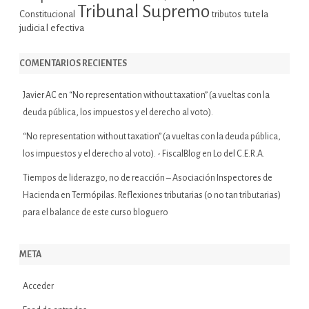
Tribunal Supremo
tutela
Constitucional
tributos
judicial efectiva
COMENTARIOS RECIENTES
Javier AC
en
“No representation without taxation” (a vueltas con la
deuda pública, los impuestos y el derecho al voto).
“No representation without taxation” (a vueltas con la deuda pública,
los impuestos y el derecho al voto). - FiscalBlog
en
Lo del C.E.R.A.
Tiempos de liderazgo, no de reacción – Asociación Inspectores de
Hacienda
en
Termópilas. Reflexiones tributarias (o no tan tributarias)
para el balance de este curso bloguero
META
Acceder