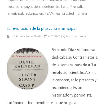
locales
,
impugnación
,
indefensión
,
Larra
,
Plusvalia
municipal
,
reclamación
,
TEAM
,
vuelva usted mañana
La revolución de la plusvalía municipal
en
José Andrés Rozas Valdés
14/02/2023
4 comentarios
La
revolución
de
la
Fernando Díaz Villanueva
plusvalía
municipal
dedicaba su Contrahistoria
de la semana pasada a “La
revolución científica”. Si no
le conocen, se lo presento y
recomiendo: Es un
historiador y periodista
autónomo – independiente – que brega a