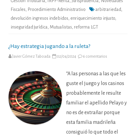
Gestión Tributaria
,
IRPF-Renta
,
Jurisprudencia
,
Novedades
Fiscales
,
Procedimiento Administrativo
arbitrariedad
,
devolución ingresos indebidos
,
enriquecimiento injusto
,
inseguridad jurídica
,
Mutualistas
,
reforma LGT
¿Hay estrategia jugando a la ruleta?
en
Javier Gómez Taboada
02/04/2024
6 comentarios
¿Hay
estrategia
jugando
a
“A las personas a las que les
la
ruleta?
guste el juego y los casinos
probablemente le resulte
familiar el apellido Pelayo y
no es de extrañar porque
esta familia madrileña
consiguió lo que todo el