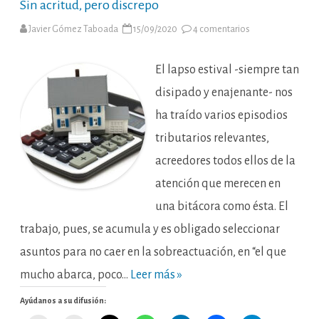
Sin acritud, pero discrepo
en
Javier Gómez Taboada
15/09/2020
4 comentarios
Sin
acritud,
pero
discrepo
El lapso estival -siempre tan
disipado y enajenante- nos
ha traído varios episodios
tributarios relevantes,
acreedores todos ellos de la
atención que merecen en
una bitácora como ésta. El
trabajo, pues, se acumula y es obligado seleccionar
asuntos para no caer en la sobreactuación, en “el que
mucho abarca, poco…
Leer más »
Ayúdanos a su difusión: