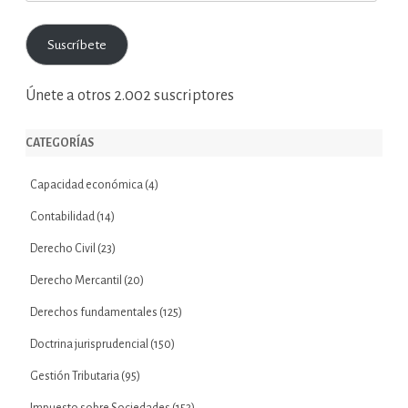
de
correo
Suscríbete
electrónico
Únete a otros 2.002 suscriptores
CATEGORÍAS
Capacidad económica
(4)
Contabilidad
(14)
Derecho Civil
(23)
Derecho Mercantil
(20)
Derechos fundamentales
(125)
Doctrina jurisprudencial
(150)
Gestión Tributaria
(95)