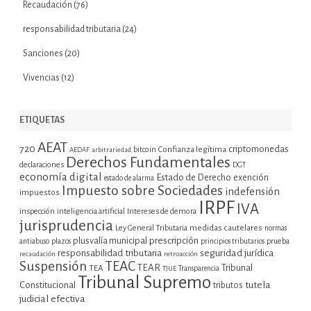
Recaudación
(76)
responsabilidad tributaria
(24)
Sanciones
(20)
Vivencias
(12)
ETIQUETAS
AEAT
720
criptomonedas
bitcoin
Confianza legítima
AEDAF
arbitrariedad
Derechos Fundamentales
declaraciones
DGT
economía digital
Estado de Derecho
exención
estado de alarma
Impuesto sobre Sociedades
indefensión
impuestos
IRPF
IVA
inspección
inteligencia artificial
Intereses de demora
jurisprudencia
Ley General Tributaria
medidas cautelares
normas
plusvalía municipal
prescripción
prueba
antiabuso
plazos
principios tributarios
seguridad jurídica
responsabilidad tributaria
recaudación
retroacción
Suspensión
TEAC
TEAR
Tribunal
TEA
TJUE
Transparencia
Tribunal Supremo
tutela
Constitucional
tributos
judicial efectiva