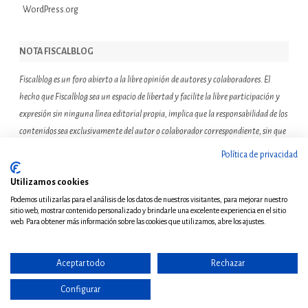
WordPress.org
NOTA FISCALBLOG
Fiscalblog es un foro abierto a la libre opinión de autores y colaboradores. El
hecho que Fiscalblog sea un espacio de libertad y facilite la libre participación y
expresión sin ninguna línea editorial propia, implica que la responsabilidad de los
contenidos sea exclusivamente del autor o colaborador correspondiente, sin que
ello suponga que el resto de miembros de la comunidad de Fiscalblog asuman o
Política de privacidad
compartan las reflexiones u opiniones expresadas.
Utilizamos cookies
Podemos utilizarlas para el análisis de los datos de nuestros visitantes, para mejorar nuestro
sitio web, mostrar contenido personalizado y brindarle una excelente experiencia en el sitio
web. Para obtener más información sobre las cookies que utilizamos, abre los ajustes.
Aceptar todo
Rechazar
© Copyright 2011 - Todos
los derechos reservados
Configurar