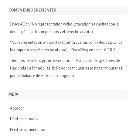
COMENTARIOS RECIENTES
Javier AC
en
“No representation without taxation” (a vueltas con la
deuda pública, los impuestos y el derecho al voto).
“No representation without taxation” (a vueltas con la deuda pública,
los impuestos y el derecho al voto). - FiscalBlog
en
Lo del C.E.R.A.
Tiempos de liderazgo, no de reacción – Asociación Inspectores de
Hacienda
en
Termópilas. Reflexiones tributarias (o no tan tributarias)
para el balance de este curso bloguero
META
Acceder
Feed de entradas
Feed de comentarios