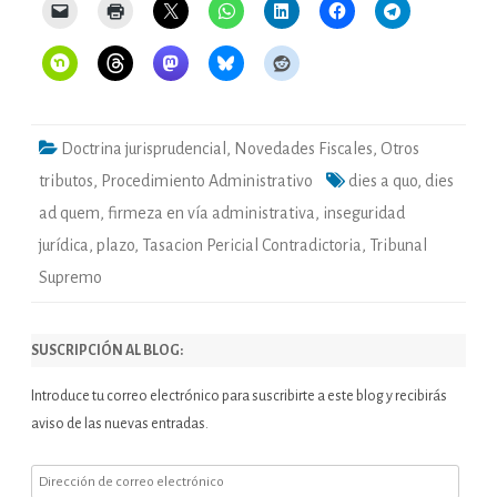
Doctrina jurisprudencial
,
Novedades Fiscales
,
Otros
tributos
,
Procedimiento Administrativo
dies a quo
,
dies
ad quem
,
firmeza en vía administrativa
,
inseguridad
jurídica
,
plazo
,
Tasacion Pericial Contradictoria
,
Tribunal
Supremo
SUSCRIPCIÓN AL BLOG:
Introduce tu correo electrónico para suscribirte a este blog y recibirás
aviso de las nuevas entradas.
Dirección