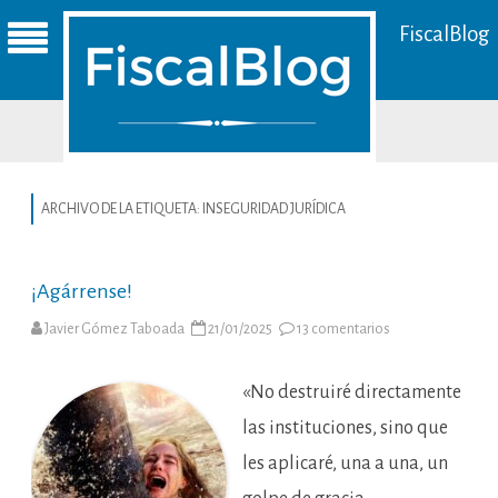
FiscalBlog
ARCHIVO DE LA ETIQUETA:
INSEGURIDAD JURÍDICA
¡Agárrense!
en
Javier Gómez Taboada
21/01/2025
13 comentarios
¡Agárrense!
«No destruiré directamente
las instituciones, sino que
les aplicaré, una a una, un