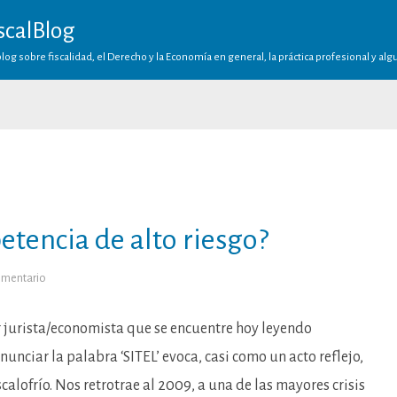
scalBlog
log sobre fiscalidad, el Derecho y la Economía en general, la práctica profesional y al
etencia de alto riesgo?
en
omentario
Pathfinder
II,
¿incompetencia
de
 jurista/economista que se encuentre hoy leyendo
alto
riesgo?
nunciar la palabra ‘SITEL’ evoca, casi como un acto reflejo,
alofrío. Nos retrotrae al 2009, a una de las mayores crisis