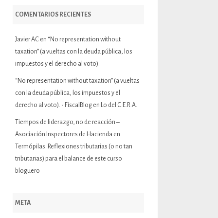
COMENTARIOS RECIENTES
Javier AC
en
“No representation without
taxation” (a vueltas con la deuda pública, los
impuestos y el derecho al voto).
“No representation without taxation” (a vueltas
con la deuda pública, los impuestos y el
derecho al voto). - FiscalBlog
en
Lo del C.E.R.A.
Tiempos de liderazgo, no de reacción –
Asociación Inspectores de Hacienda
en
Termópilas. Reflexiones tributarias (o no tan
tributarias) para el balance de este curso
bloguero
META