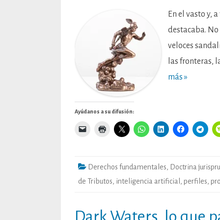
En el vasto y, 
destacaba. No e
veloces sandali
las fronteras, 
más »
Ayúdanos a su difusión:
Derechos fundamentales
,
Doctrina jurispr
de Tributos
,
inteligencia artificial
,
perfiles
,
pr
Dark Waters, lo que pa