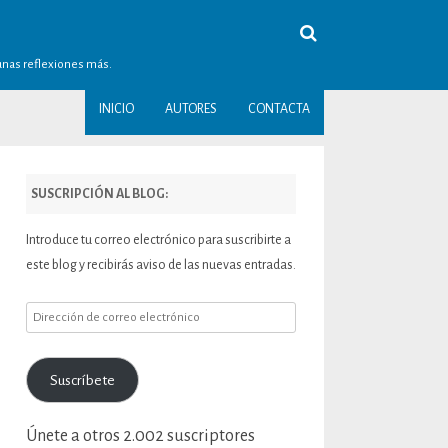
gunas reflexiones más.
INICIO
AUTORES
CONTACTA
SUSCRIPCIÓN AL BLOG:
Introduce tu correo electrónico para suscribirte a
este blog y recibirás aviso de las nuevas entradas.
Dirección
de
correo
Suscríbete
electrónico
Únete a otros 2.002 suscriptores