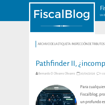
Fi
Un b
ARCHIVO DE LA ETIQUETA:
INSPECCIÓN DE TRIBUTOS
Pathfinder II, ¿incomp
Bernardo D. Olivares Olivares
30/06/2026
1 c
Para cualquier
Fiscalblog, pro
un profundo esc