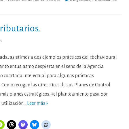
ibutarios.
en
os
Harto
de
empujones
tributarios.
da, asistimos a dos ejemplos prácticos del «behavioural
tanto entusiasmo despierta en el seno de la Agencia
o coartada intelectual para algunas prácticas
. Como recogen las directrices de sus Planes de Control
emás planes estratégicos, «el planteamiento pasa por
a utilización…
Leer más »