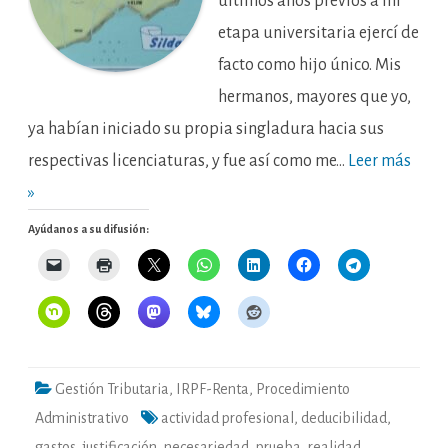
últimos años previos a mi
etapa universitaria ejercí de
facto como hijo único. Mis
hermanos, mayores que yo,
ya habían iniciado su propia singladura hacia sus
respectivas licenciaturas, y fue así como me…
Leer más
»
Ayúdanos a su difusión:
Gestión Tributaria
,
IRPF-Renta
,
Procedimiento
Administrativo
actividad profesional
,
deducibilidad
,
gastos
,
justificación
,
necesariedad
,
prueba
,
realidad