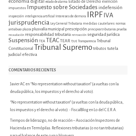
economía digital
Estado de Derecho
exención
estado de alarma
Impuesto sobre Sociedades
indefensión
impuestos
IRPF
IVA
inspección
inteligencia artificial
Intereses de demora
jurisprudencia
Ley General Tributaria
medidas cautelares
normas
plusvalía municipal
prescripción
prueba
antiabuso
plazos
principios tributarios
seguridad jurídica
responsabilidad tributaria
recaudación
retroacción
Suspensión
TEAC
TEAR
Tribunal
TEA
TJUE
Transparencia
Tribunal Supremo
tutela
Constitucional
tributos
judicial efectiva
COMENTARIOS RECIENTES
Javier AC
en
“No representation without taxation” (a vueltas con la
deuda pública, los impuestos y el derecho al voto).
“No representation without taxation” (a vueltas con la deuda pública,
los impuestos y el derecho al voto). - FiscalBlog
en
Lo del C.E.R.A.
Tiempos de liderazgo, no de reacción – Asociación Inspectores de
Hacienda
en
Termópilas. Reflexiones tributarias (o no tan tributarias)
para el balance de este curso bloguero