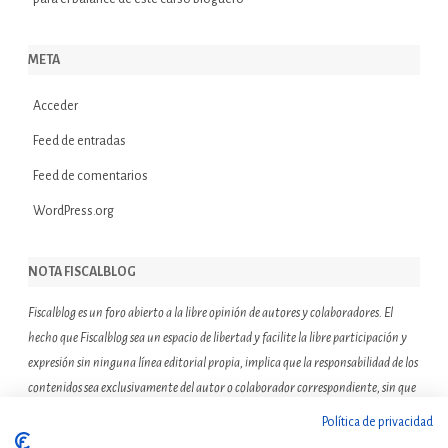
META
Acceder
Feed de entradas
Feed de comentarios
WordPress.org
NOTA FISCALBLOG
Fiscalblog es un foro abierto a la libre opinión de autores y colaboradores. El
hecho que Fiscalblog sea un espacio de libertad y facilite la libre participación y
expresión sin ninguna línea editorial propia, implica que la responsabilidad de los
contenidos sea exclusivamente del autor o colaborador correspondiente, sin que
ello suponga que el resto de miembros de la comunidad de Fiscalblog asuman o
Política de privacidad
compartan las reflexiones u opiniones expresadas.