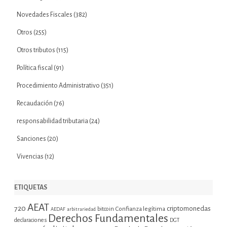
Novedades Fiscales
(382)
Otros
(255)
Otros tributos
(115)
Política fiscal
(91)
Procedimiento Administrativo
(351)
Recaudación
(76)
responsabilidad tributaria
(24)
Sanciones
(20)
Vivencias
(12)
ETIQUETAS
AEAT
720
criptomonedas
bitcoin
Confianza legítima
AEDAF
arbitrariedad
Derechos Fundamentales
declaraciones
DGT