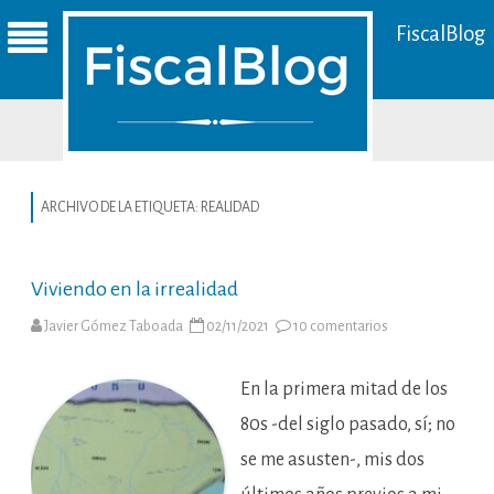
FiscalBlog
ARCHIVO DE LA ETIQUETA:
REALIDAD
Viviendo en la irrealidad
en
Javier Gómez Taboada
02/11/2021
10 comentarios
Viviendo
en
la
irrealidad
En la primera mitad de los
80s -del siglo pasado, sí; no
se me asusten-, mis dos