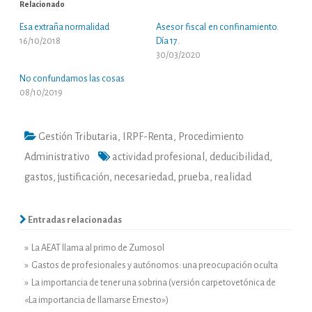
Relacionado
Esa extraña normalidad
Asesor fiscal en confinamiento.
16/10/2018
Día 17.
30/03/2020
No confundamos las cosas
08/10/2019
Gestión Tributaria
,
IRPF-Renta
,
Procedimiento
Administrativo
actividad profesional
,
deducibilidad
,
gastos
,
justificación
,
necesariedad
,
prueba
,
realidad
Entradas relacionadas
» La AEAT llama al primo de Zumosol
» Gastos de profesionales y autónomos: una preocupación oculta
» La importancia de tener una sobrina (versión carpetovetónica de
«La importancia de llamarse Ernesto»)