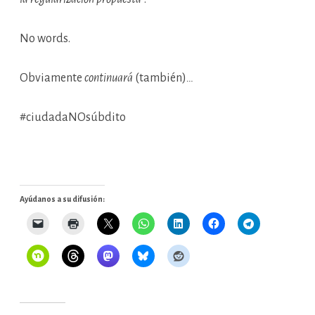
No words.
Obviamente
continuará
(también)
…
#ciudadaNOsúbdito
Ayúdanos a su difusión: