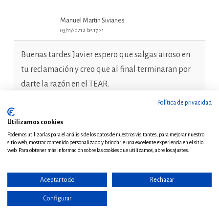
Manuel Martin Sivianes
03/11/2021 a las 17:21
Buenas tardes Javier espero que salgas airoso en
tu reclamación y creo que al final terminaran por
darte la razón en el TEAR.
Respecto a la sentencia del TC sobre la plusvalía
Política de privacidad
me parece algo inaudito, hasta ahora tenia
Utilizamos cookies
entendido que los actos que ganaban firmeza eran
Podemos utilizarlas para el análisis de los datos de nuestros visitantes, para mejorar nuestro
los procedentes de la Administración
sitio web, mostrar contenido personalizado y brindarle una excelente experiencia en el sitio
web. Para obtener más información sobre las cookies que utilizamos, abre los ajustes.
(liquidaciones, resoluciones de recursos..) en
cuanto actos administrativos, pero las
Aceptar todo
Rechazar
autoliquidaciones como proceden de los
Configurar
particulares solo pueden encontrarse en alguna de
las siguientes situaciones: comprobadas,