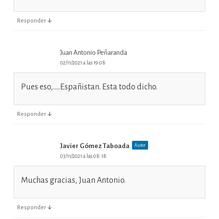
↓
Responder
Juan Antonio Peñaranda
02/11/2021 a las 19:08
Pues eso,…..Españistan. Esta todo dicho.
↓
Responder
Javier Gómez Taboada
Autor
03/11/2021 a las 08:18
Muchas gracias, Juan Antonio.
↓
Responder