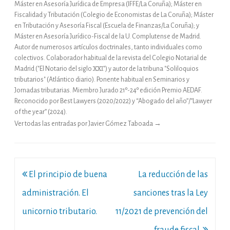
Máster en Asesoría Jurídica de Empresa (IFFE/La Coruña); Máster en
Fiscalidad y Tributación (Colegio de Economistas de La Coruña); Máster
en Tributación y Asesoría Fiscal (Escuela de Finanzas/La Coruña); y
Máster en Asesoría Jurídico-Fiscal de la U. Complutense de Madrid.
Autor de numerosos artículos doctrinales, tanto individuales como
colectivos. Colaborador habitual de la revista del Colegio Notarial de
Madrid ("El Notario del siglo XXI") y autor de la tribuna "Soliloquios
tributarios" (Atlántico diario). Ponente habitual en Seminarios y
Jornadas tributarias. Miembro Jurado 21º-24º edición Premio AEDAF.
Reconocido por Best Lawyers (2020/2022) y “Abogado del año”/”Lawyer
of the year” (2024).
Ver todas las entradas por Javier Gómez Taboada
→
Navegación
El principio de buena
La reducción de las
de
administración. El
sanciones tras la Ley
entradas
unicornio tributario.
11/2021 de prevención del