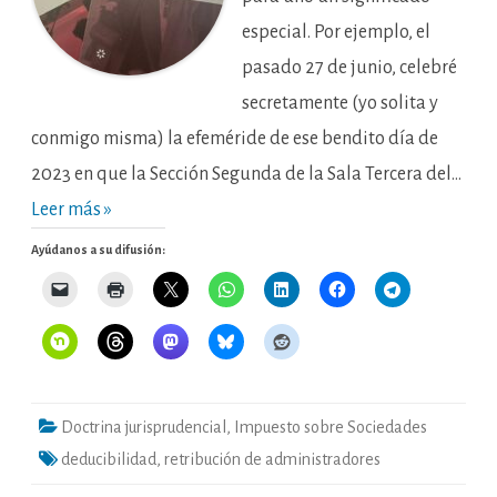
apunte
prospectivo
especial. Por ejemplo, el
sobre
la
pasado 27 de junio, celebré
deducibilidad
fiscal
secretamente (yo solita y
de
la
retribución
conmigo misma) la efeméride de ese bendito día de
al
administrador
2023 en que la Sección Segunda de la Sala Tercera del…
Leer más »
Ayúdanos a su difusión:
Doctrina jurisprudencial
,
Impuesto sobre Sociedades
deducibilidad
,
retribución de administradores