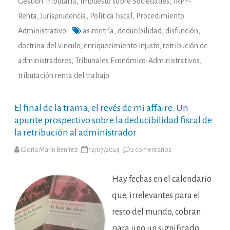
Gestión Tributaria
,
Impuesto sobre Sociedades
,
IRPF-
Renta
,
Jurisprudencia
,
Política fiscal
,
Procedimiento
Administrativo
asimetría
,
deducibilidad
,
disfunción
,
doctrina del vinculo
,
enriquecimiento injusto
,
retribución de
administradores
,
Tribunales Económico-Administrativos
,
tributación renta del trabajo
El final de la trama, el revés de mi affaire. Un
apunte prospectivo sobre la deducibilidad fiscal de
la retribución al administrador
en
Gloria Marín Benítez
12/07/2024
2 comentarios
El
final
de
la
Hay fechas en el calendario
trama,
el
que, irrelevantes para el
revés
de
resto del mundo, cobran
mi
affaire.
para uno un significado
Un