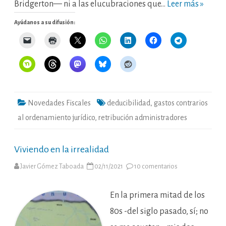
Bridgerton— ni a las elucubraciones que…
Leer más »
Ayúdanos a su difusión:
Novedades Fiscales
deducibilidad
,
gastos contrarios
al ordenamiento jurídico
,
retribución administradores
Viviendo en la irrealidad
en
Javier Gómez Taboada
02/11/2021
10 comentarios
Viviendo
en
la
irrealidad
En la primera mitad de los
80s -del siglo pasado, sí; no