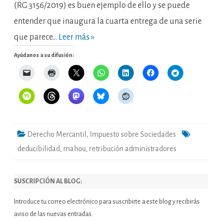
17
(RG 3156/2019) es buen ejemplo de ello y se puede
de
julio
entender que inaugura la cuarta entrega de una serie
de
2020)
que parece…
Leer más »
Ayúdanos a su difusión:
Derecho Mercantil
,
Impuesto sobre Sociedades
deducibilidad
,
mahou
,
retribución administradores
SUSCRIPCIÓN AL BLOG:
Introduce tu correo electrónico para suscribirte a este blog y recibirás
aviso de las nuevas entradas.