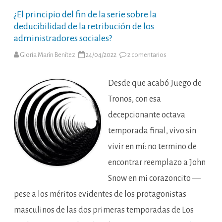
¿El principio del fin de la serie sobre la
deducibilidad de la retribución de los
administradores sociales?
en
Gloria Marín Benítez
24/04/2022
2 comentarios
¿El
principio
del
fin
Desde que acabó Juego de
de
la
Tronos, con esa
serie
sobre
decepcionante octava
la
deducibilidad
temporada final, vivo sin
de
la
retribución
vivir en mí: no termino de
de
los
encontrar reemplazo a John
administradores
sociales?
Snow en mi corazoncito —
pese a los méritos evidentes de los protagonistas
masculinos de las dos primeras temporadas de Los