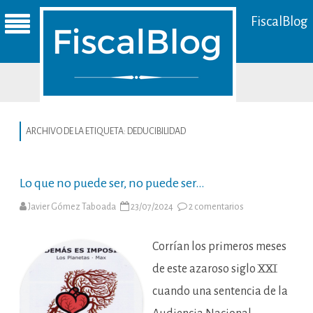
FiscalBlog
ARCHIVO DE LA ETIQUETA:
DEDUCIBILIDAD
Lo que no puede ser, no puede ser…
en
Javier Gómez Taboada
23/07/2024
2 comentarios
Lo
que
no
puede
Corrían los primeros meses
ser,
no
de este azaroso siglo XXI
puede
ser…
cuando una sentencia de la