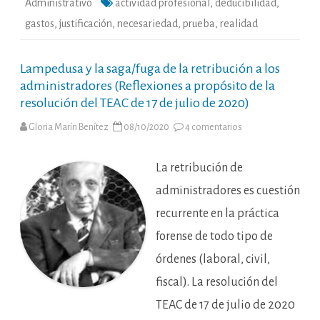
Administrativo
actividad profesional
,
deducibilidad
,
gastos
,
justificación
,
necesariedad
,
prueba
,
realidad
Lampedusa y la saga/fuga de la retribución a los
administradores (Reflexiones a propósito de la
resolución del TEAC de 17 de julio de 2020)
en
Gloria Marín Benítez
08/10/2020
4 comentarios
Lampedusa
y
la
saga/fuga
La retribución de
de
la
administradores es cuestión
retribución
a
recurrente en la práctica
los
administradores
forense de todo tipo de
(Reflexiones
a
propósito
órdenes (laboral, civil,
de
la
fiscal). La resolución del
resolución
del
TEAC de 17 de julio de 2020
TEAC
de