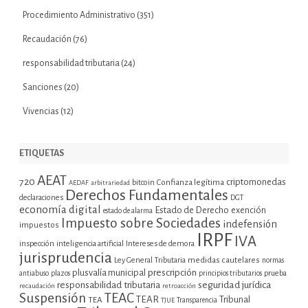
Procedimiento Administrativo
(351)
Recaudación
(76)
responsabilidad tributaria
(24)
Sanciones
(20)
Vivencias
(12)
ETIQUETAS
AEAT
720
criptomonedas
bitcoin
Confianza legítima
AEDAF
arbitrariedad
Derechos Fundamentales
declaraciones
DGT
economía digital
Estado de Derecho
exención
estado de alarma
Impuesto sobre Sociedades
indefensión
impuestos
IRPF
IVA
inspección
inteligencia artificial
Intereses de demora
jurisprudencia
Ley General Tributaria
medidas cautelares
normas
plusvalía municipal
prescripción
prueba
antiabuso
plazos
principios tributarios
seguridad jurídica
responsabilidad tributaria
recaudación
retroacción
Suspensión
TEAC
TEAR
Tribunal
TEA
TJUE
Transparencia