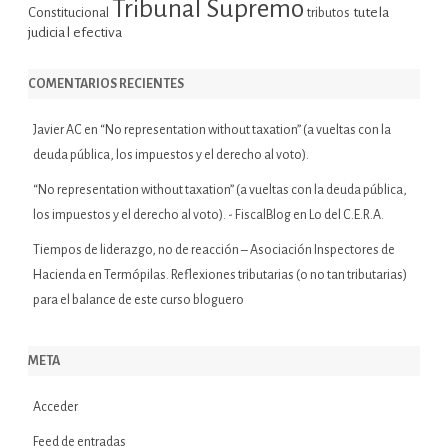
Tribunal Supremo
tutela
Constitucional
tributos
judicial efectiva
COMENTARIOS RECIENTES
Javier AC
en
“No representation without taxation” (a vueltas con la
deuda pública, los impuestos y el derecho al voto).
“No representation without taxation” (a vueltas con la deuda pública,
los impuestos y el derecho al voto). - FiscalBlog
en
Lo del C.E.R.A.
Tiempos de liderazgo, no de reacción – Asociación Inspectores de
Hacienda
en
Termópilas. Reflexiones tributarias (o no tan tributarias)
para el balance de este curso bloguero
META
Acceder
Feed de entradas