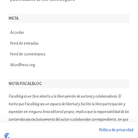
META
Acceder
Feed de entradas
Feed de comentarios
WordPress.org
NOTA FISCALBLOG
Fiscalblog es un foro abierto a la libre opinión de autores y colaboradores. El
hecho que Fiscalblog sea un espacio de libertad y facilite la libre participación y
expresión sin ninguna línea editorial propia, implica que la responsabilidad de los
contenidos sea exclusivamente del autor o colaborador correspondiente, sin que
ello suponga que el resto de miembros de la comunidad de Fiscalblog asuman o
Política de privacidad
compartan las reflexiones u opiniones expresadas.