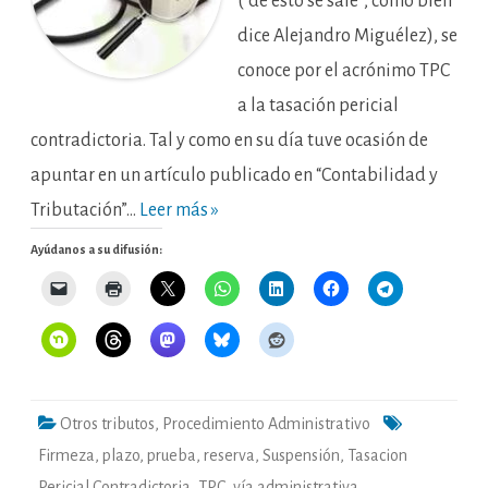
(“de esto se sale”, como bien
dice Alejandro Miguélez), se
conoce por el acrónimo TPC
a la tasación pericial
contradictoria. Tal y como en su día tuve ocasión de
apuntar en un artículo publicado en “Contabilidad y
Tributación”…
Leer más »
Ayúdanos a su difusión:
Otros tributos
,
Procedimiento Administrativo
Firmeza
,
plazo
,
prueba
,
reserva
,
Suspensión
,
Tasacion
Pericial Contradictoria
,
TPC
,
vía administrativa