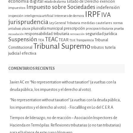
economía digital
Estado de Derecho
exención
estado de alarma
Impuesto sobre Sociedades
indefensión
impuestos
IRPF
IVA
inspección
inteligencia artificial
Intereses de demora
jurisprudencia
Ley General Tributaria
medidas cautelares
normas
plusvalía municipal
prescripción
prueba
antiabuso
plazos
principios tributarios
seguridad jurídica
responsabilidad tributaria
recaudación
retroacción
Suspensión
TEAC
TEAR
Tribunal
TEA
TJUE
Transparencia
Tribunal Supremo
tutela
Constitucional
tributos
judicial efectiva
COMENTARIOS RECIENTES
Javier AC
en
“No representation without taxation” (a vueltas con la
deuda pública, los impuestos y el derecho al voto).
“No representation without taxation” (a vueltas con la deuda pública,
los impuestos y el derecho al voto). - FiscalBlog
en
Lo del C.E.R.A.
Tiempos de liderazgo, no de reacción – Asociación Inspectores de
Hacienda
en
Termópilas. Reflexiones tributarias (o no tan tributarias)
para el balance de este curso bloguero