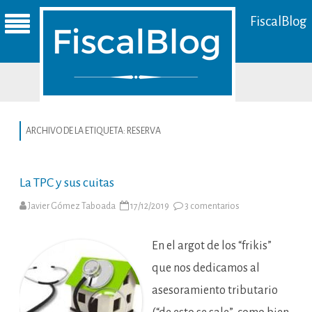
FiscalBlog
ARCHIVO DE LA ETIQUETA:
RESERVA
La TPC y sus cuitas
en
Javier Gómez Taboada
17/12/2019
3 comentarios
La
TPC
y
sus
En el argot de los “frikis”
cuitas
que nos dedicamos al
asesoramiento tributario