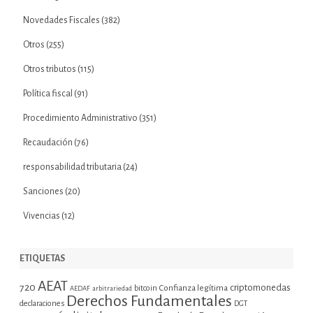
Novedades Fiscales
(382)
Otros
(255)
Otros tributos
(115)
Política fiscal
(91)
Procedimiento Administrativo
(351)
Recaudación
(76)
responsabilidad tributaria
(24)
Sanciones
(20)
Vivencias
(12)
ETIQUETAS
AEAT
720
criptomonedas
bitcoin
Confianza legítima
AEDAF
arbitrariedad
Derechos Fundamentales
declaraciones
DGT