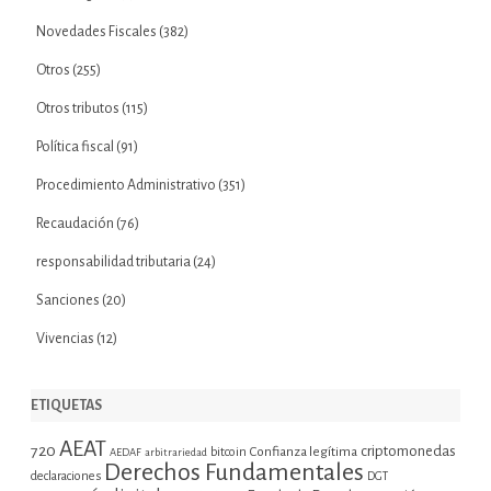
Novedades Fiscales
(382)
Otros
(255)
Otros tributos
(115)
Política fiscal
(91)
Procedimiento Administrativo
(351)
Recaudación
(76)
responsabilidad tributaria
(24)
Sanciones
(20)
Vivencias
(12)
ETIQUETAS
AEAT
720
criptomonedas
bitcoin
Confianza legítima
AEDAF
arbitrariedad
Derechos Fundamentales
declaraciones
DGT