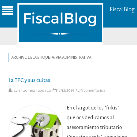
FiscalBlog
ARCHIVO DE LA ETIQUETA:
VÍA ADMINISTRATIVA
La TPC y sus cuitas
en
Javier Gómez Taboada
17/12/2019
3 comentarios
La
TPC
y
sus
En el argot de los “frikis”
cuitas
que nos dedicamos al
asesoramiento tributario