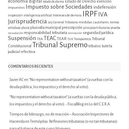
economía digital
Estado de Derecho
exención
estado de alarma
Impuesto sobre Sociedades
indefensión
impuestos
IRPF
IVA
inspección
inteligencia artificial
Intereses de demora
jurisprudencia
Ley General Tributaria
medidas cautelares
normas
plusvalía municipal
prescripción
prueba
antiabuso
plazos
principios tributarios
seguridad jurídica
responsabilidad tributaria
recaudación
retroacción
Suspensión
TEAC
TEAR
Tribunal
TEA
TJUE
Transparencia
Tribunal Supremo
tutela
Constitucional
tributos
judicial efectiva
COMENTARIOS RECIENTES
Javier AC
en
“No representation without taxation” (a vueltas con la
deuda pública, los impuestos y el derecho al voto).
“No representation without taxation” (a vueltas con la deuda pública,
los impuestos y el derecho al voto). - FiscalBlog
en
Lo del C.E.R.A.
Tiempos de liderazgo, no de reacción – Asociación Inspectores de
Hacienda
en
Termópilas. Reflexiones tributarias (o no tan tributarias)
para el balance de este curso bloguero