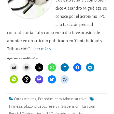
(“de esto se sale”, como bien
dice Alejandro Miguélez), se
conoce por el acrónimo TPC
a la tasación pericial
contradictoria. Tal y como en su día tuve ocasión de
apuntar en un artículo publicado en “Contabilidad y
Tributación”…
Leer más »
Ayúdanos a su difusión:
Otros tributos
,
Procedimiento Administrativo
Firmeza
,
plazo
,
prueba
,
reserva
,
Suspensión
,
Tasacion
Pericial Contradictoria
,
TPC
,
vía administrativa