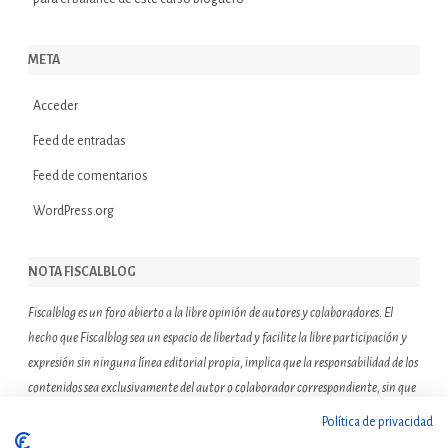
META
Acceder
Feed de entradas
Feed de comentarios
WordPress.org
NOTA FISCALBLOG
Fiscalblog es un foro abierto a la libre opinión de autores y colaboradores. El
hecho que Fiscalblog sea un espacio de libertad y facilite la libre participación y
expresión sin ninguna línea editorial propia, implica que la responsabilidad de los
contenidos sea exclusivamente del autor o colaborador correspondiente, sin que
ello suponga que el resto de miembros de la comunidad de Fiscalblog asuman o
Política de privacidad
compartan las reflexiones u opiniones expresadas.