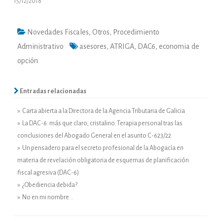
15/12/2018
Novedades Fiscales
,
Otros
,
Procedimiento
Administrativo
asesores
,
ATRIGA
,
DAC6
,
economia de
opción
Entradas relacionadas
» Carta abierta a la Directora de la Agencia Tributaria de Galicia
» La DAC-6: más que claro, cristalino. Terapia personal tras las
conclusiones del Abogado General en el asunto C-623/22
» Un pensadero para el secreto profesional de la Abogacía en
materia de revelación obligatoria de esquemas de planificación
fiscal agresiva (DAC-6)
» ¿Obediencia debida?
» No en mi nombre…