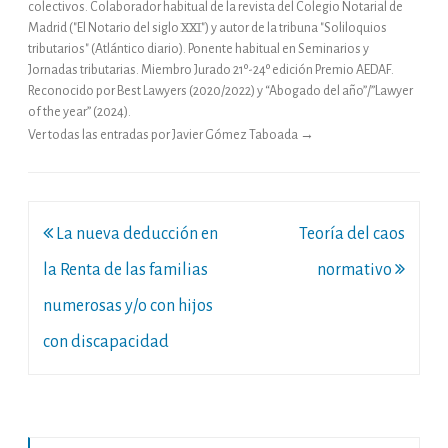
colectivos. Colaborador habitual de la revista del Colegio Notarial de
Madrid ("El Notario del siglo XXI") y autor de la tribuna "Soliloquios
tributarios" (Atlántico diario). Ponente habitual en Seminarios y
Jornadas tributarias. Miembro Jurado 21º-24º edición Premio AEDAF.
Reconocido por Best Lawyers (2020/2022) y “Abogado del año”/”Lawyer
of the year” (2024).
Ver todas las entradas por Javier Gómez Taboada
→
Navegación
La nueva deducción en
Teoría del caos
de
la Renta de las familias
normativo
entradas
numerosas y/o con hijos
con discapacidad