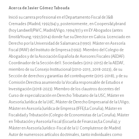
Acerca de Javier Gómez Taboada
Inició su carrera profesional en el Departamento Fiscal de J&B
Cremades (Madrid; 1992/94) y, posteriormente, en Coopers&Lybrand
(hoy Landwell/PWC; Madrid/Vigo; 1994/97) y en EY Abogados (antes
Ernst&Young; 1997/2014) donde fue su Director en Galicia. Licenciado en
Derecho por la Universidad de Salamanca (1990). Máster en Asesoría
Fiscal (MAF) del Instituto de Empresa (1992). Miembro del Colegio de
Abogados y de la Asociación Española de Asesores Fiscales (AEDAF).
Coordinador de la Sección del I. Sociedades (2012-2015) de la AEDAF,
miembro de su Consejo Institucional (2010-2015, 2018-2023), de su
Sección de derechos y garantías del contribuyente (2015-2018), y de su
Comisión Directiva asumiendo la Vocalía responsable de Estudios e
Investigación (2018-2023). Miembro de los claustros docentes del
Curso de especialización en Derecho Tributario de la USC; Máster en
Asesoría Jurídica de la UdC; Máster de Derecho Empresarial de la UVigo;
Máster en Asesoría Jurídica de Empresa (IFFE/La Coruña); Máster en
Fiscalidad y Tributación (Colegio de Economistas de La Coruña); Máster
en Tributación y Asesoría Fiscal (Escuela de Finanzas/La Coruña); y
Máster en Asesoría Jurídico-Fiscal de la U. Complutense de Madrid.
Autor de numerosos artículos doctrinales, tanto individuales como