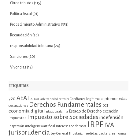
Otros tributos
(115)
Política fiscal
(91)
Procedimiento Administrativo
(351)
Recaudación
(76)
responsabilidad tributaria
(24)
Sanciones
(20)
Vivencias
(12)
ETIQUETAS
AEAT
720
criptomonedas
bitcoin
Confianza legítima
AEDAF
arbitrariedad
Derechos Fundamentales
declaraciones
DGT
economía digital
Estado de Derecho
exención
estado de alarma
Impuesto sobre Sociedades
indefensión
impuestos
IRPF
IVA
inspección
inteligencia artificial
Intereses de demora
jurisprudencia
Ley General Tributaria
medidas cautelares
normas