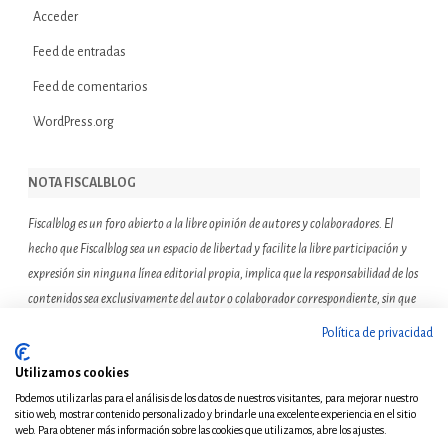
Acceder
Feed de entradas
Feed de comentarios
WordPress.org
NOTA FISCALBLOG
Fiscalblog es un foro abierto a la libre opinión de autores y colaboradores. El
hecho que Fiscalblog sea un espacio de libertad y facilite la libre participación y
expresión sin ninguna línea editorial propia, implica que la responsabilidad de los
contenidos sea exclusivamente del autor o colaborador correspondiente, sin que
ello suponga que el resto de miembros de la comunidad de Fiscalblog asuman o
Política de privacidad
compartan las reflexiones u opiniones expresadas.
Utilizamos cookies
Podemos utilizarlas para el análisis de los datos de nuestros visitantes, para mejorar nuestro
sitio web, mostrar contenido personalizado y brindarle una excelente experiencia en el sitio
web. Para obtener más información sobre las cookies que utilizamos, abre los ajustes.