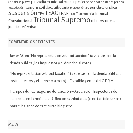
plusvalía municipal
prescripción
prueba
antiabuso
plazos
principios tributarios
seguridad jurídica
responsabilidad tributaria
recaudación
retroacción
Suspensión
TEAC
TEAR
Tribunal
TEA
TJUE
Transparencia
Tribunal Supremo
tutela
Constitucional
tributos
judicial efectiva
COMENTARIOS RECIENTES
Javier AC
en
“No representation without taxation” (a vueltas con la
deuda pública, los impuestos y el derecho al voto).
“No representation without taxation” (a vueltas con la deuda pública,
los impuestos y el derecho al voto). - FiscalBlog
en
Lo del C.E.R.A.
Tiempos de liderazgo, no de reacción – Asociación Inspectores de
Hacienda
en
Termópilas. Reflexiones tributarias (o no tan tributarias)
para el balance de este curso bloguero
META