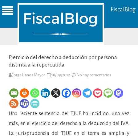
FiscalBlog
Ejercicio del derecho a deducción por persona
distinta a la repercutida
en
Jorge Llanos Mayor
18/09/2012
No hay comentarios
Ejercicio
del
derecho
a
deducción
por
persona
distinta
Una reciente sentencia del TJUE ha incidido, una vez
a
la
repercutida
más, en el ejercicio del derecho a la deducción del IVA.
La jurisprudencia del TJUE en el tema es amplia y