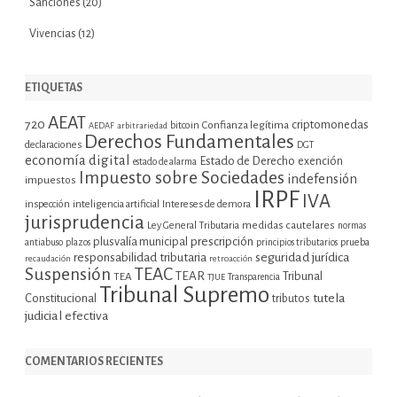
Sanciones
(20)
Vivencias
(12)
ETIQUETAS
AEAT
720
criptomonedas
bitcoin
Confianza legítima
AEDAF
arbitrariedad
Derechos Fundamentales
declaraciones
DGT
economía digital
Estado de Derecho
exención
estado de alarma
Impuesto sobre Sociedades
indefensión
impuestos
IRPF
IVA
inspección
inteligencia artificial
Intereses de demora
jurisprudencia
Ley General Tributaria
medidas cautelares
normas
plusvalía municipal
prescripción
prueba
antiabuso
plazos
principios tributarios
seguridad jurídica
responsabilidad tributaria
recaudación
retroacción
Suspensión
TEAC
TEAR
Tribunal
TEA
TJUE
Transparencia
Tribunal Supremo
tutela
Constitucional
tributos
judicial efectiva
COMENTARIOS RECIENTES