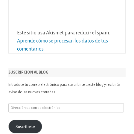
Este sitio usa Akismet para reducir el spam.
Aprende cómo se procesan los datos de tus
comentarios.
SUSCRIPCIÓN AL BLOG:
Introduce tu correo electrónico para suscribirte a este blog y recibirás
aviso de las nuevas entradas.
Dirección
de
correo
Suscríbete
electrónico