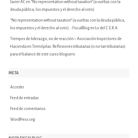
Javier AC
en
“No representation without taxation” (a vueltas con la
deuda pública, los impuestos y el derecho al voto).
“No representation without taxation” (a vueltas con la deuda pública,
los impuestos y el derecho al voto). - FiscalBlog
en
Lo del C.E.R.A.
Tiempos de liderazgo, no de reacción – Asociación Inspectores de
Hacienda
en
Termópilas. Reflexiones tributarias (o no tan tributarias)
para el balance de este curso bloguero
META
Acceder
Feed de entradas
Feed de comentarios
WordPress.org