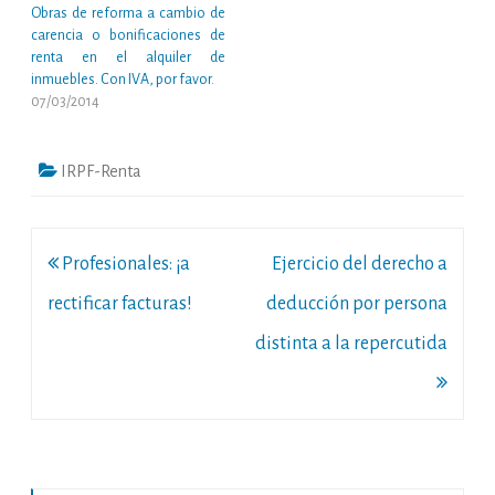
Obras de reforma a cambio de
carencia o bonificaciones de
renta en el alquiler de
inmuebles. Con IVA, por favor.
07/03/2014
IRPF-Renta
Navegación
Profesionales: ¡a
Ejercicio del derecho a
de
rectificar facturas!
deducción por persona
entradas
distinta a la repercutida