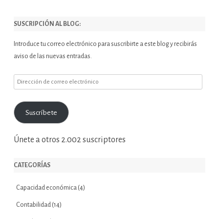
SUSCRIPCIÓN AL BLOG:
Introduce tu correo electrónico para suscribirte a este blog y recibirás
aviso de las nuevas entradas.
Dirección
de
correo
Suscríbete
electrónico
Únete a otros 2.002 suscriptores
CATEGORÍAS
Capacidad económica
(4)
Contabilidad
(14)