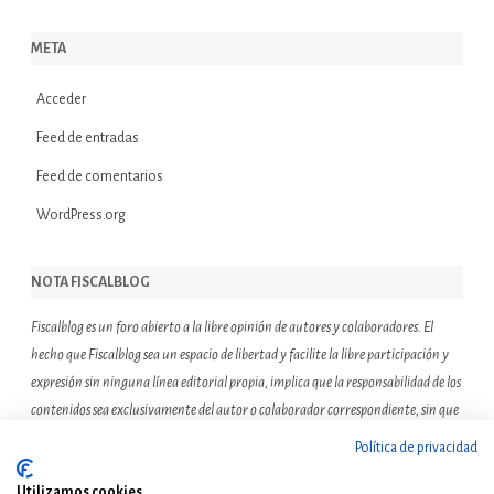
META
Acceder
Feed de entradas
Feed de comentarios
WordPress.org
NOTA FISCALBLOG
Fiscalblog es un foro abierto a la libre opinión de autores y colaboradores. El
hecho que Fiscalblog sea un espacio de libertad y facilite la libre participación y
expresión sin ninguna línea editorial propia, implica que la responsabilidad de los
contenidos sea exclusivamente del autor o colaborador correspondiente, sin que
ello suponga que el resto de miembros de la comunidad de Fiscalblog asuman o
Política de privacidad
compartan las reflexiones u opiniones expresadas.
Utilizamos cookies