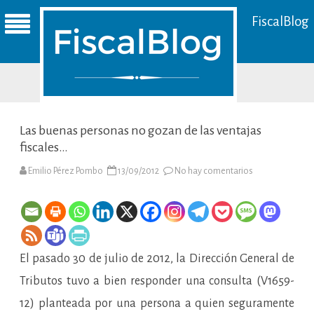
FiscalBlog
Las buenas personas no gozan de las ventajas
fiscales…
en
Emilio Pérez Pombo
13/09/2012
No hay comentarios
Las
buenas
personas
no
gozan
de
las
ventajas
El pasado 30 de julio de 2012, la Dirección General de
fiscales…
Tributos tuvo a bien responder una consulta (V1659-
12) planteada por una persona a quien seguramente