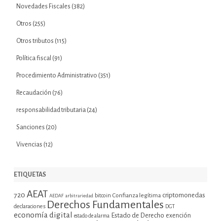
Novedades Fiscales
(382)
Otros
(255)
Otros tributos
(115)
Política fiscal
(91)
Procedimiento Administrativo
(351)
Recaudación
(76)
responsabilidad tributaria
(24)
Sanciones
(20)
Vivencias
(12)
ETIQUETAS
AEAT
720
criptomonedas
bitcoin
Confianza legítima
AEDAF
arbitrariedad
Derechos Fundamentales
declaraciones
DGT
economía digital
Estado de Derecho
exención
estado de alarma