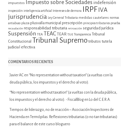
Impuesto sobre Sociedades
indefensión
impuestos
IRPF
IVA
inspección
inteligencia artificial
Intereses de demora
jurisprudencia
Ley General Tributaria
medidas cautelares
normas
plusvalía municipal
prescripción
prueba
antiabuso
plazos
principios tributarios
seguridad jurídica
responsabilidad tributaria
recaudación
retroacción
Suspensión
TEAC
TEAR
Tribunal
TEA
TJUE
Transparencia
Tribunal Supremo
tutela
Constitucional
tributos
judicial efectiva
COMENTARIOS RECIENTES
Javier AC
en
“No representation without taxation” (a vueltas con la
deuda pública, los impuestos y el derecho al voto).
“No representation without taxation” (a vueltas con la deuda pública,
los impuestos y el derecho al voto). - FiscalBlog
en
Lo del C.E.R.A.
Tiempos de liderazgo, no de reacción – Asociación Inspectores de
Hacienda
en
Termópilas. Reflexiones tributarias (o no tan tributarias)
para el balance de este curso bloguero