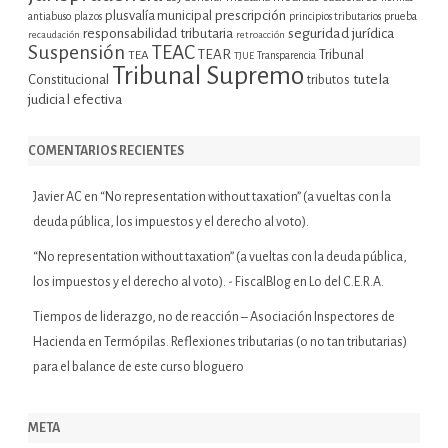
plusvalía municipal
prescripción
prueba
antiabuso
plazos
principios tributarios
seguridad jurídica
responsabilidad tributaria
recaudación
retroacción
Suspensión
TEAC
TEAR
Tribunal
TEA
TJUE
Transparencia
Tribunal Supremo
tutela
Constitucional
tributos
judicial efectiva
COMENTARIOS RECIENTES
Javier AC
en
“No representation without taxation” (a vueltas con la
deuda pública, los impuestos y el derecho al voto).
“No representation without taxation” (a vueltas con la deuda pública,
los impuestos y el derecho al voto). - FiscalBlog
en
Lo del C.E.R.A.
Tiempos de liderazgo, no de reacción – Asociación Inspectores de
Hacienda
en
Termópilas. Reflexiones tributarias (o no tan tributarias)
para el balance de este curso bloguero
META