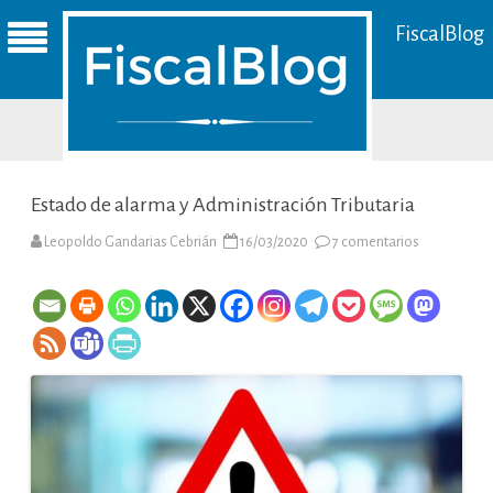
FiscalBlog
Estado de alarma y Administración Tributaria
en
Leopoldo Gandarias Cebrián
16/03/2020
7 comentarios
Estado
de
alarma
y
Administrac
Tributaria