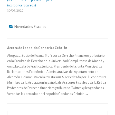
(sobre los plazos para
interponer recursos)
30/03/2020
Novedades Fiscales
Acerca de Leopoldo Gandarias Cebrián
Abogado. Socio de Koana. Profesor de Derecho financiero y tributario
en la Facultad de Derecho de la Universidad Complutense de Madrid y
en su Escuela de Práctica Jurídica. Presidente de la Junta Municipal de
Reclamaciones Económico-Administrativas del Ayuntamiento de
Alcorcón. Columnista en la revista Iuris & Lex editada por El Economista.
Miembro de la Asociación Española de Asesores Fiscales y de la Red de
Profesores de Derecho financiero y tributario. Twitter: @leogandarias
Ver todas las entradas por Leopoldo Gandarias Cebrián
→