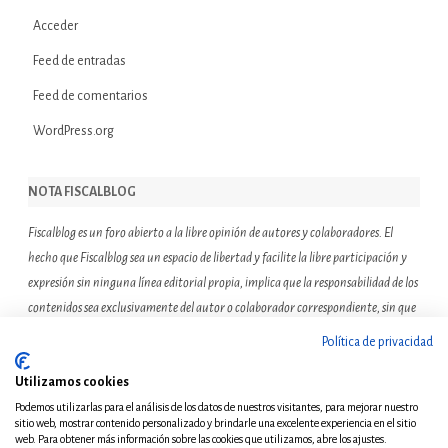
Acceder
Feed de entradas
Feed de comentarios
WordPress.org
NOTA FISCALBLOG
Fiscalblog es un foro abierto a la libre opinión de autores y colaboradores. El
hecho que Fiscalblog sea un espacio de libertad y facilite la libre participación y
expresión sin ninguna línea editorial propia, implica que la responsabilidad de los
contenidos sea exclusivamente del autor o colaborador correspondiente, sin que
ello suponga que el resto de miembros de la comunidad de Fiscalblog asuman o
Política de privacidad
compartan las reflexiones u opiniones expresadas.
Utilizamos cookies
Podemos utilizarlas para el análisis de los datos de nuestros visitantes, para mejorar nuestro
sitio web, mostrar contenido personalizado y brindarle una excelente experiencia en el sitio
web. Para obtener más información sobre las cookies que utilizamos, abre los ajustes.