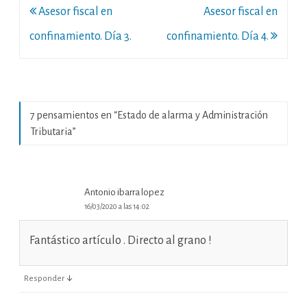
Navegación
Asesor fiscal en
Asesor fiscal en
de
confinamiento. Día 3.
confinamiento. Día 4.
entradas
7 pensamientos en “
Estado de alarma y Administración
Tributaria
”
Antonio ibarra lopez
16/03/2020 a las 14:02
Fantástico artículo . Directo al grano !
↓
Responder