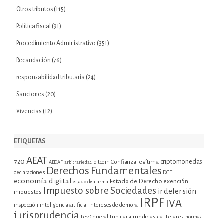
Otros tributos
(115)
Política fiscal
(91)
Procedimiento Administrativo
(351)
Recaudación
(76)
responsabilidad tributaria
(24)
Sanciones
(20)
Vivencias
(12)
ETIQUETAS
AEAT
720
criptomonedas
bitcoin
Confianza legítima
AEDAF
arbitrariedad
Derechos Fundamentales
declaraciones
DGT
economía digital
Estado de Derecho
exención
estado de alarma
Impuesto sobre Sociedades
indefensión
impuestos
IRPF
IVA
inspección
inteligencia artificial
Intereses de demora
jurisprudencia
Ley General Tributaria
medidas cautelares
normas