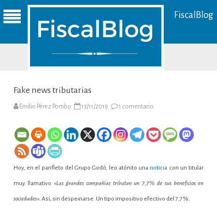
FiscalBlog
Fake news tributarias
en
Emilio Pérez Pombo
13/11/2019
1 comentario
Fake
news
tributarias
Hoy, en el panfleto del Grupo Godó, leo atónito una
noticia
con un titular
muy llamativo «
Las grandes compañías tributan un 7,7% de sus beneficios en
sociedades
«. Así, sin despeinarse. Un tipo impositivo efectivo del 7,7%.