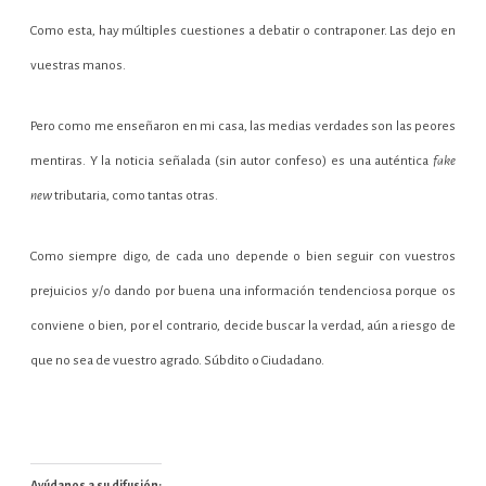
Como esta, hay múltiples cuestiones a debatir o contraponer. Las dejo en
vuestras manos.
Pero como me enseñaron en mi casa, las medias verdades son las peores
mentiras. Y la noticia señalada (sin autor confeso) es una auténtica
fake
new
tributaria, como tantas otras.
Como siempre digo, de cada uno depende o bien seguir con vuestros
prejuicios y/o dando por buena una información tendenciosa porque os
conviene o bien, por el contrario, decide buscar la verdad, aún a riesgo de
que no sea de vuestro agrado. Súbdito o Ciudadano.
Ayúdanos a su difusión: