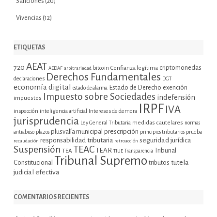
Sanciones
(20)
Vivencias
(12)
ETIQUETAS
AEAT
720
criptomonedas
bitcoin
Confianza legítima
AEDAF
arbitrariedad
Derechos Fundamentales
declaraciones
DGT
economía digital
Estado de Derecho
exención
estado de alarma
Impuesto sobre Sociedades
indefensión
impuestos
IRPF
IVA
inspección
inteligencia artificial
Intereses de demora
jurisprudencia
Ley General Tributaria
medidas cautelares
normas
plusvalía municipal
prescripción
prueba
antiabuso
plazos
principios tributarios
seguridad jurídica
responsabilidad tributaria
recaudación
retroacción
Suspensión
TEAC
TEAR
Tribunal
TEA
TJUE
Transparencia
Tribunal Supremo
tutela
Constitucional
tributos
judicial efectiva
COMENTARIOS RECIENTES