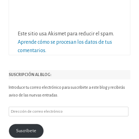
Este sitio usa Akismet para reducir el spam.
Aprende cómo se procesan los datos de tus
comentarios.
SUSCRIPCIÓN AL BLOG:
Introduce tu correo electrónico para suscribirte a este blog y recibirás
aviso de las nuevas entradas.
Dirección
de
correo
Suscríbete
electrónico