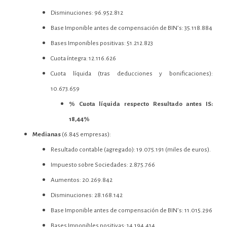
Disminuciones: 96.952.812
Base Imponible antes de compensación de BIN’s: 35.118.884
Bases Imponibles positivas: 51.212.823
Cuota íntegra: 12.116.626
Cuota líquida (tras deducciones y bonificaciones):
10.673.659
% Cuota líquida respecto Resultado antes IS:
18,44%
Medianas
(6.845 empresas):
Resultado contable (agregado): 19.075.191 (miles de euros).
Impuesto sobre Sociedades: 2.875.766
Aumentos: 20.269.842
Disminuciones: 28.168.142
Base Imponible antes de compensación de BIN’s: 11.015.296
Bases Imponibles positivas: 14.194.414