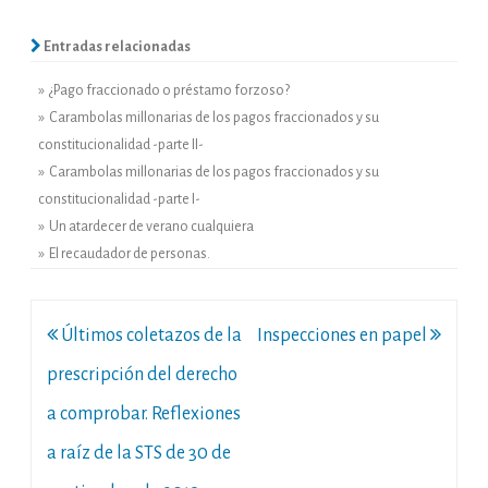
Entradas relacionadas
» ¿Pago fraccionado o préstamo forzoso?
» Carambolas millonarias de los pagos fraccionados y su
constitucionalidad -parte II-
» Carambolas millonarias de los pagos fraccionados y su
constitucionalidad -parte I-
» Un atardecer de verano cualquiera
» El recaudador de personas.
Navegación
Últimos coletazos de la
Inspecciones en papel
de
prescripción del derecho
entradas
a comprobar. Reflexiones
a raíz de la STS de 30 de