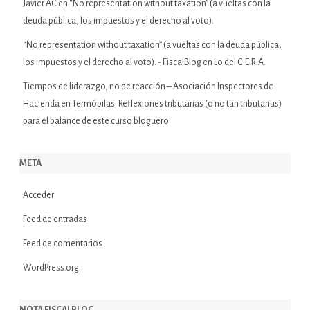
Javier AC
en
“No representation without taxation” (a vueltas con la
deuda pública, los impuestos y el derecho al voto).
“No representation without taxation” (a vueltas con la deuda pública,
los impuestos y el derecho al voto). - FiscalBlog
en
Lo del C.E.R.A.
Tiempos de liderazgo, no de reacción – Asociación Inspectores de
Hacienda
en
Termópilas. Reflexiones tributarias (o no tan tributarias)
para el balance de este curso bloguero
META
Acceder
Feed de entradas
Feed de comentarios
WordPress.org
NOTA FISCALBLOG