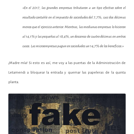
«En el 2017, las grandes empresas tributaron a un tipo efectivo sobre el
resultado contable en el impuesto de sociedades del 7,7%, casi dos décimas
menos que el ejercicio anterior. Mientras, las medianas empresas lo hicieron
al 14,1% y las pequeñas al 18,4%, un descenso de cuatro décimas en ambos
casos. Las microempresas pagan en sociedades un 14,7% de los beneficios.»
¡Madre mía! Si esto es así, me voy a las puertas de la Administración de
Letamendi a bloquear la entrada y quemar las papeleras de la quinta
planta.