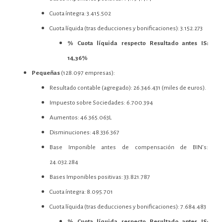
Cuota íntegra: 3.415.502
Cuota líquida (tras deducciones y bonificaciones): 3.152.273
% Cuota líquida respecto Resultado antes IS:
14,36%
Pequeñas
(128.097 empresas):
Resultado contable (agregado): 26.346.431 (miles de euros).
Impuesto sobre Sociedades: 6.700.394
Aumentos: 46.365.063L
Disminuciones: 48.336.367
Base Imponible antes de compensación de BIN’s:
24.032.284
Bases Imponibles positivas: 33.821.787
Cuota íntegra: 8.095.701
Cuota líquida (tras deducciones y bonificaciones): 7.684.483
% Cuota líquida respecto Resultado antes IS: