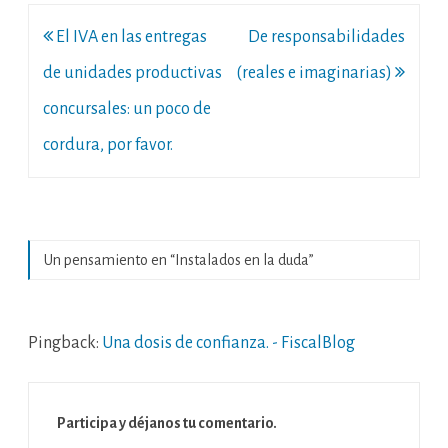
Navegación
El IVA en las entregas
De responsabilidades
de
de unidades productivas
(reales e imaginarias)
entradas
concursales: un poco de
cordura, por favor.
Un pensamiento en “
Instalados en la duda
”
Pingback:
Una dosis de confianza. - FiscalBlog
Participa y déjanos tu comentario.