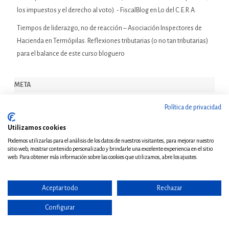
los impuestos y el derecho al voto). - FiscalBlog
en
Lo del C.E.R.A.
Tiempos de liderazgo, no de reacción – Asociación Inspectores de
Hacienda
en
Termópilas. Reflexiones tributarias (o no tan tributarias)
para el balance de este curso bloguero
META
Política de privacidad
Acceder
Feed de entradas
Utilizamos cookies
Podemos utilizarlas para el análisis de los datos de nuestros visitantes, para mejorar nuestro
Feed de comentarios
sitio web, mostrar contenido personalizado y brindarle una excelente experiencia en el sitio
web. Para obtener más información sobre las cookies que utilizamos, abre los ajustes.
WordPress.org
Aceptar todo
Rechazar
NOTA FISCALBLOG
Configurar
Fiscalblog es un foro abierto a la libre opinión de autores y colaboradores. El
hecho que Fiscalblog sea un espacio de libertad y facilite la libre participación y