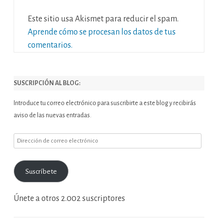
Este sitio usa Akismet para reducir el spam.
Aprende cómo se procesan los datos de tus
comentarios.
SUSCRIPCIÓN AL BLOG:
Introduce tu correo electrónico para suscribirte a este blog y recibirás
aviso de las nuevas entradas.
Dirección
de
correo
Suscríbete
electrónico
Únete a otros 2.002 suscriptores