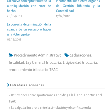
Un nuevo concepto tributario: la
Incompatibilidad entre órganos
autoliquidación con error de
de Gestión Tributaria y la
hecho
Contabilidad.
20/05/2011
17/12/2012
La correcta determinación de la
cuantía de un recurso o hacer
una «Cherygota»
03/12/2015
Procedimiento Administrativo
declaraciones
,
fiscalidad
,
Ley General Tributaria
,
Litigiosidad tributaria
,
procedimiento tributario
,
TEAC
Entradas relacionadas
» Reflexiones sobre aportaciones a holding a la luz de la doctrina del
TEAC
» La delgada línea roja entre la simulación y el conflicto en la