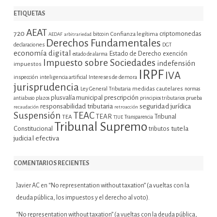
ETIQUETAS
AEAT
720
criptomonedas
bitcoin
Confianza legítima
AEDAF
arbitrariedad
Derechos Fundamentales
declaraciones
DGT
economía digital
Estado de Derecho
exención
estado de alarma
Impuesto sobre Sociedades
indefensión
impuestos
IRPF
IVA
inspección
inteligencia artificial
Intereses de demora
jurisprudencia
Ley General Tributaria
medidas cautelares
normas
plusvalía municipal
prescripción
prueba
antiabuso
plazos
principios tributarios
seguridad jurídica
responsabilidad tributaria
recaudación
retroacción
Suspensión
TEAC
TEAR
Tribunal
TEA
TJUE
Transparencia
Tribunal Supremo
tutela
Constitucional
tributos
judicial efectiva
COMENTARIOS RECIENTES
Javier AC
en
“No representation without taxation” (a vueltas con la
deuda pública, los impuestos y el derecho al voto).
“No representation without taxation” (a vueltas con la deuda pública,