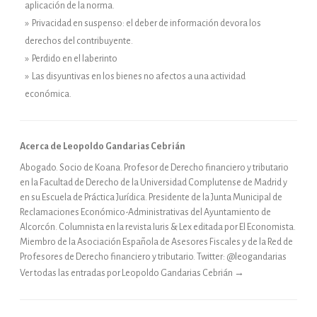
aplicación de la norma.
» Privacidad en suspenso: el deber de información devora los
derechos del contribuyente.
» Perdido en el laberinto
» Las disyuntivas en los bienes no afectos a una actividad
económica.
Acerca de Leopoldo Gandarias Cebrián
Abogado. Socio de Koana. Profesor de Derecho financiero y tributario
en la Facultad de Derecho de la Universidad Complutense de Madrid y
en su Escuela de Práctica Jurídica. Presidente de la Junta Municipal de
Reclamaciones Económico-Administrativas del Ayuntamiento de
Alcorcón. Columnista en la revista Iuris & Lex editada por El Economista.
Miembro de la Asociación Española de Asesores Fiscales y de la Red de
Profesores de Derecho financiero y tributario. Twitter: @leogandarias
Ver todas las entradas por Leopoldo Gandarias Cebrián
→