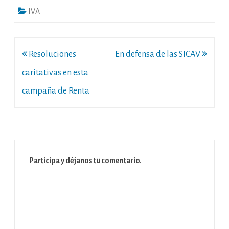
IVA
Navegación
Resoluciones
En defensa de las SICAV
de
caritativas en esta
entradas
campaña de Renta
Participa y déjanos tu comentario.