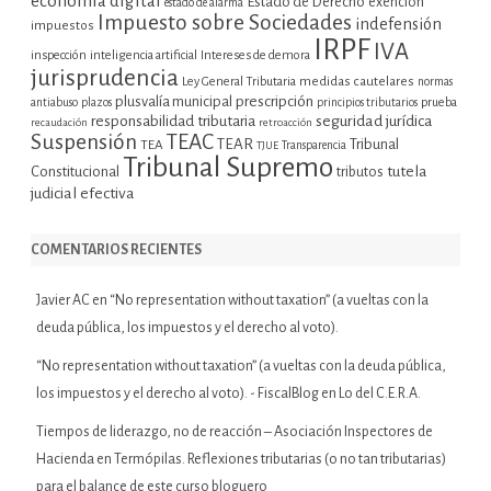
economía digital
Estado de Derecho
exención
estado de alarma
Impuesto sobre Sociedades
indefensión
impuestos
IRPF
IVA
inspección
inteligencia artificial
Intereses de demora
jurisprudencia
Ley General Tributaria
medidas cautelares
normas
plusvalía municipal
prescripción
prueba
antiabuso
plazos
principios tributarios
seguridad jurídica
responsabilidad tributaria
recaudación
retroacción
Suspensión
TEAC
TEAR
Tribunal
TEA
TJUE
Transparencia
Tribunal Supremo
tutela
Constitucional
tributos
judicial efectiva
COMENTARIOS RECIENTES
Javier AC
en
“No representation without taxation” (a vueltas con la
deuda pública, los impuestos y el derecho al voto).
“No representation without taxation” (a vueltas con la deuda pública,
los impuestos y el derecho al voto). - FiscalBlog
en
Lo del C.E.R.A.
Tiempos de liderazgo, no de reacción – Asociación Inspectores de
Hacienda
en
Termópilas. Reflexiones tributarias (o no tan tributarias)
para el balance de este curso bloguero