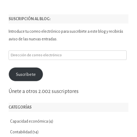
SUSCRIPCIÓN AL BLOG:
Introduce tu correo electrónico para suscribirte a este blog y recibirás
aviso de las nuevas entradas.
Dirección
de
correo
Suscríbete
electrónico
Únete a otros 2.002 suscriptores
CATEGORÍAS
Capacidad económica
(4)
Contabilidad
(14)