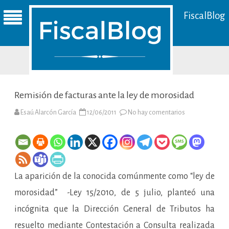
FiscalBlog
Remisión de facturas ante la ley de morosidad
en
Esaú Alarcón García
12/06/2011
No hay comentarios
Remisión
de
facturas
ante
la
ley
de
morosidad
La aparición de la conocida comúnmente como “ley de
morosidad” -Ley 15/2010, de 5 julio, planteó una
incógnita que la Dirección General de Tributos ha
resuelto mediante Contestación a Consulta realizada