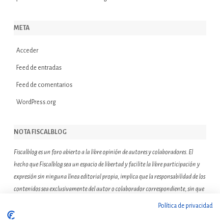
META
Acceder
Feed de entradas
Feed de comentarios
WordPress.org
NOTA FISCALBLOG
Fiscalblog es un foro abierto a la libre opinión de autores y colaboradores. El
hecho que Fiscalblog sea un espacio de libertad y facilite la libre participación y
expresión sin ninguna línea editorial propia, implica que la responsabilidad de los
contenidos sea exclusivamente del autor o colaborador correspondiente, sin que
ello suponga que el resto de miembros de la comunidad de Fiscalblog asuman o
Política de privacidad
compartan las reflexiones u opiniones expresadas.