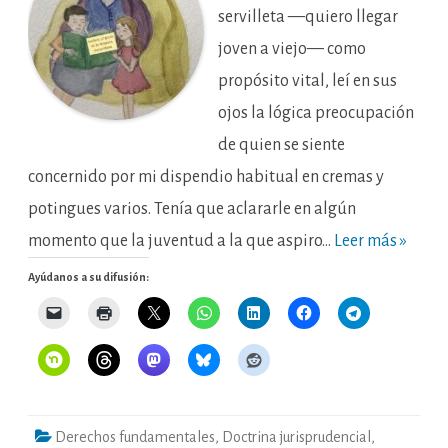
del
servilleta —quiero llegar
futuro.
El
joven a viejo— como
cuento
de
Ladino,
propósito vital, leí en sus
el
genio
ojos la lógica preocupación
de
la
de quien se siente
lámpara
maravillosa
concernido por mi dispendio habitual en cremas y
potingues varios. Tenía que aclararle en algún
momento que la juventud a la que aspiro…
Leer más »
Ayúdanos a su difusión:
Derechos fundamentales
,
Doctrina jurisprudencial
,