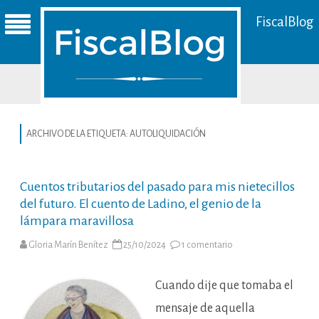
FiscalBlog
ARCHIVO DE LA ETIQUETA:
AUTOLIQUIDACIÓN
Cuentos tributarios del pasado para mis nietecillos
del futuro. El cuento de Ladino, el genio de la
lámpara maravillosa
en
Gloria Marín Benítez
25/10/2024
1 comentario
Cuentos
tributarios
del
pasado
Cuando dije que tomaba el
para
mis
mensaje de aquella
nietecillos