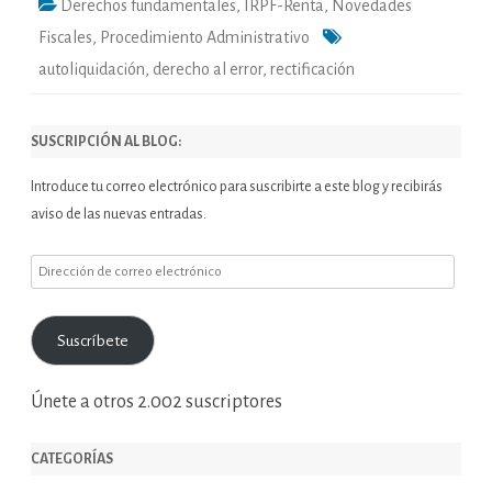
Derechos fundamentales
,
IRPF-Renta
,
Novedades
Fiscales
,
Procedimiento Administrativo
autoliquidación
,
derecho al error
,
rectificación
SUSCRIPCIÓN AL BLOG:
Introduce tu correo electrónico para suscribirte a este blog y recibirás
aviso de las nuevas entradas.
Dirección
de
correo
Suscríbete
electrónico
Únete a otros 2.002 suscriptores
CATEGORÍAS