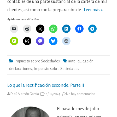
contables de una parte sustancial de la cartera de mis
clientes, así como con la preparación de…
Leer más »
Ayúdanos a su difusión:
Impuesto sobre Sociedades
autoliquidación
,
declaraciones
,
Impuesto sobre Sociedades
Lo que la rectificación esconde. Parte II
en
Esaú Alarcón García
16/02/2024
No hay comentarios
Lo
que
la
rectificación
El pasado mes de julio
esconde.
Parte