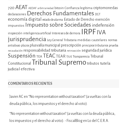
AEAT
720
criptomonedas
bitcoin
Confianza legítima
AEDAF
arbitrariedad
Derechos Fundamentales
declaraciones
DGT
economía digital
Estado de Derecho
exención
estado de alarma
Impuesto sobre Sociedades
indefensión
impuestos
IRPF
IVA
inspección
inteligencia artificial
Intereses de demora
jurisprudencia
Ley General Tributaria
medidas cautelares
normas
plusvalía municipal
prescripción
prueba
antiabuso
plazos
principios tributarios
seguridad jurídica
responsabilidad tributaria
recaudación
retroacción
Suspensión
TEAC
TEAR
Tribunal
TEA
TJUE
Transparencia
Tribunal Supremo
tutela
Constitucional
tributos
judicial efectiva
COMENTARIOS RECIENTES
Javier AC
en
“No representation without taxation” (a vueltas con la
deuda pública, los impuestos y el derecho al voto).
“No representation without taxation” (a vueltas con la deuda pública,
los impuestos y el derecho al voto). - FiscalBlog
en
Lo del C.E.R.A.