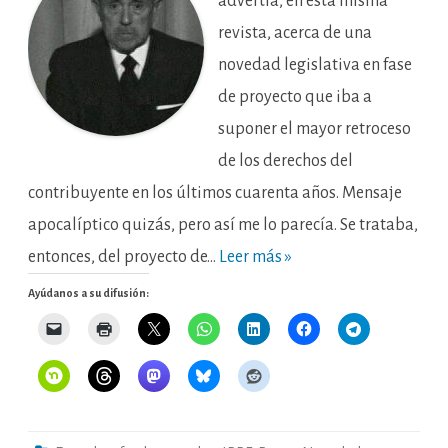
advertía, en esta misma
II
revista, acerca de una
novedad legislativa en fase
de proyecto que iba a
suponer el mayor retroceso
de los derechos del
contribuyente en los últimos cuarenta años. Mensaje
apocalíptico quizás, pero así me lo parecía. Se trataba,
entonces, del proyecto de…
Leer más »
Ayúdanos a su difusión: