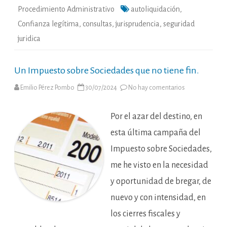
Procedimiento Administrativo
autoliquidación
,
Confianza legítima
,
consultas
,
jurisprudencia
,
seguridad
juridica
Un Impuesto sobre Sociedades que no tiene fin.
en
Emilio Pérez Pombo
30/07/2024
No hay comentarios
Un
Impuesto
sobre
Sociedades
Por el azar del destino, en
que
no
esta última campaña del
tiene
fin.
Impuesto sobre Sociedades,
me he visto en la necesidad
y oportunidad de bregar, de
nuevo y con intensidad, en
los cierres fiscales y