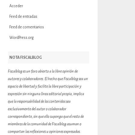
Acceder
Feed de entradas
Feed de comentarios
WordPress.org
NOTA FISCALBLOG
Fiscalblog es un foro abierto a la libre opinión de
autores y colaboradores. El hecho que Fiscalblog sea un
espacio de libertad y facilite la libre participación y
expresión sin ninguna línea editorial propia, implica
que la responsabilidad de los contenidos sea
exclusivamente del autor o colaborador
correspondiente, sin que ello suponga que el resto de
miembros de la comunidad de Fiscalblog asuman o
compartan las reflexiones u opiniones expresadas.