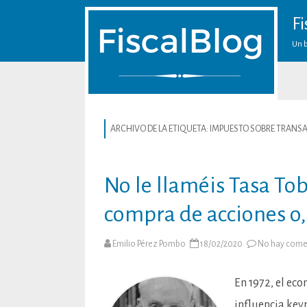
Fi
Un b
ARCHIVO DE LA ETIQUETA:
IMPUESTO SOBRE TRANSA
No le llaméis Tasa To
compra de acciones o,
Emilio Pérez Pombo
18/02/2020
No hay come
En 1972, el ec
influencia key