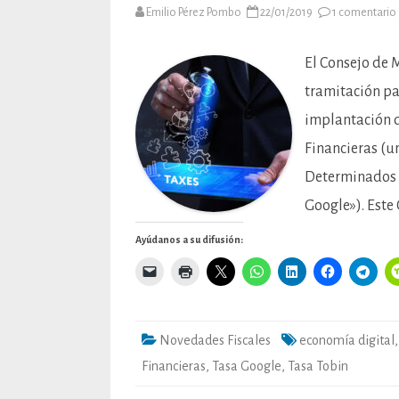
Emilio Pérez Pombo
22/01/2019
1 comentario
El Consejo de M
tramitación pa
implantación d
Financieras (u
Determinados 
Google»). Este
Ayúdanos a su difusión:
Novedades Fiscales
economía digital
Financieras
,
Tasa Google
,
Tasa Tobin