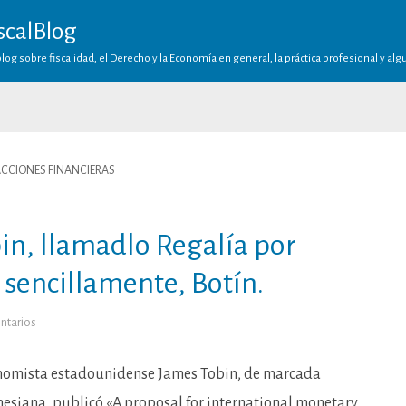
scalBlog
log sobre fiscalidad, el Derecho y la Economía en general, la práctica profesional y al
CCIONES FINANCIERAS
bin, llamadlo Regalía por
 sencillamente, Botín.
en
ntarios
No
le
llaméis
Tasa
onomista estadounidense James Tobin, de marcada
Tobin,
llamadlo
nesiana, publicó «A proposal for international monetary