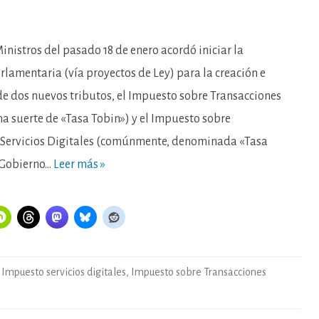
en
La
“Tasa
Google”
y
inistros del pasado 18 de enero acordó iniciar la
esa
especie
rlamentaria (vía proyectos de Ley) para la creación e
de
“Tasa
e dos nuevos tributos, el Impuesto sobre Transacciones
Tobin”,
dos
na suerte de «Tasa Tobin») y el Impuesto sobre
fracasos
anunciados.
Servicios Digitales (comúnmente, denominada «Tasa
 Gobierno…
Leer más »
,
Impuesto servicios digitales
,
Impuesto sobre Transacciones