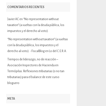
COMENTARIOS RECIENTES
Javier AC
en
“No representation without
taxation” (a vueltas con la deuda pública, los
impuestos y el derecho al voto).
“No representation without taxation” (a vueltas
con la deuda pública, los impuestos y el
derecho al voto). - FiscalBlog
en
Lo del C.E.R.A.
Tiempos de liderazgo, no de reacción –
Asociación Inspectores de Hacienda
en
Termópilas. Reflexiones tributarias (o no tan
tributarias) para el balance de este curso
bloguero
META