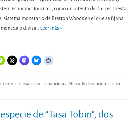
Regalía
por
astern Economic Journal», como un intento de dar respuesta
compra
de
del sistema monetario de Bretton Woods en el que se fijaba
acciones
o,
sencillamente,
a moneda o divisa…
Leer más »
Botín.
o sobre Transacciones Financieras
,
Mercados financieros
,
Tasa
 especie de “Tasa Tobin”, dos