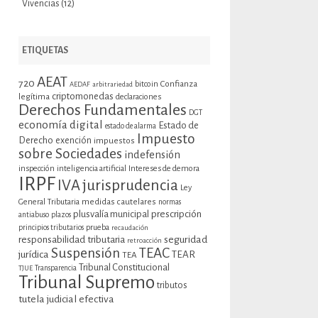
Vivencias
(12)
ETIQUETAS
AEAT
720
bitcoin
Confianza
AEDAF
arbitrariedad
criptomonedas
legítima
declaraciones
Derechos Fundamentales
DGT
economía digital
Estado de
estado de alarma
Impuesto
Derecho
exención
impuestos
sobre Sociedades
indefensión
inspección
inteligencia artificial
Intereses de demora
IRPF
jurisprudencia
IVA
Ley
General Tributaria
medidas cautelares
normas
plusvalía municipal
prescripción
antiabuso
plazos
prueba
principios tributarios
recaudación
seguridad
responsabilidad tributaria
retroacción
Suspensión
TEAC
jurídica
TEAR
TEA
Tribunal Constitucional
TJUE
Transparencia
Tribunal Supremo
tributos
tutela judicial efectiva