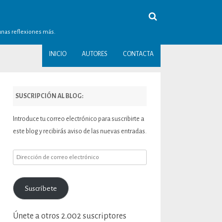
gunas reflexiones más.
INICIO
AUTORES
CONTACTA
SUSCRIPCIÓN AL BLOG:
Introduce tu correo electrónico para suscribirte a
este blog y recibirás aviso de las nuevas entradas.
Dirección
de
correo
Suscríbete
electrónico
Únete a otros 2.002 suscriptores