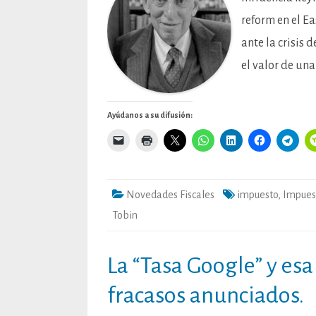
reform en el E
ante la crisis 
el valor de un
Ayúdanos a su difusión:
Novedades Fiscales
impuesto
,
Impuest
Tobin
La “Tasa Google” y esa
fracasos anunciados.