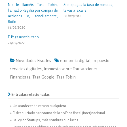
No le llaméis Tasa Tobin,
Si no pagas la tasa de basuras,
llamadlo Regalía por compra de
te vas a la calle.
acciones o, sencillamente,
04/02/2016
Botín.
18/02/2020
El Pegasus tributario
21/05/2022
Novedades Fiscales
economía digital
,
Impuesto
servicios digitales
,
Impuesto sobre Transacciones
Financieras
,
Tasa Google
,
Tasa Tobin
Entradas relacionadas
» Un atardecer de verano cualquiera
» El desquiciado panorama de la política fiscal (inter)nacional
» La Ley de Startups, más sombras que luces.