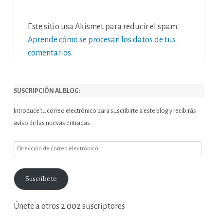
Este sitio usa Akismet para reducir el spam.
Aprende cómo se procesan los datos de tus
comentarios.
SUSCRIPCIÓN AL BLOG:
Introduce tu correo electrónico para suscribirte a este blog y recibirás
aviso de las nuevas entradas.
Dirección
de
correo
Suscríbete
electrónico
Únete a otros 2.002 suscriptores