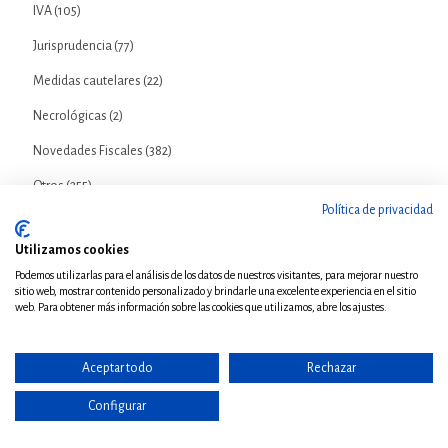
IVA
(105)
Jurisprudencia
(77)
Medidas cautelares
(22)
Necrológicas
(2)
Novedades Fiscales
(382)
Otros
(255)
Política de privacidad
Otros tributos
(115)
Utilizamos cookies
Política fiscal
(91)
Podemos utilizarlas para el análisis de los datos de nuestros visitantes, para mejorar nuestro
Procedimiento Administrativo
(351)
sitio web, mostrar contenido personalizado y brindarle una excelente experiencia en el sitio
web. Para obtener más información sobre las cookies que utilizamos, abre los ajustes.
Recaudación
(76)
responsabilidad tributaria
(24)
Aceptar todo
Rechazar
Sanciones
(20)
Configurar
Vivencias
(12)