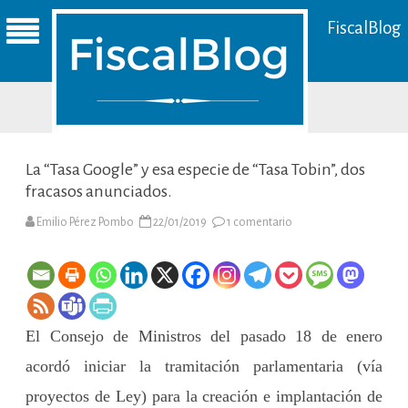
FiscalBlog
La “Tasa Google” y esa especie de “Tasa Tobin”, dos
fracasos anunciados.
en
Emilio Pérez Pombo
22/01/2019
1 comentario
La
“Tasa
Google”
y
esa
especie
de
“Tasa
El Consejo de Ministros del pasado 18 de enero
Tobin”,
dos
fracasos
acordó iniciar la tramitación parlamentaria (vía
anunciados.
proyectos de Ley) para la creación e implantación de