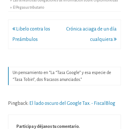
» Las tenebrosas obligaciones de información sobre criptomonedas
» El Pegasus tributario
Navegación
Libelo contra los
Crónica aciaga de un día
de
Preámbulos
cualquiera
entradas
Un pensamiento en “
La “Tasa Google” y esa especie de
“Tasa Tobin”, dos fracasos anunciados.
”
Pingback:
El lado oscuro del Google Tax. - FiscalBlog
Participa y déjanos tu comentario.