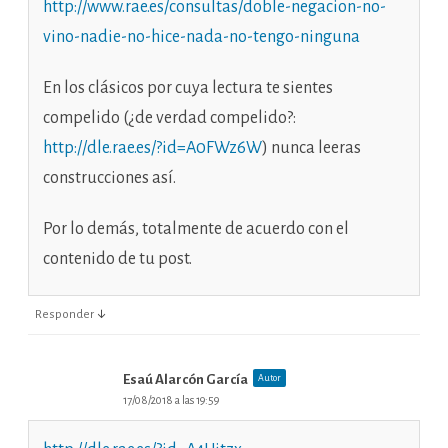
http://www.rae.es/consultas/doble-negacion-no-
vino-nadie-no-hice-nada-no-tengo-ninguna
En los clásicos por cuya lectura te sientes
compelido (¿de verdad compelido?:
http://dle.rae.es/?id=A0FWz6W
) nunca leeras
construcciones así.
Por lo demás, totalmente de acuerdo con el
contenido de tu post.
↓
Responder
Esaú Alarcón García
Autor
17/08/2018 a las 19:59