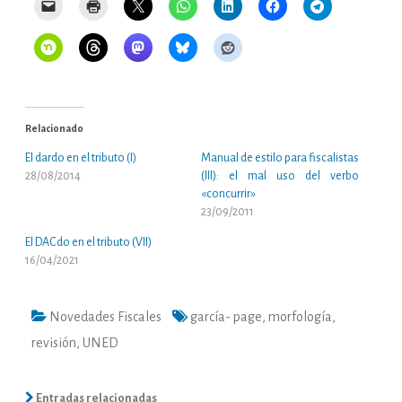
Relacionado
El dardo en el tributo (I)
Manual de estilo para fiscalistas
28/08/2014
(III): el mal uso del verbo
«concurrir»
23/09/2011
El DACdo en el tributo (VII)
16/04/2021
Novedades Fiscales
garcía- page
,
morfología
,
revisión
,
UNED
Entradas relacionadas