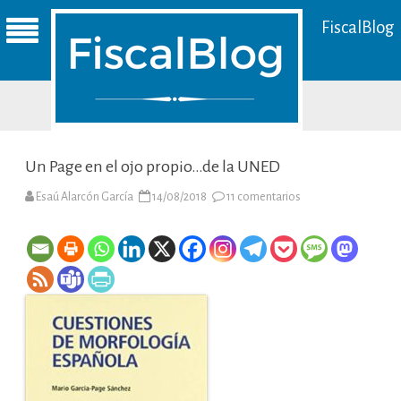
FiscalBlog
Un Page en el ojo propio…de la UNED
en
Esaú Alarcón García
14/08/2018
11 comentarios
Un
Page
en
el
ojo
propio…
de
la
UNED