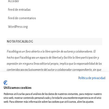
Acceder
Feed de entradas
Feed de comentarios
WordPress.org
NOTA FISCALBLOG
Fiscalblog es un foro abierto a la libre opinión de autores y colaboradores. El
hecho que Fiscalblog sea un espacio de libertad y facilite la libre participación y
expresión sin ninguna línea editorial propia, implica que la responsabilidad de los
contenidos sea exclusivamente del autor o colaborador correspondiente, sin que
ello suponga que el resto de miembros de la comunidad de Fiscalblog asuman o
Política de privacidad
compartan las reflexiones u opiniones expresadas.
Utilizamos cookies
Podemos utilizarlas para el análisis de los datos de nuestros visitantes, para mejorar nuestro
sitio web, mostrar contenido personalizado y brindarle una excelente experiencia en el sitio
web. Para obtener más información sobre las cookies que utilizamos, abre los ajustes.