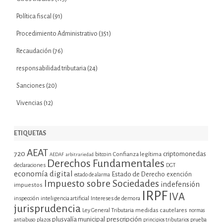
Política fiscal
(91)
Procedimiento Administrativo
(351)
Recaudación
(76)
responsabilidad tributaria
(24)
Sanciones
(20)
Vivencias
(12)
ETIQUETAS
AEAT
720
criptomonedas
bitcoin
Confianza legítima
AEDAF
arbitrariedad
Derechos Fundamentales
declaraciones
DGT
economía digital
Estado de Derecho
exención
estado de alarma
Impuesto sobre Sociedades
indefensión
impuestos
IRPF
IVA
inspección
inteligencia artificial
Intereses de demora
jurisprudencia
Ley General Tributaria
medidas cautelares
normas
plusvalía municipal
prescripción
prueba
antiabuso
plazos
principios tributarios