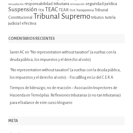
seguridad jurídica
responsabilidad tributaria
recaudación
retroacción
Suspensión
TEAC
TEAR
Tribunal
TEA
TJUE
Transparencia
Tribunal Supremo
tutela
Constitucional
tributos
judicial efectiva
COMENTARIOS RECIENTES
Javier AC
en
“No representation without taxation” (a vueltas con la
deuda pública, los impuestos y el derecho al voto).
“No representation without taxation” (a vueltas con la deuda pública,
los impuestos y el derecho al voto). - FiscalBlog
en
Lo del C.E.R.A.
Tiempos de liderazgo, no de reacción – Asociación Inspectores de
Hacienda
en
Termópilas. Reflexiones tributarias (o no tan tributarias)
para el balance de este curso bloguero
META