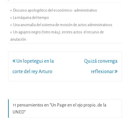
» Discurso apologético del económico- administrativo
» La máquina del tiempo
» Una anomalía del sistema de revisión de actos administrativos
» Un agujero negro (!otro más¡), en tres actos: el recurso de
anulación
Navegación
Un lopetegui en la
Quizá convenga
de
corte del rey Arturo
reflexionar
entradas
11 pensamientos en “
Un Page en el ojo propio…de la
UNED
”