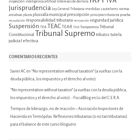
IVA
inspección
inteligencia artificial
Intereses de demora
jurisprudencia
Ley General Tributaria
medidas cautelares
normas
plusvalía municipal
prescripción
prueba
antiabuso
plazos
principios tributarios
seguridad jurídica
responsabilidad tributaria
recaudación
retroacción
Suspensión
TEAC
TEAR
Tribunal
TEA
TJUE
Transparencia
Tribunal Supremo
tutela
Constitucional
tributos
judicial efectiva
COMENTARIOS RECIENTES
Javier AC
en
“No representation without taxation” (a vueltas con la
deuda pública, los impuestos y el derecho al voto).
“No representation without taxation” (a vueltas con la deuda pública,
los impuestos y el derecho al voto). - FiscalBlog
en
Lo del C.E.R.A.
Tiempos de liderazgo, no de reacción – Asociación Inspectores de
Hacienda
en
Termópilas. Reflexiones tributarias (o no tan tributarias)
para el balance de este curso bloguero