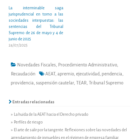
La interminable saga
jurisprudencial en torno a las
sociedades interpuestas: las
sentencias del Tribunal
Supremo de 26 de mayo y 4 de
junio de 2025
24/07/2025
Novedades Fiscales
,
Procedimiento Administrativo
,
Recaudación
AEAT
,
apremio
,
ejecutividad
,
pendencia
,
providencia
,
suspensión cautelar
,
TEAR
,
Tribunal Supremo
Entradas relacionadas
» La huida de la AEAT hacia el Derecho privado
» Perfiles de riesgo
» El arte de salir por la tangente. Reflexiones sobre las novedades del
arrendamiento de inmuebles en el régimen de empresa familiar.