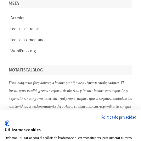
META
Acceder
Feed de entradas
Feed de comentarios
WordPress.org
NOTA FISCALBLOG
Fiscalblog es un foro abierto a la libre opinión de autores y colaboradores. El
hecho que Fiscalblog sea un espacio de libertad y facilite la libre participación y
expresión sin ninguna línea editorial propia, implica que la responsabilidad de los
contenidos sea exclusivamente del autor o colaborador correspondiente, sin que
ello suponga que el resto de miembros de la comunidad de Fiscalblog asuman o
Política de privacidad
compartan las reflexiones u opiniones expresadas.
Utilizamos cookies
Podemos utilizarlas para el análisis de los datos de nuestros visitantes, para mejorar nuestro