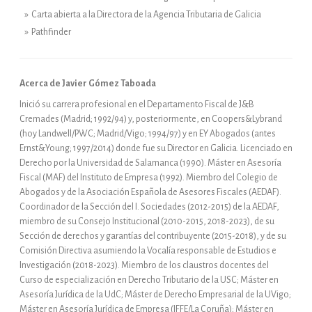
» Carta abierta a la Directora de la Agencia Tributaria de Galicia
» Pathfinder
Acerca de Javier Gómez Taboada
Inició su carrera profesional en el Departamento Fiscal de J&B
Cremades (Madrid; 1992/94) y, posteriormente, en Coopers&Lybrand
(hoy Landwell/PWC; Madrid/Vigo; 1994/97) y en EY Abogados (antes
Ernst&Young; 1997/2014) donde fue su Director en Galicia. Licenciado en
Derecho por la Universidad de Salamanca (1990). Máster en Asesoría
Fiscal (MAF) del Instituto de Empresa (1992). Miembro del Colegio de
Abogados y de la Asociación Española de Asesores Fiscales (AEDAF).
Coordinador de la Sección del I. Sociedades (2012-2015) de la AEDAF,
miembro de su Consejo Institucional (2010-2015, 2018-2023), de su
Sección de derechos y garantías del contribuyente (2015-2018), y de su
Comisión Directiva asumiendo la Vocalía responsable de Estudios e
Investigación (2018-2023). Miembro de los claustros docentes del
Curso de especialización en Derecho Tributario de la USC; Máster en
Asesoría Jurídica de la UdC; Máster de Derecho Empresarial de la UVigo;
Máster en Asesoría Jurídica de Empresa (IFFE/La Coruña); Máster en