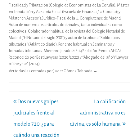
Fiscalidad y Tributación (Colegio de Economistas de La Coruña); Máster
en Tributación y Asesoría Fiscal (Escuela de Finanzas/La Coruña); y
Máster en Asesoría Jurídico-Fiscal de la U. Complutense de Madrid.
Autor de numerosos artículos doctrinales, tanto individuales como
colectivos. Colaborador habitual de la revista del Colegio Notarial de
Madrid ("El Notario del siglo XXI") y autor de la tribuna "Soliloquios
tributarios" (Atlántico diario). Ponente habitual en Seminarios y
Jornadas tributarias. Miembro Jurado 21º-24º edición Premio AEDAF.
Reconocido por Best Lawyers (2020/2022) y “Abogado del año”/”Lawyer
of the year” (2024).
Ver todas las entradas por Javier Gómez Taboada
→
Navegación
Dos nuevos golpes
La calificación
de
judiciales frente al
administrativa no es
entradas
modelo 720: ¿para
divina, es sólo humana.
cuándo una reacción