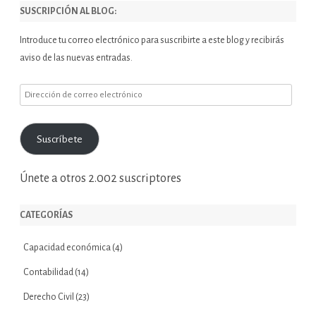
SUSCRIPCIÓN AL BLOG:
Introduce tu correo electrónico para suscribirte a este blog y recibirás
aviso de las nuevas entradas.
Dirección
de
correo
Suscríbete
electrónico
Únete a otros 2.002 suscriptores
CATEGORÍAS
Capacidad económica
(4)
Contabilidad
(14)
Derecho Civil
(23)