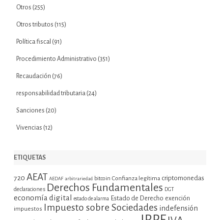
Otros
(255)
Otros tributos
(115)
Política fiscal
(91)
Procedimiento Administrativo
(351)
Recaudación
(76)
responsabilidad tributaria
(24)
Sanciones
(20)
Vivencias
(12)
ETIQUETAS
AEAT
720
criptomonedas
bitcoin
Confianza legítima
AEDAF
arbitrariedad
Derechos Fundamentales
declaraciones
DGT
economía digital
Estado de Derecho
exención
estado de alarma
Impuesto sobre Sociedades
indefensión
impuestos
IRPF