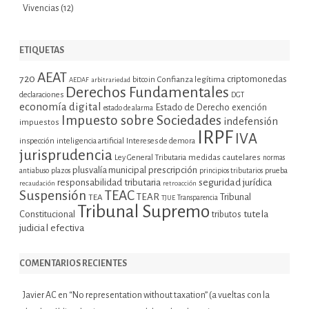
Vivencias
(12)
ETIQUETAS
AEAT
720
criptomonedas
bitcoin
Confianza legítima
AEDAF
arbitrariedad
Derechos Fundamentales
declaraciones
DGT
economía digital
Estado de Derecho
exención
estado de alarma
Impuesto sobre Sociedades
indefensión
impuestos
IRPF
IVA
inspección
inteligencia artificial
Intereses de demora
jurisprudencia
Ley General Tributaria
medidas cautelares
normas
plusvalía municipal
prescripción
prueba
antiabuso
plazos
principios tributarios
seguridad jurídica
responsabilidad tributaria
recaudación
retroacción
Suspensión
TEAC
TEAR
Tribunal
TEA
TJUE
Transparencia
Tribunal Supremo
tutela
Constitucional
tributos
judicial efectiva
COMENTARIOS RECIENTES
Javier AC
en
“No representation without taxation” (a vueltas con la