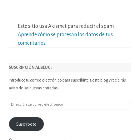
Este sitio usa Akismet para reducir el spam.
Aprende cómo se procesan los datos de tus
comentarios.
SUSCRIPCIÓN AL BLOG:
Introduce tu correo electrónico para suscribirte a este blog y recibirás
aviso de las nuevas entradas.
Dirección
de
correo
Suscríbete
electrónico