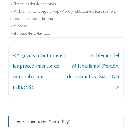
» El recaudador de personas.
» Mit brennender Sorge: el Papa Pío XI y la Deuda Pública española.
» Los impuestos en broma
» 22 horas
» El tributo de la Navidad.
Navegación
Argucias tributarias en
¡Hablemos del
de
los procedimientos de
Milenarismo! (Perdón,
entradas
comprobación
del antinatura 241.3 LGT)
tributaria.
3 pensamientos en “
FiscalBlog
”