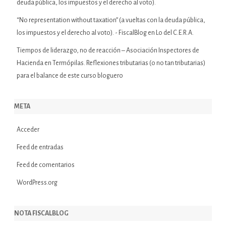
deuda pública, los impuestos y el derecho al voto).
“No representation without taxation” (a vueltas con la deuda pública,
los impuestos y el derecho al voto). - FiscalBlog
en
Lo del C.E.R.A.
Tiempos de liderazgo, no de reacción – Asociación Inspectores de
Hacienda
en
Termópilas. Reflexiones tributarias (o no tan tributarias)
para el balance de este curso bloguero
META
Acceder
Feed de entradas
Feed de comentarios
WordPress.org
NOTA FISCALBLOG