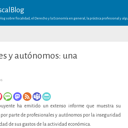
scalBlog
log sobre fiscalidad, el Derecho y la Economía en general, la práctica profesional y al
les y autónomos: una
en
os
Gastos
de
profesionales
y
autónomos:
una
ibuyente ha emitido un extenso informe que muestra su
preocupación
oculta
 por parte de profesionales y autónomos por la inseguridad
lidad de sus gastos de la actividad económica.