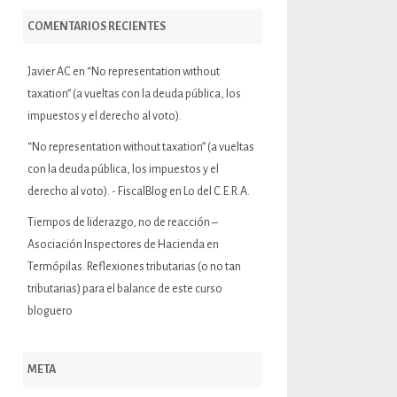
COMENTARIOS RECIENTES
Javier AC
en
“No representation without
taxation” (a vueltas con la deuda pública, los
impuestos y el derecho al voto).
“No representation without taxation” (a vueltas
con la deuda pública, los impuestos y el
derecho al voto). - FiscalBlog
en
Lo del C.E.R.A.
Tiempos de liderazgo, no de reacción –
Asociación Inspectores de Hacienda
en
Termópilas. Reflexiones tributarias (o no tan
tributarias) para el balance de este curso
bloguero
META