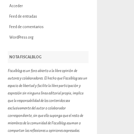
Acceder
Feed de entradas
Feed de comentarios
WordPress.org
NOTA FISCALBLOG
Fiscalblog es un foro abierto a la libre opinión de
autores y colaboradores. El hecho que Fiscalblog sea un
espacio de libertad y facilite la libre participación y
expresión sin ninguna línea editorial propia, implica
que la responsabilidad de los contenidos sea
exclusivamente del autor o colaborador
correspondiente, sin que ello suponga que el resto de
miembros de la comunidad de Fiscalblog asuman o
compartan las reflexiones u opiniones expresadas.