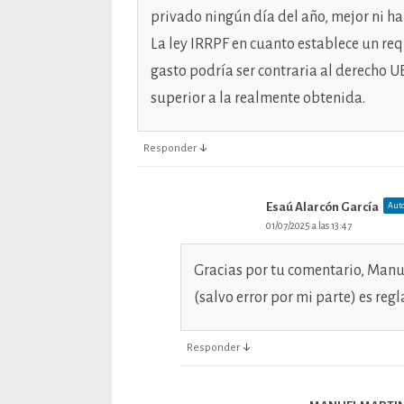
privado ningún día del año, mejor ni ha
La ley IRRPF en cuanto establece un req
gasto podría ser contraria al derecho U
superior a la realmente obtenida.
↓
Responder
Esaú Alarcón García
Aut
01/07/2025 a las 13:47
Gracias por tu comentario, Manuel
(salvo error por mi parte) es reg
↓
Responder