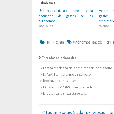
Relacionado
Una lectura crítica de la mejora en la
Acerca de
deducción de gastos de los
gastos 
autónomos.
empresari
30/11/2017
04/10/201
IRPF-Renta
autónomos
,
gastos
,
IRPF
,
Entradas relacionadas
» La rana escaldada en la base imponible del ahorro
» La AEAT llama al primo de Zumosol
» Brochazos de pesimismo
» Dietario del 720 (IV): Cumpleaños feliz
» En busca de la encuesta perdida
Navegación
Las amistades (nada) peligrosas. Libr