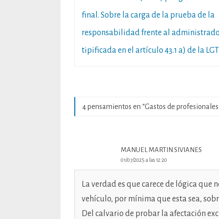
de
final. Sobre la carga de la prueba de la
entradas
responsabilidad frente al administrado
tipificada en el artículo 43.1 a) de la LGT
4 pensamientos en “
Gastos de profesionales
MANUEL MARTIN SIVIANES
01/07/2025 a las 12:20
La verdad es que carece de lógica que no
vehículo, por mínima que esta sea, sobr
Del calvario de probar la afectación ex