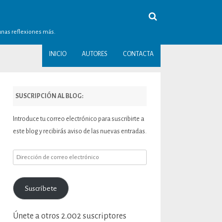
gunas reflexiones más.
INICIO
AUTORES
CONTACTA
SUSCRIPCIÓN AL BLOG:
Introduce tu correo electrónico para suscribirte a
este blog y recibirás aviso de las nuevas entradas.
Dirección
de
correo
Suscríbete
electrónico
Únete a otros 2.002 suscriptores