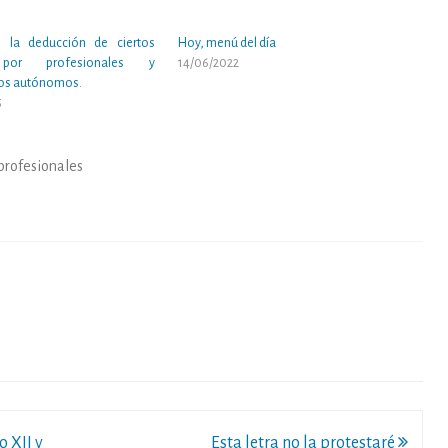
 la deducción de ciertos
Hoy, menú del día
por profesionales y
14/06/2022
os autónomos.
5
profesionales
o XII y
Esta letra no la protestaré