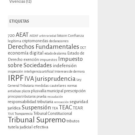
Vivencias
(12)
ETIQUETAS
AEAT
720
bitcoin
Confianza
AEDAF
arbitrariedad
criptomonedas
legítima
declaraciones
Derechos Fundamentales
DGT
economía digital
Estado de
estado de alarma
Impuesto
Derecho
exención
impuestos
sobre Sociedades
indefensión
inspección
inteligencia artificial
Intereses de demora
IRPF
jurisprudencia
IVA
Ley
General Tributaria
medidas cautelares
normas
plusvalía municipal
prescripción
antiabuso
plazos
prueba
principios tributarios
recaudación
seguridad
responsabilidad tributaria
retroacción
Suspensión
TEAC
jurídica
TEAR
TEA
Tribunal Constitucional
TJUE
Transparencia
Tribunal Supremo
tributos
tutela judicial efectiva