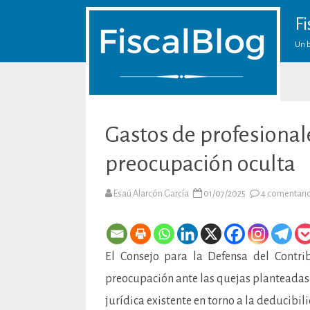
Fi
Un b
Gastos de profesiona
preocupación oculta
Esaú Alarcón García
01/07/2025
4 comentari
El Consejo para la Defensa del Contr
preocupación ante las quejas planteadas
jurídica existente en torno a la deducibi