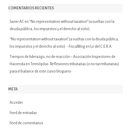
COMENTARIOS RECIENTES
Javier AC
en
“No representation without taxation” (a vueltas con la
deuda pública, los impuestos y el derecho al voto).
“No representation without taxation” (a vueltas con la deuda pública,
los impuestos y el derecho al voto). - FiscalBlog
en
Lo del C.E.R.A.
Tiempos de liderazgo, no de reacción – Asociación Inspectores de
Hacienda
en
Termópilas. Reflexiones tributarias (o no tan tributarias)
para el balance de este curso bloguero
META
Acceder
Feed de entradas
Feed de comentarios