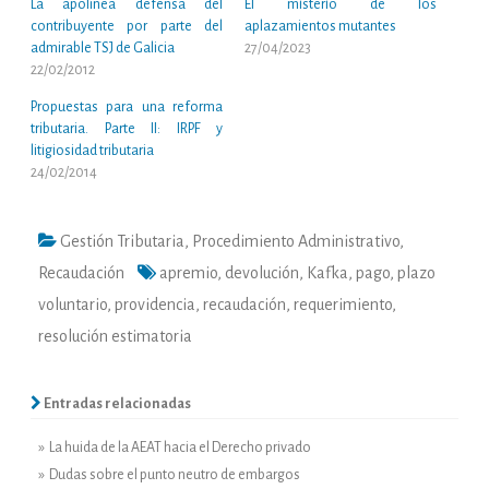
La apolínea defensa del
El misterio de los
contribuyente por parte del
aplazamientos mutantes
admirable TSJ de Galicia
27/04/2023
22/02/2012
Propuestas para una reforma
tributaria. Parte II: IRPF y
litigiosidad tributaria
24/02/2014
Gestión Tributaria
,
Procedimiento Administrativo
,
Recaudación
apremio
,
devolución
,
Kafka
,
pago
,
plazo
voluntario
,
providencia
,
recaudación
,
requerimiento
,
resolución estimatoria
Entradas relacionadas
» La huida de la AEAT hacia el Derecho privado
» Dudas sobre el punto neutro de embargos