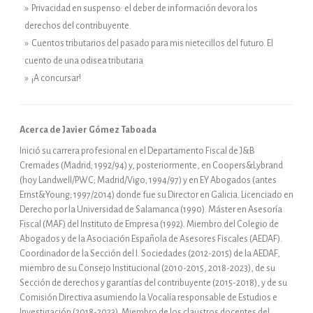
» Privacidad en suspenso: el deber de información devora los
derechos del contribuyente.
» Cuentos tributarios del pasado para mis nietecillos del futuro. El
cuento de una odisea tributaria
» ¡A concursar!
Acerca de Javier Gómez Taboada
Inició su carrera profesional en el Departamento Fiscal de J&B
Cremades (Madrid; 1992/94) y, posteriormente, en Coopers&Lybrand
(hoy Landwell/PWC; Madrid/Vigo; 1994/97) y en EY Abogados (antes
Ernst&Young; 1997/2014) donde fue su Director en Galicia. Licenciado en
Derecho por la Universidad de Salamanca (1990). Máster en Asesoría
Fiscal (MAF) del Instituto de Empresa (1992). Miembro del Colegio de
Abogados y de la Asociación Española de Asesores Fiscales (AEDAF).
Coordinador de la Sección del I. Sociedades (2012-2015) de la AEDAF,
miembro de su Consejo Institucional (2010-2015, 2018-2023), de su
Sección de derechos y garantías del contribuyente (2015-2018), y de su
Comisión Directiva asumiendo la Vocalía responsable de Estudios e
Investigación (2018-2023). Miembro de los claustros docentes del