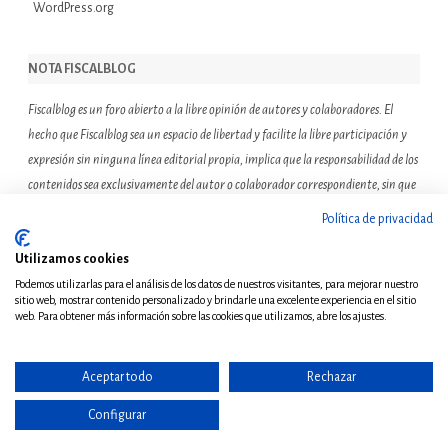
WordPress.org
NOTA FISCALBLOG
Fiscalblog es un foro abierto a la libre opinión de autores y colaboradores. El
hecho que Fiscalblog sea un espacio de libertad y facilite la libre participación y
expresión sin ninguna línea editorial propia, implica que la responsabilidad de los
contenidos sea exclusivamente del autor o colaborador correspondiente, sin que
ello suponga que el resto de miembros de la comunidad de Fiscalblog asuman o
Política de privacidad
compartan las reflexiones u opiniones expresadas.
Utilizamos cookies
Podemos utilizarlas para el análisis de los datos de nuestros visitantes, para mejorar nuestro
sitio web, mostrar contenido personalizado y brindarle una excelente experiencia en el sitio
web. Para obtener más información sobre las cookies que utilizamos, abre los ajustes.
Aceptar todo
Rechazar
© Copyright 2011 - Todos
los derechos reservados
Configurar