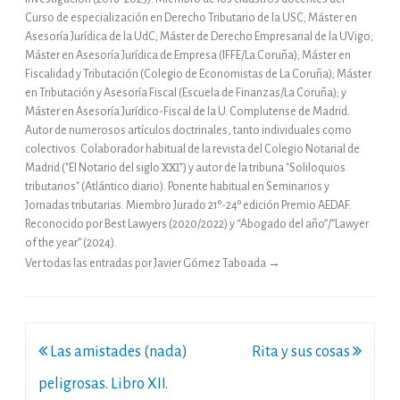
Curso de especialización en Derecho Tributario de la USC; Máster en
Asesoría Jurídica de la UdC; Máster de Derecho Empresarial de la UVigo;
Máster en Asesoría Jurídica de Empresa (IFFE/La Coruña); Máster en
Fiscalidad y Tributación (Colegio de Economistas de La Coruña); Máster
en Tributación y Asesoría Fiscal (Escuela de Finanzas/La Coruña); y
Máster en Asesoría Jurídico-Fiscal de la U. Complutense de Madrid.
Autor de numerosos artículos doctrinales, tanto individuales como
colectivos. Colaborador habitual de la revista del Colegio Notarial de
Madrid ("El Notario del siglo XXI") y autor de la tribuna "Soliloquios
tributarios" (Atlántico diario). Ponente habitual en Seminarios y
Jornadas tributarias. Miembro Jurado 21º-24º edición Premio AEDAF.
Reconocido por Best Lawyers (2020/2022) y “Abogado del año”/”Lawyer
of the year” (2024).
Ver todas las entradas por Javier Gómez Taboada
→
Navegación
Las amistades (nada)
Rita y sus cosas
de
peligrosas. Libro XII.