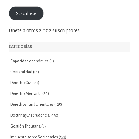
de
correo
Suscríbete
electrónico
Únete a otros 2.002 suscriptores
CATEGORÍAS
Capacidad económica
(4)
Contabilidad
(14)
Derecho Civil
(23)
Derecho Mercantil
(20)
Derechos fundamentales
(125)
Doctrina jurisprudencial
(150)
Gestión Tributaria
(95)
Impuesto sobre Sociedades
(153)