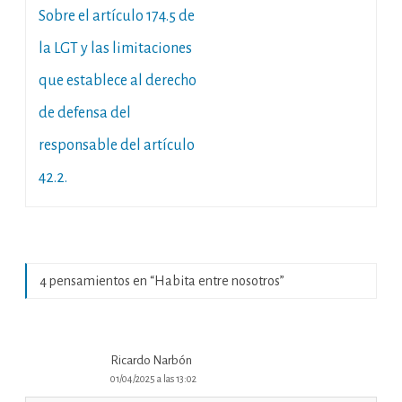
entradas
Sobre el artículo 174.5 de
la LGT y las limitaciones
que establece al derecho
de defensa del
responsable del artículo
42.2.
4 pensamientos en “
Habita entre nosotros
”
Ricardo Narbón
01/04/2025 a las 13:02