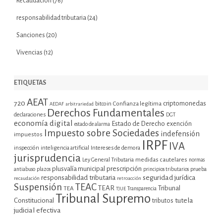
Recaudación
(76)
responsabilidad tributaria
(24)
Sanciones
(20)
Vivencias
(12)
ETIQUETAS
AEAT
720
criptomonedas
bitcoin
Confianza legítima
AEDAF
arbitrariedad
Derechos Fundamentales
declaraciones
DGT
economía digital
Estado de Derecho
exención
estado de alarma
Impuesto sobre Sociedades
indefensión
impuestos
IRPF
IVA
inspección
inteligencia artificial
Intereses de demora
jurisprudencia
Ley General Tributaria
medidas cautelares
normas
plusvalía municipal
prescripción
prueba
antiabuso
plazos
principios tributarios
seguridad jurídica
responsabilidad tributaria
recaudación
retroacción
Suspensión
TEAC
TEAR
Tribunal
TEA
TJUE
Transparencia
Tribunal Supremo
tutela
Constitucional
tributos
judicial efectiva