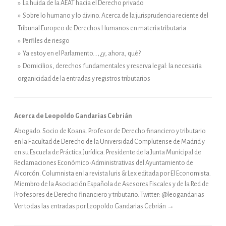
» La huida de la AEAT hacia el Derecho privado
» Sobre lo humano y lo divino. Acerca de la jurisprudencia reciente del
Tribunal Europeo de Derechos Humanos en materia tributaria
» Perfiles de riesgo
» Ya estoy en el Parlamento…, ¿y, ahora, qué?
» Domicilios, derechos fundamentales y reserva legal: la necesaria
organicidad de la entradas y registros tributarios
Acerca de Leopoldo Gandarias Cebrián
Abogado. Socio de Koana. Profesor de Derecho financiero y tributario
en la Facultad de Derecho de la Universidad Complutense de Madrid y
en su Escuela de Práctica Jurídica. Presidente de la Junta Municipal de
Reclamaciones Económico-Administrativas del Ayuntamiento de
Alcorcón. Columnista en la revista Iuris & Lex editada por El Economista.
Miembro de la Asociación Española de Asesores Fiscales y de la Red de
Profesores de Derecho financiero y tributario. Twitter: @leogandarias
Ver todas las entradas por Leopoldo Gandarias Cebrián
→