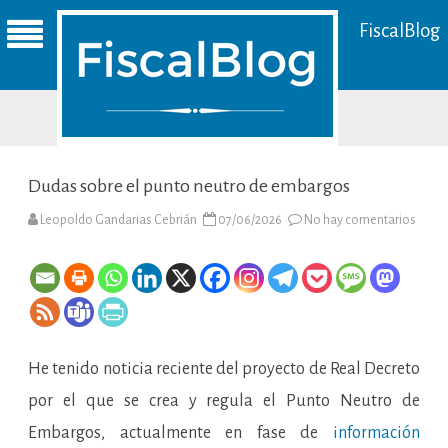
FiscalBlog
Dudas sobre el punto neutro de embargos
en
Leopoldo Gandarias Cebrián
07/06/2026
No hay comentarios
Duda
sobre
el
punto
neutr
de
emba
He tenido noticia reciente del proyecto de Real Decreto
por el que se crea y regula el Punto Neutro de
Embargos, actualmente en fase de
información