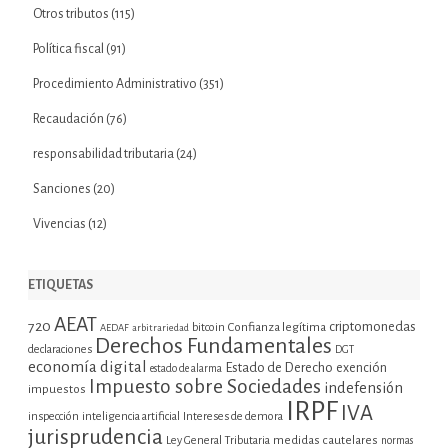
Otros tributos
(115)
Política fiscal
(91)
Procedimiento Administrativo
(351)
Recaudación
(76)
responsabilidad tributaria
(24)
Sanciones
(20)
Vivencias
(12)
ETIQUETAS
AEAT
720
criptomonedas
bitcoin
Confianza legítima
AEDAF
arbitrariedad
Derechos Fundamentales
declaraciones
DGT
economía digital
Estado de Derecho
exención
estado de alarma
Impuesto sobre Sociedades
indefensión
impuestos
IRPF
IVA
inspección
inteligencia artificial
Intereses de demora
jurisprudencia
Ley General Tributaria
medidas cautelares
normas