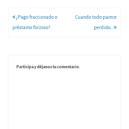
Navegación
¿Pago fraccionado o
Cuando todo parece
de
préstamo forzoso?
perdido…
entradas
Participa y déjanos tu comentario.