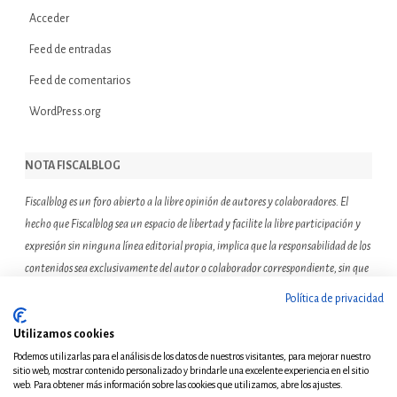
Acceder
Feed de entradas
Feed de comentarios
WordPress.org
NOTA FISCALBLOG
Fiscalblog es un foro abierto a la libre opinión de autores y colaboradores. El
hecho que Fiscalblog sea un espacio de libertad y facilite la libre participación y
expresión sin ninguna línea editorial propia, implica que la responsabilidad de los
contenidos sea exclusivamente del autor o colaborador correspondiente, sin que
ello suponga que el resto de miembros de la comunidad de Fiscalblog asuman o
Política de privacidad
compartan las reflexiones u opiniones expresadas.
Utilizamos cookies
Podemos utilizarlas para el análisis de los datos de nuestros visitantes, para mejorar nuestro
sitio web, mostrar contenido personalizado y brindarle una excelente experiencia en el sitio
web. Para obtener más información sobre las cookies que utilizamos, abre los ajustes.