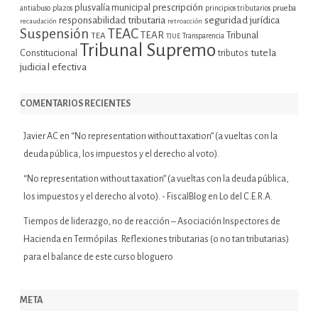
plusvalía municipal
prescripción
prueba
antiabuso
plazos
principios tributarios
seguridad jurídica
responsabilidad tributaria
recaudación
retroacción
Suspensión
TEAC
TEAR
Tribunal
TEA
TJUE
Transparencia
Tribunal Supremo
tutela
Constitucional
tributos
judicial efectiva
COMENTARIOS RECIENTES
Javier AC
en
“No representation without taxation” (a vueltas con la
deuda pública, los impuestos y el derecho al voto).
“No representation without taxation” (a vueltas con la deuda pública,
los impuestos y el derecho al voto). - FiscalBlog
en
Lo del C.E.R.A.
Tiempos de liderazgo, no de reacción – Asociación Inspectores de
Hacienda
en
Termópilas. Reflexiones tributarias (o no tan tributarias)
para el balance de este curso bloguero
META