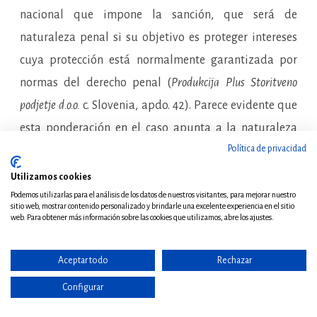
nacional que impone la sanción, que será de
naturaleza penal si su objetivo es proteger intereses
cuya protección está normalmente garantizada por
normas del derecho penal (
Produkcija Plus Storitveno
podjetje d.o.o.
c. Slovenia, apdo. 42). Parece evidente que
esta ponderación en el caso apunta a la naturaleza
Política de privacidad
sancionadora del artículo 42.2 a), no ya solo porque su
supuesto de hecho tenga un alcance subjetivo general,
Utilizamos cookies
sino porque es obvio que su finalidad es la de prevenir
Podemos utilizarlas para el análisis de los datos de nuestros visitantes, para mejorar nuestro
sitio web, mostrar contenido personalizado y brindarle una excelente experiencia en el sitio
y reprobar las conductas que se describen en él, en
web. Para obtener más información sobre las cookies que utilizamos, abre los ajustes.
cuanto que estas pueden igualmente subsumirse —
Aceptar todo
Rechazar
una vez que la jurisprudencia ha exigido un ánimo
subjetivo especial para su apreciación— en el tipo del
Configurar
delito de alzamiento de bienes del artículo 257 del