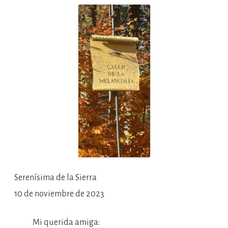
responsabilidad
tipificada
en
el
artículo
42.2
a)
de
la
LGT
y
otras
cuestiones
más
o
menos
relacionadas
Serenísima de la Sierra
10 de noviembre de 2023
Mi querida amiga: