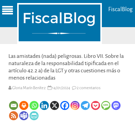
FiscalBlog
Las amistades (nada) peligrosas. Libro VII. Sobre la
naturaleza de la responsabilidad tipificada en el
artículo 42.2 a) de la LGT y otras cuestiones más o
menos relacionadas
en
Gloria Marín Benítez
14/01/2024
2 comentarios
Las
amistades
(nada)
peligrosas.
Libro
VII.
Sobre
la
naturaleza
de
la