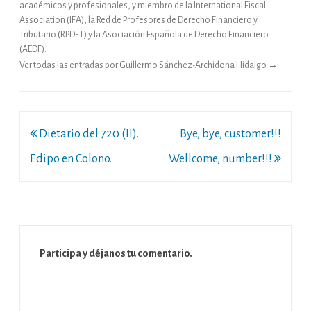
académicos y profesionales, y miembro de la International Fiscal
Association (IFA), la Red de Profesores de Derecho Financiero y
Tributario (RPDFT) y la Asociación Española de Derecho Financiero
(AEDF).
Ver todas las entradas por Guillermo Sánchez-Archidona Hidalgo
→
Navegación
Dietario del 720 (II).
Bye, bye, customer!!!
de
Edipo en Colono.
Wellcome, number!!!
entradas
Participa y déjanos tu comentario.