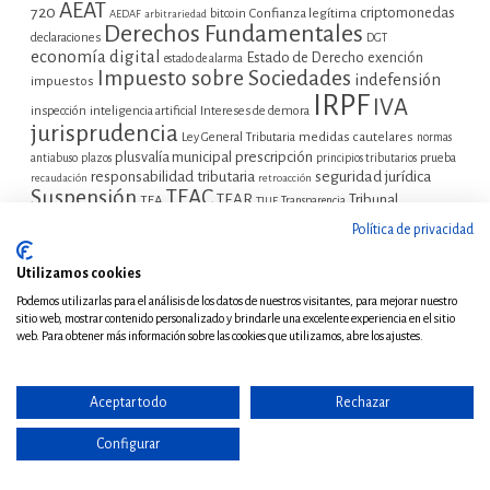
AEAT
720
criptomonedas
bitcoin
Confianza legítima
AEDAF
arbitrariedad
Derechos Fundamentales
declaraciones
DGT
economía digital
Estado de Derecho
exención
estado de alarma
Impuesto sobre Sociedades
indefensión
impuestos
IRPF
IVA
inspección
inteligencia artificial
Intereses de demora
jurisprudencia
Ley General Tributaria
medidas cautelares
normas
plusvalía municipal
prescripción
prueba
antiabuso
plazos
principios tributarios
seguridad jurídica
responsabilidad tributaria
recaudación
retroacción
Suspensión
TEAC
TEAR
Tribunal
TEA
TJUE
Transparencia
Tribunal Supremo
tutela
Constitucional
tributos
Política de privacidad
judicial efectiva
Utilizamos cookies
Podemos utilizarlas para el análisis de los datos de nuestros visitantes, para mejorar nuestro
COMENTARIOS RECIENTES
sitio web, mostrar contenido personalizado y brindarle una excelente experiencia en el sitio
web. Para obtener más información sobre las cookies que utilizamos, abre los ajustes.
Javier AC
en
“No representation without taxation” (a vueltas con la
deuda pública, los impuestos y el derecho al voto).
Aceptar todo
Rechazar
“No representation without taxation” (a vueltas con la deuda pública,
Configurar
los impuestos y el derecho al voto). - FiscalBlog
en
Lo del C.E.R.A.
Tiempos de liderazgo, no de reacción – Asociación Inspectores de