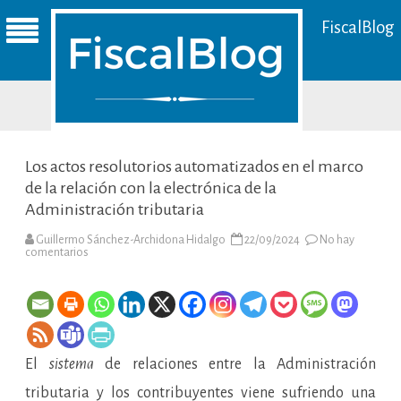
FiscalBlog
Los actos resolutorios automatizados en el marco
de la relación con la electrónica de la
Administración tributaria
Guillermo Sánchez-Archidona Hidalgo
22/09/2024
No hay
en
comentarios
Los
actos
resolutorios
automatizados
en
el
marco
de
El
sistema
de relaciones entre la Administración
la
relación
con
tributaria y los contribuyentes viene sufriendo una