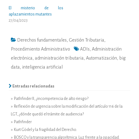
El misterio de los
aplazamientos mutantes
27/04/2023
Derechos fundamentales
,
Gestión Tributaria
,
Procedimiento Administrativo
ADIs
,
Administración
electrónica
,
administración tributaria
,
Automatización
,
big
data
,
inteligencia artificial
Entradas relacionadas
» Pathfinder II, ¿incompetencia de alto riesgo?
» Reflexión de urgencia sobre la modificación del artículo 116 de la
LGT, ¿dónde quedó el trámite de audiencia?
» Pathfinder
» Kurt Gödel y la fragilidad del Derecho.
» BOSCO y la transparencia algorítmica. Luz frente a la opacidad.