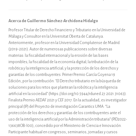
Acerca de Guillermo Sánchez-Archidona Hidalgo
Profesor Titular de Derecho Financiero y Tributario en la Universidad de
Málaga y Consultor en la Universitat Oberta de Catalunya.
Anteriormente, profesor en la Universidad Complutense de Madrid
(2019-2021). Autor de numerosas publicaciones sobre diversas
materias: la fiscalidad internacional y la erosión de las bases
imponibles; la fiscalidad de la economía digital; la tributación de la
robótica y la inteligencia artificial; y la protección de los derechos y
garantías de los contribuyentes. Primer Premio García Goyena 19
Edición, por la contribución: "El Derecho tributario en la búsqueda de
soluciones para los retos que plantean la robótica y la inteligencia
artificial en la sociedad" (https://doi.org/10.5944/rduned.27.2021.31063).
Finalista Premio AEDAF 2021 y CEF 2017. En la actualidad, es investigador
principal (IP) del Proyecto de investigación Garantics UMA: “La
protección de los derechos y garantías de los contribuyentes ante el
uso de la inteligencia artificial por la Administración tributaria” (PID2022-
136638OB-I00), concedido por el Ministerio de Ciencia e Innovación.
Participante habitual en congresos, seminarios, jornadas y cursos