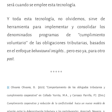
será cuando se emplee esta tecnología.
Y toda esta tecnología, no olvidemos, sirve de
herramienta para implementar y consolidar los
denominados programas de ‘’cumplimiento
voluntario’’ de las obligaciones tributarias, basados
en el enfoque
behavioural insights
… pero eso ya, para otro
post
.
* * * * *
[i]
Olivares Olivares, B.: [2021] ‘’Comportamiento de los obligados tributarios y
cumplimiento cooperativo’’ en Collado Yurrita, M.A., y Carrasco Parrilla, P.J. [Dirs.]
Cumplimiento cooperativo y reducción de la conflictividad: hacia un nuevo modelo de
relación entre la Administración tributaria y los contribuyentes
, Aranzadi, Navarra, p.