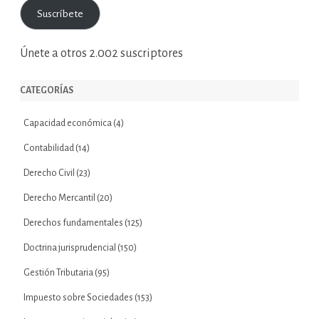
correo
Suscríbete
electrónico
Únete a otros 2.002 suscriptores
CATEGORÍAS
Capacidad económica
(4)
Contabilidad
(14)
Derecho Civil
(23)
Derecho Mercantil
(20)
Derechos fundamentales
(125)
Doctrina jurisprudencial
(150)
Gestión Tributaria
(95)
Impuesto sobre Sociedades
(153)