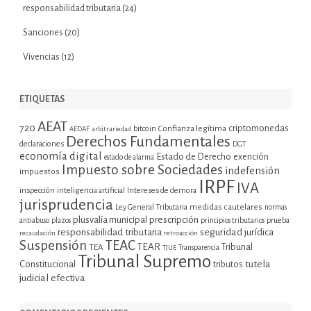
responsabilidad tributaria
(24)
Sanciones
(20)
Vivencias
(12)
ETIQUETAS
AEAT
720
criptomonedas
bitcoin
Confianza legítima
AEDAF
arbitrariedad
Derechos Fundamentales
declaraciones
DGT
economía digital
Estado de Derecho
exención
estado de alarma
Impuesto sobre Sociedades
indefensión
impuestos
IRPF
IVA
inspección
inteligencia artificial
Intereses de demora
jurisprudencia
Ley General Tributaria
medidas cautelares
normas
plusvalía municipal
prescripción
prueba
antiabuso
plazos
principios tributarios
seguridad jurídica
responsabilidad tributaria
recaudación
retroacción
Suspensión
TEAC
TEAR
Tribunal
TEA
TJUE
Transparencia
Tribunal Supremo
tutela
Constitucional
tributos
judicial efectiva