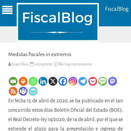
FiscalBlog
Medidas fiscales in extremis
en
Joan Oliva
16/04/2020
No hay comentarios
Medidas
fiscales
in
extremis
En fecha 15 de abril de 2020, se ha publicado en el tan
concurrido estos días Boletín Oficial del Estado (BOE),
el Real Decreto-ley 14/2020, de 14 de abril, por el que se
extiende el plazo para la presentación e ingreso de