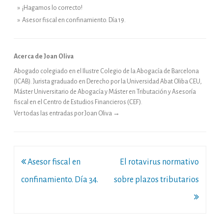
» ¡Hagamos lo correcto!
» Asesor fiscal en confinamiento. Día 19.
Acerca de Joan Oliva
Abogado colegiado en el Ilustre Colegio de la Abogacía de Barcelona
(ICAB). Jurista graduado en Derecho por la Universidad Abat Oliba CEU,
Máster Universitario de Abogacía y Máster en Tributación y Asesoría
fiscal en el Centro de Estudios Financieros (CEF).
Ver todas las entradas por Joan Oliva
→
Navegación
Asesor fiscal en
El rotavirus normativo
de
confinamiento. Día 34.
sobre plazos tributarios
entradas