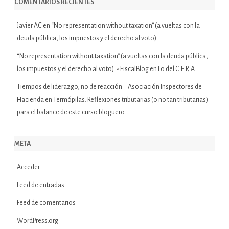
COMENTARIOS RECIENTES
Javier AC
en
“No representation without taxation” (a vueltas con la
deuda pública, los impuestos y el derecho al voto).
“No representation without taxation” (a vueltas con la deuda pública,
los impuestos y el derecho al voto). - FiscalBlog
en
Lo del C.E.R.A.
Tiempos de liderazgo, no de reacción – Asociación Inspectores de
Hacienda
en
Termópilas. Reflexiones tributarias (o no tan tributarias)
para el balance de este curso bloguero
META
Acceder
Feed de entradas
Feed de comentarios
WordPress.org