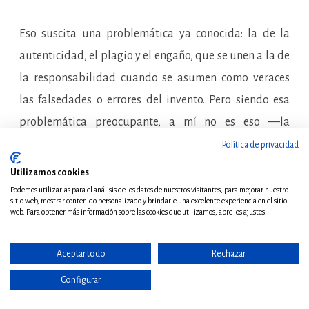
Eso suscita una problemática ya conocida: la de la
autenticidad, el plagio y el engaño, que se unen a la de
la responsabilidad cuando se asumen como veraces
las falsedades o errores del invento. Pero siendo esa
problemática preocupante, a mí no es eso —la
capacidad de generación de textos de la ChatGPT— lo
Política de privacidad
que más me preocupa. Quizá porque creo que todo
Utilizamos cookies
texto escrito es una forma de comunicación de
Podemos utilizarlas para el análisis de los datos de nuestros visitantes, para mejorar nuestro
sitio web, mostrar contenido personalizado y brindarle una excelente experiencia en el sitio
pensamientos, sentimientos o emociones entre el autor
web. Para obtener más información sobre las cookies que utilizamos, abre los ajustes.
y sus lectores, y una inteligencia artificial, que nada
siente ni padece, que carece de eso que nos hace
Aceptar todo
Rechazar
humanos —la consciencia de nuestra propia finitud—,
Configurar
podrá quizá llegar a ser, como decía Poe del cuervo de