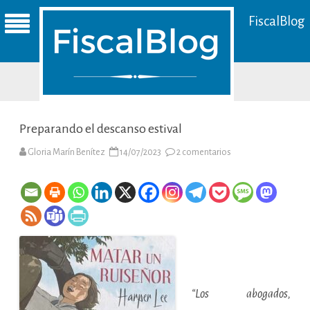
FiscalBlog
Preparando el descanso estival
en
Gloria Marín Benítez
14/07/2023
2 comentarios
Preparando
el
descanso
estival
“Los abogados,