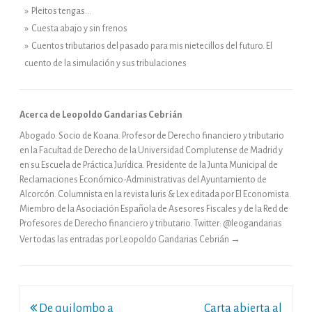
» Pleitos tengas…
» Cuesta abajo y sin frenos
» Cuentos tributarios del pasado para mis nietecillos del futuro. El
cuento de la simulación y sus tribulaciones
Acerca de Leopoldo Gandarias Cebrián
Abogado. Socio de Koana. Profesor de Derecho financiero y tributario
en la Facultad de Derecho de la Universidad Complutense de Madrid y
en su Escuela de Práctica Jurídica. Presidente de la Junta Municipal de
Reclamaciones Económico-Administrativas del Ayuntamiento de
Alcorcón. Columnista en la revista Iuris & Lex editada por El Economista.
Miembro de la Asociación Española de Asesores Fiscales y de la Red de
Profesores de Derecho financiero y tributario. Twitter: @leogandarias
Ver todas las entradas por Leopoldo Gandarias Cebrián
→
Navegación
De quilombo a
Carta abierta al