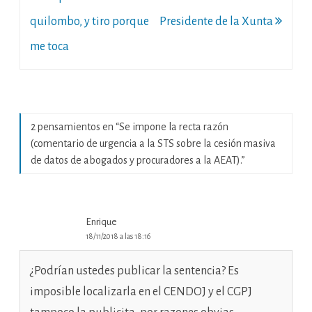
de
quilombo, y tiro porque
Presidente de la Xunta
entradas
me toca
2 pensamientos en “
Se impone la recta razón
(comentario de urgencia a la STS sobre la cesión masiva
de datos de abogados y procuradores a la AEAT).
”
Enrique
18/11/2018 a las 18:16
¿Podrían ustedes publicar la sentencia? Es
imposible localizarla en el CENDOJ y el CGPJ