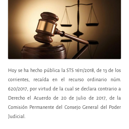
la
cesión
masiva
de
datos
de
abogados
y
procuradore
a
la
AEAT).
Hoy se ha hecho pública la STS 1611/2018, de 13 de los
corrientes, recaída en el recurso ordinario núm.
620/2017, por virtud de la cual se declara contrario a
Derecho el Acuerdo de 20 de julio de 2017, de la
Comisión Permanente del Consejo General del Poder
Judicial.