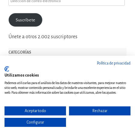
de
correo
Suscríbete
electrónico
Únete a otros 2.002 suscriptores
CATEGORÍAS
Política de privacidad
Capacidad económica
(4)
Utilizamos cookies
Contabilidad
(14)
Podemos utilizarlas para el análisis de los datos de nuestros visitantes, para mejorar nuestro
Derecho Civil
(23)
sitio web, mostrar contenido personalizado y brindarle una excelente experiencia en el sitio
web. Para obtener más información sobre las cookies que utilizamos, abre los ajustes.
Derecho Mercantil
(20)
Derechos fundamentales
(125)
Aceptar todo
Rechazar
Doctrina jurisprudencial
(150)
Configurar
Gestión Tributaria
(95)