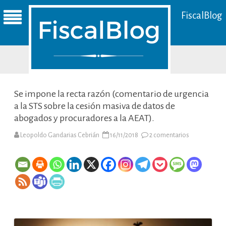
FiscalBlog
Se impone la recta razón (comentario de urgencia
a la STS sobre la cesión masiva de datos de
abogados y procuradores a la AEAT).
en
Leopoldo Gandarias Cebrián
16/11/2018
2 comentarios
Se
impone
la
recta
razón
(comentario
de
urgencia
a
la
STS
sobre