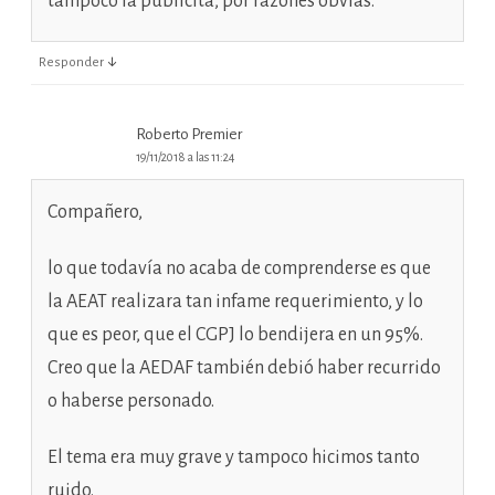
tampoco la publicita, por razones obvias.
↓
Responder
Roberto Premier
19/11/2018 a las 11:24
Compañero,
lo que todavía no acaba de comprenderse es que
la AEAT realizara tan infame requerimiento, y lo
que es peor, que el CGPJ lo bendijera en un 95%.
Creo que la AEDAF también debió haber recurrido
o haberse personado.
El tema era muy grave y tampoco hicimos tanto
ruido.