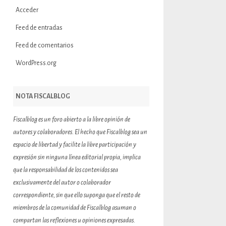
Acceder
Feed de entradas
Feed de comentarios
WordPress.org
NOTA FISCALBLOG
Fiscalblog es un foro abierto a la libre opinión de
autores y colaboradores. El hecho que Fiscalblog sea un
espacio de libertad y facilite la libre participación y
expresión sin ninguna línea editorial propia, implica
que la responsabilidad de los contenidos sea
exclusivamente del autor o colaborador
correspondiente, sin que ello suponga que el resto de
miembros de la comunidad de Fiscalblog asuman o
compartan las reflexiones u opiniones expresadas.