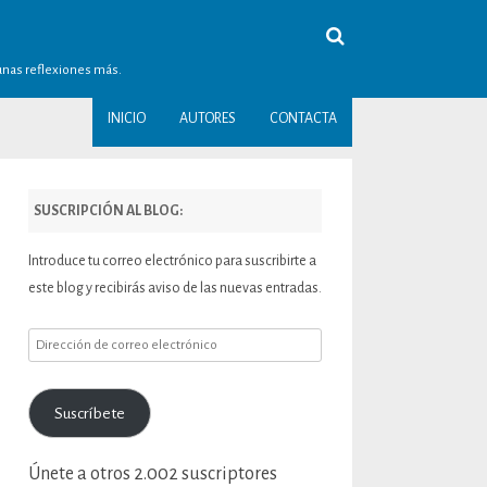
gunas reflexiones más.
INICIO
AUTORES
CONTACTA
SUSCRIPCIÓN AL BLOG:
Introduce tu correo electrónico para suscribirte a
este blog y recibirás aviso de las nuevas entradas.
Dirección
de
correo
Suscríbete
electrónico
Únete a otros 2.002 suscriptores