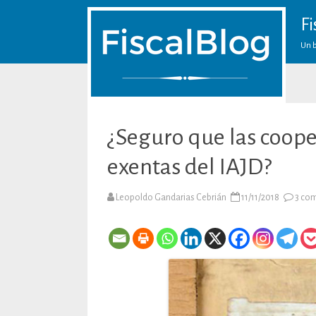
Fi
Un b
¿Seguro que las coope
exentas del IAJD?
Leopoldo Gandarias Cebrián
11/11/2018
3 co