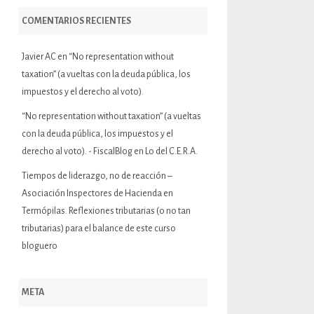
COMENTARIOS RECIENTES
Javier AC
en
“No representation without
taxation” (a vueltas con la deuda pública, los
impuestos y el derecho al voto).
“No representation without taxation” (a vueltas
con la deuda pública, los impuestos y el
derecho al voto). - FiscalBlog
en
Lo del C.E.R.A.
Tiempos de liderazgo, no de reacción –
Asociación Inspectores de Hacienda
en
Termópilas. Reflexiones tributarias (o no tan
tributarias) para el balance de este curso
bloguero
META