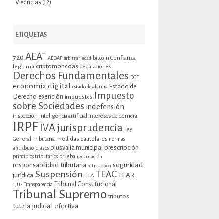
Vivencias
(12)
ETIQUETAS
AEAT
720
bitcoin
Confianza
AEDAF
arbitrariedad
criptomonedas
legítima
declaraciones
Derechos Fundamentales
DGT
economía digital
Estado de
estado de alarma
Impuesto
Derecho
exención
impuestos
sobre Sociedades
indefensión
inspección
inteligencia artificial
Intereses de demora
IRPF
jurisprudencia
IVA
Ley
General Tributaria
medidas cautelares
normas
plusvalía municipal
prescripción
antiabuso
plazos
prueba
principios tributarios
recaudación
seguridad
responsabilidad tributaria
retroacción
Suspensión
TEAC
jurídica
TEAR
TEA
Tribunal Constitucional
TJUE
Transparencia
Tribunal Supremo
tributos
tutela judicial efectiva