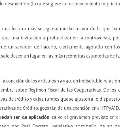
ido desmentido (lo que sugiere un reconocimiento implícito
e una lectura más sosegada; mucho mayor de la que han
que una invitación a profundizar en la controversia, por
que un servidor de hacerlo, ciertamente agotado con los
 solo deseo un lugar en las más recónditas estanterías de la
 la conexión de los artículos 39 y 40, en indisoluble relación
ciembre, sobre Régimen Fiscal de las Cooperativas. De los 3
as de crédito y cajas rurales que se ajusten a lo dispuesto
erativas de Crédito, gozarán de una exención en el ITPyAJD,
uedan ser de aplicación
, salvo el gravamen previsto en el
robado por Real Decreto Legislativo 3050/1980, de 30 de