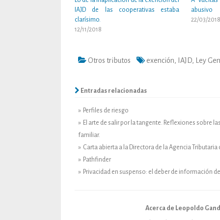
Lo de la inaplicación de la exención del
A vueltas
IAJD de las cooperativas estaba
abusivo
clarísimo.
22/03/201
12/11/2018
Otros tributos
exención
,
IAJD
,
Ley Gen
Entradas relacionadas
» Perfiles de riesgo
» El arte de salir por la tangente. Reflexiones sobr
familiar.
» Carta abierta a la Directora de la Agencia Tributaria 
» Pathfinder
» Privacidad en suspenso: el deber de información de
Acerca de Leopoldo Gand