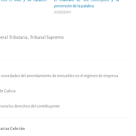
 con el IAJD y su carácter
El maltrato de los conceptos y la
perversión de la palabra
8
31/05/2011
eral Tributaria
,
Tribunal Supremo
e las novedades del arrendamiento de inmuebles en el régimen de empresa
de Galicia
vora los derechos del contribuyente.
arias Cebrián