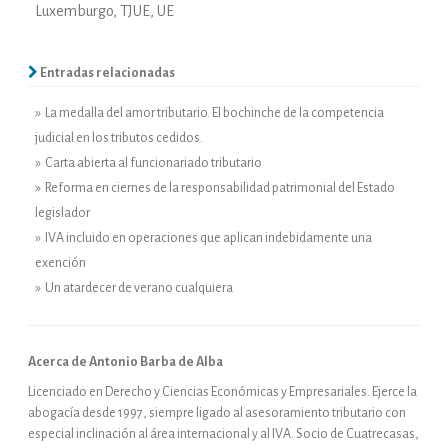
Luxemburgo
,
TJUE
,
UE
Entradas relacionadas
» La medalla del amor tributario. El bochinche de la competencia
judicial en los tributos cedidos.
» Carta abierta al funcionariado tributario
» Reforma en ciernes de la responsabilidad patrimonial del Estado
legislador
» IVA incluido en operaciones que aplican indebidamente una
exención
» Un atardecer de verano cualquiera
Acerca de Antonio Barba de Alba
Licenciado en Derecho y Ciencias Económicas y Empresariales. Ejerce la
abogacía desde 1997, siempre ligado al asesoramiento tributario con
especial inclinación al área internacional y al IVA. Socio de Cuatrecasas,