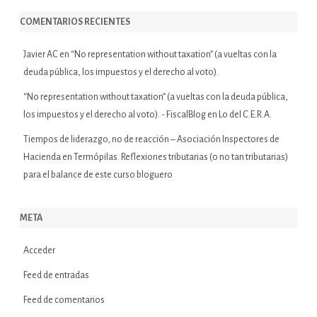
COMENTARIOS RECIENTES
Javier AC
en
“No representation without taxation” (a vueltas con la
deuda pública, los impuestos y el derecho al voto).
“No representation without taxation” (a vueltas con la deuda pública,
los impuestos y el derecho al voto). - FiscalBlog
en
Lo del C.E.R.A.
Tiempos de liderazgo, no de reacción – Asociación Inspectores de
Hacienda
en
Termópilas. Reflexiones tributarias (o no tan tributarias)
para el balance de este curso bloguero
META
Acceder
Feed de entradas
Feed de comentarios