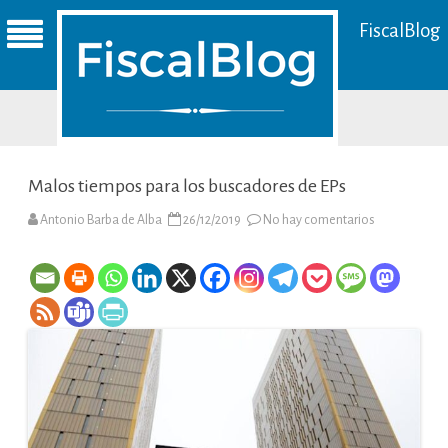
FiscalBlog
Malos tiempos para los buscadores de EPs
en
Antonio Barba de Alba
26/12/2019
No hay comentarios
Malos
tiempos
para
los
buscadores
de
EPs