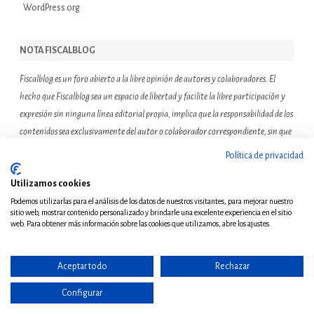
WordPress.org
NOTA FISCALBLOG
Fiscalblog es un foro abierto a la libre opinión de autores y colaboradores. El
hecho que Fiscalblog sea un espacio de libertad y facilite la libre participación y
expresión sin ninguna línea editorial propia, implica que la responsabilidad de los
contenidos sea exclusivamente del autor o colaborador correspondiente, sin que
ello suponga que el resto de miembros de la comunidad de Fiscalblog asuman o
Política de privacidad
compartan las reflexiones u opiniones expresadas.
Utilizamos cookies
Podemos utilizarlas para el análisis de los datos de nuestros visitantes, para mejorar nuestro
sitio web, mostrar contenido personalizado y brindarle una excelente experiencia en el sitio
web. Para obtener más información sobre las cookies que utilizamos, abre los ajustes.
Aceptar todo
Rechazar
© Copyright 2011 - Todos
los derechos reservados
Configurar