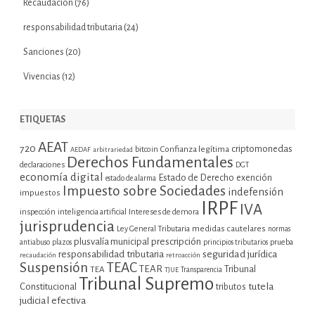
Recaudación
(76)
responsabilidad tributaria
(24)
Sanciones
(20)
Vivencias
(12)
ETIQUETAS
AEAT
720
criptomonedas
bitcoin
Confianza legítima
AEDAF
arbitrariedad
Derechos Fundamentales
declaraciones
DGT
economía digital
Estado de Derecho
exención
estado de alarma
Impuesto sobre Sociedades
indefensión
impuestos
IRPF
IVA
inspección
inteligencia artificial
Intereses de demora
jurisprudencia
Ley General Tributaria
medidas cautelares
normas
plusvalía municipal
prescripción
prueba
antiabuso
plazos
principios tributarios
seguridad jurídica
responsabilidad tributaria
recaudación
retroacción
Suspensión
TEAC
TEAR
Tribunal
TEA
TJUE
Transparencia
Tribunal Supremo
tutela
Constitucional
tributos
judicial efectiva