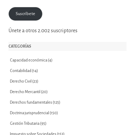
de
correo
Suscríbete
electrónico
Únete a otros 2.002 suscriptores
CATEGORÍAS
Capacidad económica
(4)
Contabilidad
(14)
Derecho Civil
(23)
Derecho Mercantil
(20)
Derechos fundamentales
(125)
Doctrina jurisprudencial
(150)
Gestión Tributaria
(95)
Impuesto sobre Sociedades
(153)