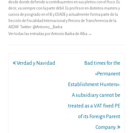
desde donde defiende a contribuyentes en sus pleitos con el fisco. Es
decir, va siempre con la parte débil. Es profesor en distintos masters y
cursos de posgrado en el IE y ESADE y actualmente forma parte de la
Sección de Fiscalidad Internacional y Precios de Transferencia de la
AEDAF. Twitter: @Antonio__Barba
Ver todas las entradas por Antonio Barba de Alba
→
Navegación
Verdad y Navidad
Bad times for the
de
«Permanent
entradas
Establishment Hunters»:
A subsidiary cannot be
treated as a VAT fixed PE
of its Foreign Parent
Company.