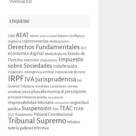
Vivencias
(12)
ETIQUETAS
AEAT
720
bitcoin
Confianza
AEDAF
arbitrariedad
criptomonedas
legítima
declaraciones
Derechos Fundamentales
DGT
economía digital
Estado de
estado de alarma
Impuesto
Derecho
exención
impuestos
sobre Sociedades
indefensión
inspección
inteligencia artificial
Intereses de demora
IRPF
jurisprudencia
IVA
Ley
General Tributaria
medidas cautelares
normas
plusvalía municipal
prescripción
antiabuso
plazos
prueba
principios tributarios
recaudación
seguridad
responsabilidad tributaria
retroacción
Suspensión
TEAC
jurídica
TEAR
TEA
Tribunal Constitucional
TJUE
Transparencia
Tribunal Supremo
tributos
tutela judicial efectiva