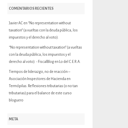
COMENTARIOS RECIENTES
Javier AC
en
“No representation without
taxation” (a vueltas con la deuda pública, los
impuestos y el derecho al voto).
“No representation without taxation” (a vueltas
con la deuda pública, los impuestos y el
derecho al voto). - FiscalBlog
en
Lo del C.E.R.A.
Tiempos de liderazgo, no de reacción –
Asociación Inspectores de Hacienda
en
Termópilas. Reflexiones tributarias (o no tan
tributarias) para el balance de este curso
bloguero
META