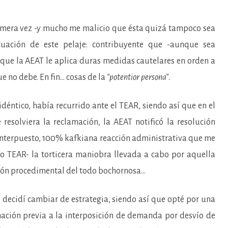
primera vez -y mucho me malicio que ésta quizá tampoco sea
uación de este pelaje: contribuyente que -aunque sea
que la AEAT le aplica duras medidas cautelares en orden a
e no debe. En fin… cosas de la
“potentior persona”
.
déntico, había recurrido ante el TEAR, siendo así que en el
resolviera la reclamación, la AEAT notificó la resolución
 interpuesto, 100% kafkiana reacción administrativa que me
mo TEAR- la torticera maniobra llevada a cabo por aquella
ción procedimental del todo bochornosa…
o decidí cambiar de estrategia, siendo así que opté por una
imación previa a la interposición de demanda por desvío de