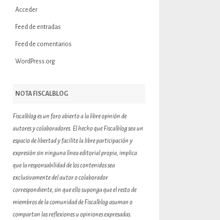
Acceder
Feed de entradas
Feed de comentarios
WordPress.org
NOTA FISCALBLOG
Fiscalblog es un foro abierto a la libre opinión de
autores y colaboradores. El hecho que Fiscalblog sea un
espacio de libertad y facilite la libre participación y
expresión sin ninguna línea editorial propia, implica
que la responsabilidad de los contenidos sea
exclusivamente del autor o colaborador
correspondiente, sin que ello suponga que el resto de
miembros de la comunidad de Fiscalblog asuman o
compartan las reflexiones u opiniones expresadas.