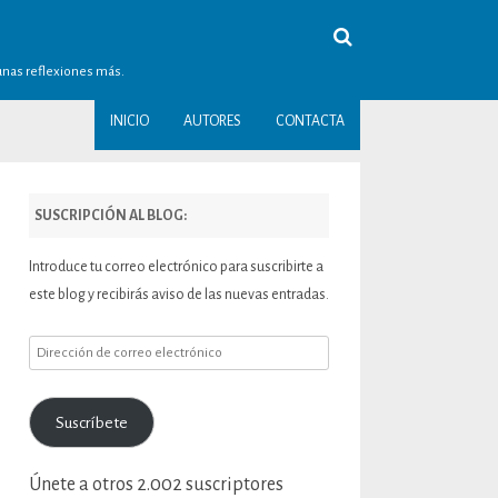
gunas reflexiones más.
INICIO
AUTORES
CONTACTA
SUSCRIPCIÓN AL BLOG:
Introduce tu correo electrónico para suscribirte a
este blog y recibirás aviso de las nuevas entradas.
Dirección
de
correo
Suscríbete
electrónico
Únete a otros 2.002 suscriptores