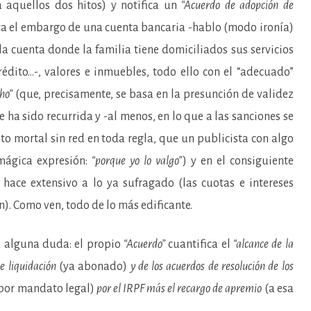
a aquellos dos hitos) y notifica un
“Acuerdo de adopción de
a el embargo de una cuenta bancaria -hablo (modo ironía)
la cuenta donde la familia tiene domiciliados sus servicios
crédito…-, valores e inmuebles, todo ello con el “adecuado”
ho”
(que, precisamente, se basa en la presunción de validez
 ha sido recurrida y -al menos, en lo que a las sanciones se
alto mortal sin red en toda regla, que un publicista con algo
mágica expresión:
“porque yo lo valgo”
) y en el consiguiente
 hace extensivo a lo ya sufragado (las cuotas e intereses
n). Como ven, todo de lo más edificante.
ra alguna duda: el propio
“Acuerdo”
cuantifica el
“alcance de la
de liquidación
(ya abonado)
y de los acuerdos de resolución de los
por mandato legal)
por el IRPF más el recargo de apremio
(a esa