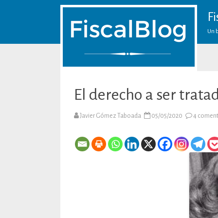
Fi
Un b
El derecho a ser trat
Javier Gómez Taboada
05/05/2020
4 coment