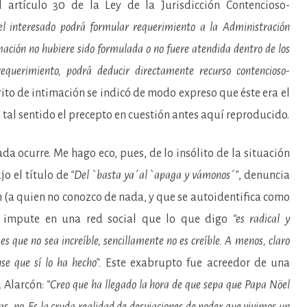
l artículo 30 de la Ley de la Jurisdicción Contencioso-
el interesado podrá formular requerimiento a la Administración
mación no hubiere sido formulada o no fuere atendida dentro de los
requerimiento, podrá deducir directamente recurso contencioso-
crito de intimación se indicó de modo expreso que éste era el
tal sentido el precepto en cuestión antes aquí reproducido.
da ocurre. Me hago eco, pues, de lo insólito de la situación
jo el título de
“Del `basta ya´al `apaga y vámonos´”
, denuncia
 (a quien no conozco de nada, y que se autoidentifica como
e impute en una red social que lo que digo
“es radical y
s que no sea increíble, sencillamente no es creíble. A menos, claro
se que sí lo ha hecho”.
Este exabrupto fue acreedor de una
 Alarcón:
“Creo que ha llegado la hora de que sepa que Papa Nöel
as, no. Es la cruda realidad de desviaciones de poder que vivimos un