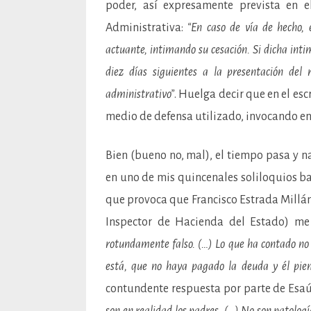
poder, así expresamente prevista en e
Administrativa:
“En caso de vía de hecho, 
actuante, intimando su cesación. Si dicha inti
diez días siguientes a la presentación del 
administrativo”
. Huelga decir que en el es
medio de defensa utilizado, invocando en 
Bien (bueno no, mal), el tiempo pasa y na
en uno de mis quincenales soliloquios ba
que provoca que Francisco Estrada Millán
Inspector de Hacienda del Estado) m
rotundamente falso. (…) Lo que ha contado no e
está, que no haya pagado la deuda y él pien
contundente respuesta por parte de Esaú
son en realidad los padres. (…) No son patologí