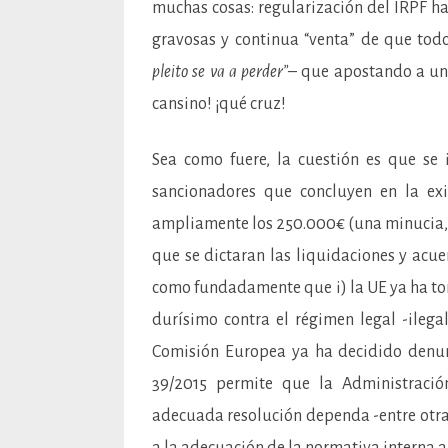
muchas cosas: regularización del IRPF ha
gravosas y continua “venta” de que to
pleito se va a perder”
– que apostando a un
cansino! ¡qué cruz!
Sea como fuere, la cuestión es que se 
sancionadores que concluyen en la ex
ampliamente los 250.000€ (una minucia, v
que se dictaran las liquidaciones y acue
como fundadamente que i) la UE ya ha t
durísimo contra el régimen legal -ilega
Comisión Europea ya ha decidido denunci
39/2015 permite que la Administració
adecuada resolución dependa -entre otra
a la adecuación de la normativa interna a