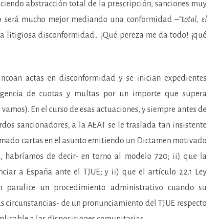
ciendo abstracción total de la prescripción, sanciones muy
do será mucho mejor mediando una conformidad –
“total, el
a litigiosa disconformidad… ¡Qué pereza me da todo! ¡qué
incoan actas en disconformidad y se inician expedientes
igencia de cuotas y multas por un importe que supera
amos). En el curso de esas actuaciones, y siempre antes de
rdos sancionadores, a la AEAT se le traslada tan insistente
omado cartas en el asunto emitiendo un Dictamen motivado
l, habríamos de decir- en torno al modelo 720; ii) que la
ar a España ante el TJUE; y ii) que el artículo 22.1 Ley
n paralice un procedimiento administrativo cuando su
s circunstancias- de un pronunciamiento del TJUE respecto
plicable a las disposiciones comunitarias.