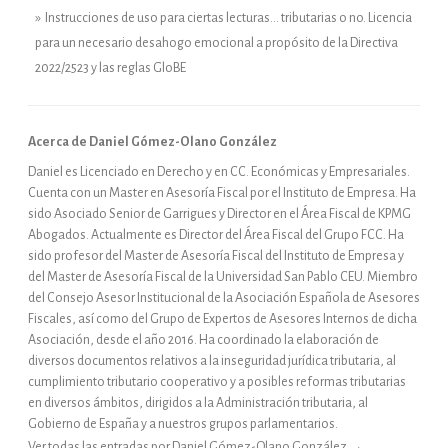
» Instrucciones de uso para ciertas lecturas… tributarias o no. Licencia
para un necesario desahogo emocional a propósito de la Directiva
2022/2523 y las reglas GloBE
Acerca de Daniel Gómez-Olano González
Daniel es Licenciado en Derecho y en CC. Económicas y Empresariales.
Cuenta con un Master en Asesoría Fiscal por el Instituto de Empresa. Ha
sido Asociado Senior de Garrigues y Director en el Área Fiscal de KPMG
Abogados. Actualmente es Director del Área Fiscal del Grupo FCC. Ha
sido profesor del Master de Asesoría Fiscal del Instituto de Empresa y
del Master de Asesoría Fiscal de la Universidad San Pablo CEU. Miembro
del Consejo Asesor Institucional de la Asociación Española de Asesores
Fiscales, así como del Grupo de Expertos de Asesores Internos de dicha
Asociación, desde el año 2016. Ha coordinado la elaboración de
diversos documentos relativos a la inseguridad jurídica tributaria, al
cumplimiento tributario cooperativo y a posibles reformas tributarias
en diversos ámbitos, dirigidos a la Administración tributaria, al
Gobierno de España y a nuestros grupos parlamentarios.
Ver todas las entradas por Daniel Gómez-Olano González
→