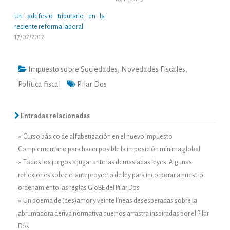
Un adefesio tributario en la
reciente reforma laboral
17/02/2012
Impuesto sobre Sociedades
,
Novedades Fiscales
,
Política fiscal
Pilar Dos
Entradas relacionadas
» Curso básico de alfabetización en el nuevo Impuesto
Complementario para hacer posible la imposición mínima global
» Todos los juegos a jugar ante las demasiadas leyes. Algunas
reflexiones sobre el anteproyecto de ley para incorporar a nuestro
ordenamiento las reglas GloBE del Pilar Dos
» Un poema de (des)amor y veinte líneas desesperadas sobre la
abrumadora deriva normativa que nos arrastra inspiradas por el Pilar
Dos