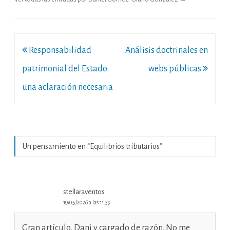
Navegación
Responsabilidad
Análisis doctrinales en
de
patrimonial del Estado:
webs públicas
entradas
una aclaración necesaria
Un pensamiento en “
Equilibrios tributarios
”
stellaraventos
19/05/2026 a las 11:39
Gran artículo, Dani y cargado de razón. No me