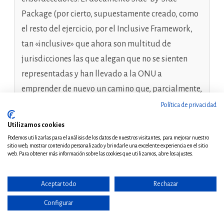
Package (por cierto, supuestamente creado, como
el resto del ejercicio, por el Inclusive Framework,
tan «inclusive» que ahora son multitud de
jurisdicciones las que alegan que no se sienten
representadas y han llevado a la ONU a
emprender de nuevo un camino que, parcialmente,
se recorrió hace más de medio siglo), es, realmente,
Política de privacidad
una broma de mal gusto. No solo por intentar
Utilizamos cookies
justificar técnicamente lo que, en puridad, es una
Podemos utilizarlas para el análisis de los datos de nuestros visitantes, para mejorar nuestro
sitio web, mostrar contenido personalizado y brindarle una excelente experiencia en el sitio
imposición política (el régimen NCTI
web. Para obtener más información sobre las cookies que utilizamos, abre los ajustes.
norteamericano no equivale en absoluto al Pillar
II, con lo que las empresas europeas NO estarán en
Aceptar todo
Rechazar
igualdad de condiciones con las
Configurar
estadounidenses), sino porque su lectura ha de