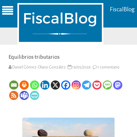
FiscalBlog
Equilibrios tributarios
en
Daniel Gómez-Olano González
19/05/2026
1 comentario
Equilibrios
tributarios